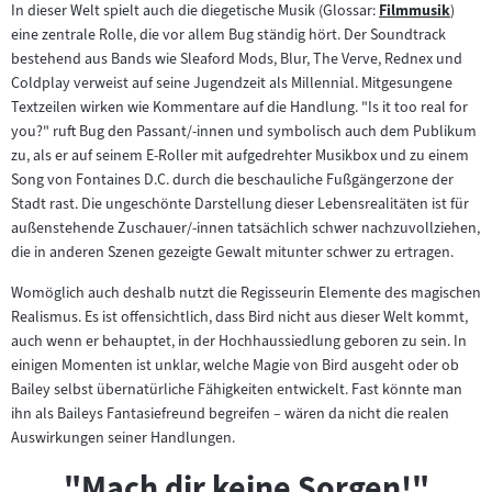
In dieser Welt spielt auch die diegetische Musik (Glossar:
Filmmusik
)
Zum
eine zentrale Rolle, die vor allem Bug ständig hört. Der Soundtrack
Inhalt:
bestehend aus Bands wie Sleaford Mods, Blur, The Verve, Rednex und
Coldplay verweist auf seine Jugendzeit als Millennial. Mitgesungene
Textzeilen wirken wie Kommentare auf die Handlung. "Is it too real for
you?" ruft Bug den Passant/-innen und symbolisch auch dem Publikum
zu, als er auf seinem E-Roller mit aufgedrehter Musikbox und zu einem
Song von Fontaines D.C. durch die beschauliche Fußgängerzone der
Stadt rast. Die ungeschönte Darstellung dieser Lebensrealitäten ist für
außenstehende Zuschauer/-innen tatsächlich schwer nachzuvollziehen,
die in anderen Szenen gezeigte Gewalt mitunter schwer zu ertragen.
Womöglich auch deshalb nutzt die Regisseurin Elemente des magischen
Realismus. Es ist offensichtlich, dass Bird nicht aus dieser Welt kommt,
auch wenn er behauptet, in der Hochhaussiedlung geboren zu sein. In
einigen Momenten ist unklar, welche Magie von Bird ausgeht oder ob
Bailey selbst übernatürliche Fähigkeiten entwickelt. Fast könnte man
ihn als Baileys Fantasiefreund begreifen – wären da nicht die realen
Auswirkungen seiner Handlungen.
"Mach dir keine Sorgen!"