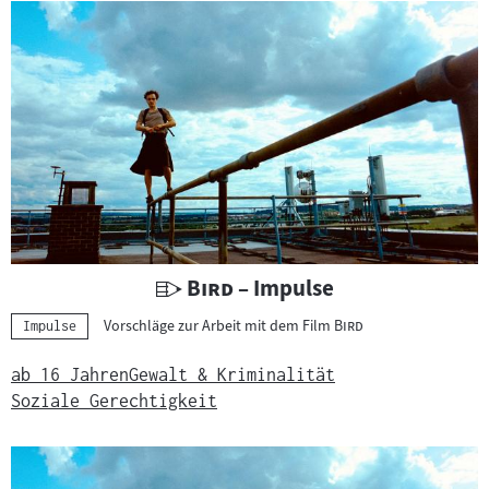
U
"
"
Bird
– Impulse
n
"
"
Vorschläge zur Arbeit mit dem Film
Bird
Kategorie:
Impulse
t
e
ab 16 Jahren
Gewalt & Kriminalität
r
Soziale Gerechtigkeit
r
i
c