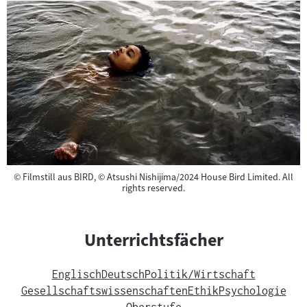
Copyright
©
Filmstill aus BIRD, © Atsushi Nishijima/2024 House Bird Limited. All
rights reserved.
Unterrichtsfächer
Englisch
Deutsch
Politik/Wirtschaft
Gesellschaftswissenschaften
Ethik
Psychologie