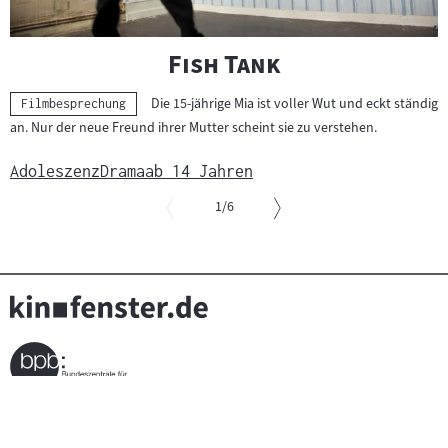
"
"
Fish Tank
Die 15-jährige Mia ist voller Wut und eckt ständig
Kategorie:
Filmbesprechung
an. Nur der neue Freund ihrer Mutter scheint sie zu verstehen.
Adoleszenz
Drama
ab 14 Jahren
von
1
/6
Slider
überspringen
und
zur
vorgelagerten
Sprungmarke
springen
Seitenfußnavigation
(Link
Über kinofenster.de
FAQ
Kontakt
bpb Filmbildung
öffnet
(Link
bpb Shop
Sitemap
Impressum
Newsletter