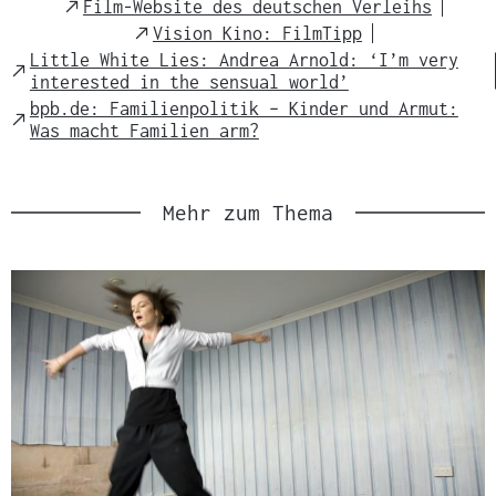
External
Film-Website des deutschen Verleihs
s
Link
External
Vision Kino: FilmTipp
m
Link
Little White Lies: Andrea Arnold: ‘I’m very
External
a
interested in the sensual world’
Link
t
bpb.de: Familienpolitik – Kinder und Armut:
External
Was macht Familien arm?
e
Link
r
i
Mehr zum Thema
a
l
:
Slider
überspringen
und
zur
nächsten
Sprungmarke
springen