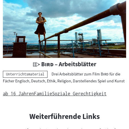
h
t
s
m
a
t
e
r
i
U
"
"
Bird
– Arbeitsblätter
a
n
"
"
Drei Arbeitsblätter zum Film
Bird
für die
Kategorie:
Unterrichtsmaterial
l
t
Fächer Englisch, Deutsch, Ethik, Religion, Darstellendes Spiel und Kunst
:
e
r
ab 16 Jahren
Familie
Soziale Gerechtigkeit
r
i
c
Weiterführende Links
h
t