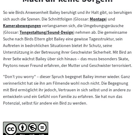
So wie Birds Anwesenheit Bailey beruhigt und ihr Halt gibt, so beruhigen
sich auch die Szenen. Die Schnittfolgen (Glossar:
Montage
) und
Zum
Kamerabewegungen
verlangsamen sich, die Umgebungsgeräusche
Zum
Inhalt:
(Glossar:
Tongestaltung/Sound-Design
) nehmen ab. Die gemeinsame
Inhalt:
Zum
Suche nach Birds Eltern gibt Bailey eine gewisse Tagesstruktur, sein
Inhalt:
Auftreten in bedrohlichen Situationen bietet ihr Schutz, seine
Unterstützung in der Betreuung ihrer Geschwister Sicherheit. Mit Bird an
ihrer Seite wächst Bailey über sich hinaus – das muss besonders Skate,
Peytons neuer Freund erfahren, der Mutter und Geschwister terrorisiert.
"Don’t you worry" – dieser Spruch begegnet Bailey immer wieder. Ganz
verinnerlicht hat sie ihn am Filmende wohl noch nicht. Die Begegnung
mit Bird ermöglicht ihr jedoch, Vertrauen in sich selbst und in andere zu
entwickeln und ein Gefühl von Familie zu erfahren. Sie hat nun das
Potenzial, selbst für andere ein Bird zu werden.