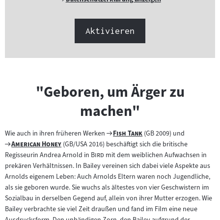
Link:
Aktivieren
"Geboren, um Ärger zu
machen"
Zum
"
"
Wie auch in ihren früheren Werken
Fish Tank
(GB 2009) und
Zum
"
"
Filmarchiv:
American Honey
(GB/USA 2016) beschäftigt sich die britische
Filmarchiv:
"
"
Regisseurin Andrea Arnold in
Bird
mit dem weiblichen Aufwachsen in
prekären Verhältnissen. In Bailey vereinen sich dabei viele Aspekte aus
Arnolds eigenem Leben: Auch Arnolds Eltern waren noch Jugendliche,
als sie geboren wurde. Sie wuchs als ältestes von vier Geschwistern im
Sozialbau in derselben Gegend auf, allein von ihrer Mutter erzogen. Wie
Bailey verbrachte sie viel Zeit draußen und fand im Film eine neue
Ausdrucksform. Den unbändigen Zorn, den Bailey aufgrund der