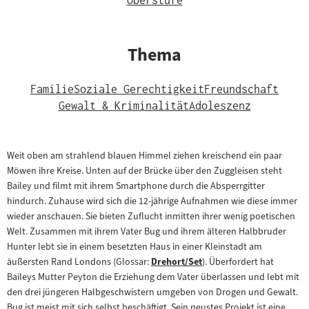
Oberstufe
Thema
Familie
Soziale Gerechtigkeit
Freundschaft
Gewalt & Kriminalität
Adoleszenz
Weit oben am strahlend blauen Himmel ziehen kreischend ein paar
Möwen ihre Kreise. Unten auf der Brücke über den Zuggleisen steht
Bailey und filmt mit ihrem Smartphone durch die Absperrgitter
hindurch. Zuhause wird sich die 12-jährige Aufnahmen wie diese immer
wieder anschauen. Sie bieten Zuflucht inmitten ihrer wenig poetischen
Welt. Zusammen mit ihrem Vater Bug und ihrem älteren Halbbruder
Hunter lebt sie in einem besetzten Haus in einer Kleinstadt am
äußersten Rand Londons (Glossar:
Drehort/Set
). Überfordert hat
Zum
Baileys Mutter Peyton die Erziehung dem Vater überlassen und lebt mit
Inhalt:
den drei jüngeren Halbgeschwistern umgeben von Drogen und Gewalt.
Bug ist meist mit sich selbst beschäftigt. Sein neustes Projekt ist eine