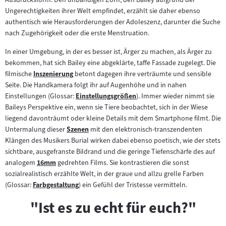
Ungerechtigkeiten ihrer Welt empfindet, erzählt sie daher ebenso
authentisch wie Herausforderungen der Adoleszenz, darunter die Suche
nach Zugehörigkeit oder die erste Menstruation.
In einer Umgebung, in der es besser ist, Ärger zu machen, als Ärger zu
bekommen, hat sich Bailey eine abgeklärte, taffe Fassade zugelegt. Die
filmische
Inszenierung
betont dagegen ihre verträumte und sensible
Zum
Seite. Die Handkamera folgt ihr auf Augenhöhe und in nahen
Inhalt:
Einstellungen (Glossar:
Einstellungsgrößen
). Immer wieder nimmt sie
Zum
Baileys Perspektive ein, wenn sie Tiere beobachtet, sich in der Wiese
Inhalt:
liegend davonträumt oder kleine Details mit dem Smartphone filmt. Die
Untermalung dieser
Szenen
mit den elektronisch-transzendenten
Zum
Klängen des Musikers Burial wirken dabei ebenso poetisch, wie der stets
Inhalt:
sichtbare, ausgefranste Bildrand und die geringe Tiefenschärfe des auf
analogem
16mm
gedrehten Films. Sie kontrastieren die sonst
Zum
sozialrealistisch erzählte Welt, in der graue und allzu grelle Farben
Inhalt:
(Glossar:
Farbgestaltung
) ein Gefühl der Tristesse vermitteln.
Zum
Inhalt:
"Ist es zu echt für euch?"