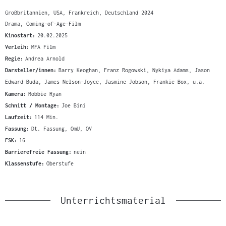
Großbritannien, USA, Frankreich, Deutschland 2024
Drama, Coming-of-Age-Film
Kinostart:
20.02.2025
Verleih:
MFA Film
Regie:
Andrea Arnold
Darsteller/innen:
Barry Keoghan, Franz Rogowski, Nykiya Adams, Jason
Edward Buda, James Nelson-Joyce, Jasmine Jobson, Frankie Box, u.a.
Kamera:
Robbie Ryan
Schnitt / Montage:
Joe Bini
Laufzeit:
114 Min.
Fassung:
Dt. Fassung, OmU, OV
FSK:
16
Barrierefreie Fassung:
nein
Klassenstufe:
Oberstufe
Unterrichtsmaterial