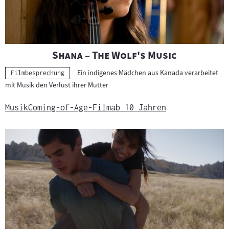
"
"
Shana – The Wolf's Music
Ein indigenes Mädchen aus Kanada verarbeitet
Kategorie:
Filmbesprechung
mit Musik den Verlust ihrer Mutter
Musik
Coming-of-Age-Film
ab 10 Jahren