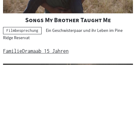
"
"
Songs My Brother Taught Me
Ein Geschwisterpaar und ihr Leben im Pine
Kategorie:
Filmbesprechung
Ridge Reservat
Familie
Drama
ab 15 Jahren