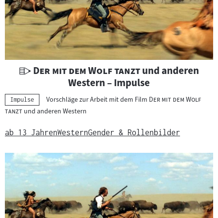
U
"
"
Der mit dem Wolf tanzt
und anderen
n
Western – Impulse
t
"
Vorschläge zur Arbeit mit dem Film
Der mit dem Wolf
Kategorie:
Impulse
e
"
tanzt
und anderen Western
r
r
ab 13 Jahren
Western
Gender & Rollenbilder
i
c
h
t
s
m
a