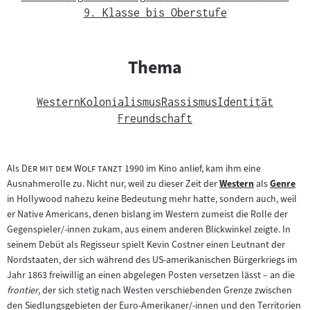
9. Klasse bis Oberstufe
Thema
Western
Kolonialismus
Rassismus
Identität
Freundschaft
"
"
Als
Der mit dem Wolf tanzt
1990 im Kino anlief, kam ihm eine
Ausnahmerolle zu. Nicht nur, weil zu dieser Zeit der
Western
als
Genre
Zum
Zum
in Hollywood nahezu keine Bedeutung mehr hatte, sondern auch, weil
Inhalt:
Inhalt:
er Native Americans, denen bislang im Western zumeist die Rolle der
Gegenspieler/-innen zukam, aus einem anderen Blickwinkel zeigte. In
seinem Debüt als Regisseur spielt Kevin Costner einen Leutnant der
Nordstaaten, der sich während des US-amerikanischen Bürgerkriegs im
Jahr 1863 freiwillig an einen abgelegen Posten versetzen lässt – an die
frontier
, der sich stetig nach Westen verschiebenden Grenze zwischen
den Siedlungsgebieten der Euro-Amerikaner/-innen und den Territorien