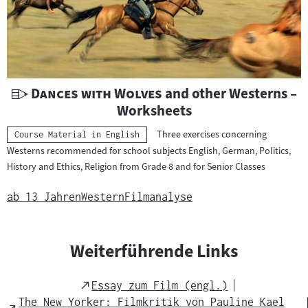
t
e
r
i
a
l
U
"
"
Dances with Wolves
and other Westerns –
:
n
Worksheets
t
Three exercises concerning
Kategorie:
Course Material in English
e
Westerns recommended for school subjects English, German, Politics,
r
History and Ethics, Religion from Grade 8 and for Senior Classes
r
i
ab 13 Jahren
Western
Filmanalyse
c
h
t
Weiterführende Links
s
m
External
Essay zum Film (engl.)
a
Link
The New Yorker: Filmkritik von Pauline Kael
External