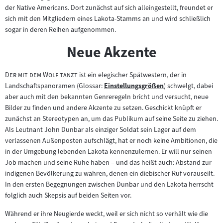
der Native Americans. Dort zunächst auf sich alleingestellt, freundet er
sich mit den Mitgliedern eines Lakota-Stamms an und wird schließlich
sogar in deren Reihen aufgenommen.
Neue Akzente
"
"
Der mit dem Wolf tanzt
ist ein elegischer Spätwestern, der in
Landschaftspanoramen (Glossar:
Einstellungsgrößen
) schwelgt, dabei
Zum
aber auch mit den bekannten Genreregeln bricht und versucht, neue
Inhalt:
Bilder zu finden und andere Akzente zu setzen. Geschickt knüpft er
zunächst an Stereotypen an, um das Publikum auf seine Seite zu ziehen.
Als Leutnant John Dunbar als einziger Soldat sein Lager auf dem
verlassenen Außenposten aufschlägt, hat er noch keine Ambitionen, die
in der Umgebung lebenden Lakota kennenzulernen. Er will nur seinen
Job machen und seine Ruhe haben – und das heißt auch: Abstand zur
indigenen Bevölkerung zu wahren, denen ein diebischer Ruf vorauseilt.
In den ersten Begegnungen zwischen Dunbar und den Lakota herrscht
folglich auch Skepsis auf beiden Seiten vor.
Während er ihre Neugierde weckt, weil er sich nicht so verhält wie die