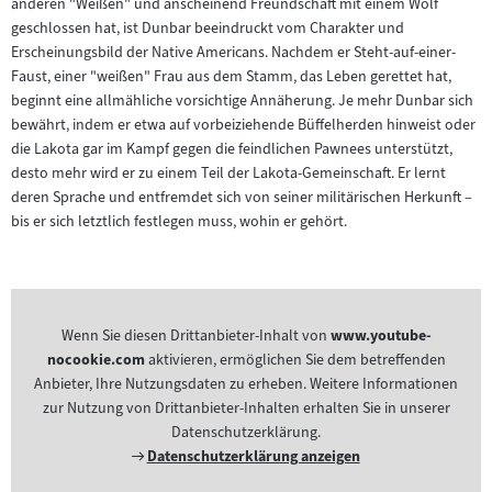
anderen "Weißen" und anscheinend Freundschaft mit einem Wolf
geschlossen hat, ist Dunbar beeindruckt vom Charakter und
Erscheinungsbild der Native Americans. Nachdem er Steht-auf-einer-
Faust, einer "weißen" Frau aus dem Stamm, das Leben gerettet hat,
beginnt eine allmähliche vorsichtige Annäherung. Je mehr Dunbar sich
bewährt, indem er etwa auf vorbeiziehende Büffelherden hinweist oder
die Lakota gar im Kampf gegen die feindlichen Pawnees unterstützt,
desto mehr wird er zu einem Teil der Lakota-Gemeinschaft. Er lernt
deren Sprache und entfremdet sich von seiner militärischen Herkunft –
bis er sich letztlich festlegen muss, wohin er gehört.
Wenn Sie diesen Drittanbieter-Inhalt von
www.youtube-
nocookie.com
aktivieren, ermöglichen Sie dem betreffenden
Anbieter, Ihre Nutzungsdaten zu erheben. Weitere Informationen
zur Nutzung von Drittanbieter-Inhalten erhalten Sie in unserer
Datenschutzerklärung.
Externer
Datenschutzerklärung anzeigen
Link: