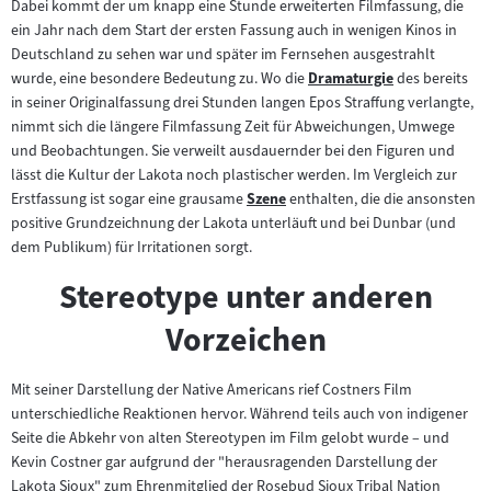
Dabei kommt der um knapp eine Stunde erweiterten Filmfassung, die
ein Jahr nach dem Start der ersten Fassung auch in wenigen Kinos in
Deutschland zu sehen war und später im Fernsehen ausgestrahlt
wurde, eine besondere Bedeutung zu. Wo die
Dramaturgie
des bereits
Zum
in seiner Originalfassung drei Stunden langen Epos Straffung verlangte,
Inhalt:
nimmt sich die längere Filmfassung Zeit für Abweichungen, Umwege
und Beobachtungen. Sie verweilt ausdauernder bei den Figuren und
lässt die Kultur der Lakota noch plastischer werden. Im Vergleich zur
Erstfassung ist sogar eine grausame
Szene
enthalten, die die ansonsten
Zum
positive Grundzeichnung der Lakota unterläuft und bei Dunbar (und
Inhalt:
dem Publikum) für Irritationen sorgt.
Stereotype unter anderen
Vorzeichen
Mit seiner Darstellung der Native Americans rief Costners Film
unterschiedliche Reaktionen hervor. Während teils auch von indigener
Seite die Abkehr von alten Stereotypen im Film gelobt wurde – und
Kevin Costner gar aufgrund der "herausragenden Darstellung der
Lakota Sioux" zum Ehrenmitglied der Rosebud Sioux Tribal Nation