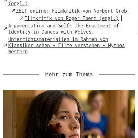
t
(engl.)
Link
e
External
ZEIT online: Filmkritik von Norbert Grob
Link
r
External
Filmkritik von Roger Ebert (engl.)
Link
i
Argumentation and Self: The Enactment of
External
Identity in Dances with Wolves.
a
Link
Unterrichtsmaterialien im Rahmen von
l
External
Klassiker sehen – Filme verstehen – Mythos
:
Link
Western
Mehr zum Thema