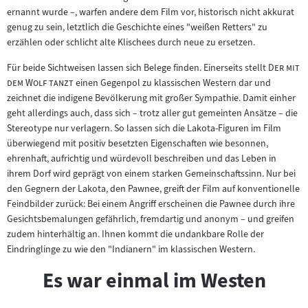
ernannt wurde –, warfen andere dem Film vor, historisch nicht akkurat
genug zu sein, letztlich die Geschichte eines "weißen Retters" zu
erzählen oder schlicht alte Klischees durch neue zu ersetzen.
"
Für beide Sichtweisen lassen sich Belege finden. Einerseits stellt
Der mit
"
dem Wolf tanzt
einen Gegenpol zu klassischen Western dar und
zeichnet die indigene Bevölkerung mit großer Sympathie. Damit einher
geht allerdings auch, dass sich – trotz aller gut gemeinten Ansätze – die
Stereotype nur verlagern. So lassen sich die Lakota-Figuren im Film
überwiegend mit positiv besetzten Eigenschaften wie besonnen,
ehrenhaft, aufrichtig und würdevoll beschreiben und das Leben in
ihrem Dorf wird geprägt von einem starken Gemeinschaftssinn. Nur bei
den Gegnern der Lakota, den Pawnee, greift der Film auf konventionelle
Feindbilder zurück: Bei einem Angriff erscheinen die Pawnee durch ihre
Gesichtsbemalungen gefährlich, fremdartig und anonym – und greifen
zudem hinterhältig an. Ihnen kommt die undankbare Rolle der
Eindringlinge zu wie den "Indianern" im klassischen Western.
Es war einmal im Westen