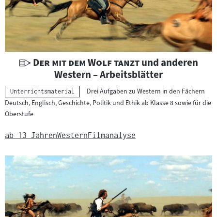
t
e
r
i
a
U
"
"
Der mit dem Wolf tanzt
und anderen
l
n
Western – Arbeitsblätter
:
t
Drei Aufgaben zu Western in den Fächern
Kategorie:
Unterrichtsmaterial
e
Deutsch, Englisch, Geschichte, Politik und Ethik ab Klasse 8 sowie für die
r
Oberstufe
r
i
ab 13 Jahren
Western
Filmanalyse
c
h
t
s
m
a