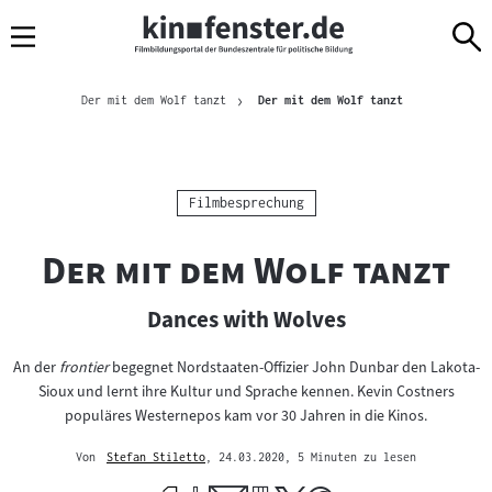
Sprungmarken
Direkt
Direkt
Navigation
zum
zur
Inhalt
Navigation
Brotkrümelnavigation
am
Aktuelle Seite
Der mit dem Wolf tanzt
Der mit dem Wolf tanzt
Seitenende
Kategorie:
Filmbesprechung
"
"
Der mit dem Wolf tanzt
Dances with Wolves
An der
frontier
begegnet Nordstaaten-Offizier John Dunbar den Lakota-
Sioux und lernt ihre Kultur und Sprache kennen. Kevin Costners
populäres Westernepos kam vor 30 Jahren in die Kinos.
Von
Stefan Stiletto
, 24.03.2020
, 5 Minuten zu lesen
Mehr
zum