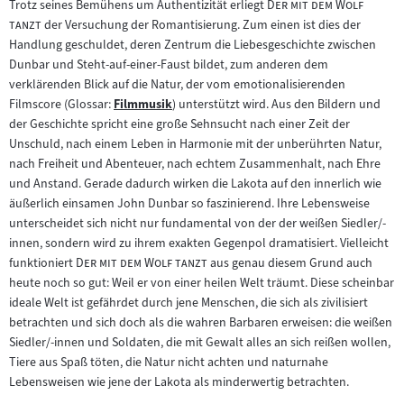
"
Trotz seines Bemühens um Authentizität erliegt
Der mit dem Wolf
"
tanzt
der Versuchung der Romantisierung. Zum einen ist dies der
Handlung geschuldet, deren Zentrum die Liebesgeschichte zwischen
Dunbar und Steht-auf-einer-Faust bildet, zum anderen dem
verklärenden Blick auf die Natur, der vom emotionalisierenden
Filmscore (Glossar:
Filmmusik
) unterstützt wird. Aus den Bildern und
Zum
der Geschichte spricht eine große Sehnsucht nach einer Zeit der
Inhalt:
Unschuld, nach einem Leben in Harmonie mit der unberührten Natur,
nach Freiheit und Abenteuer, nach echtem Zusammenhalt, nach Ehre
und Anstand. Gerade dadurch wirken die Lakota auf den innerlich wie
äußerlich einsamen John Dunbar so faszinierend. Ihre Lebensweise
unterscheidet sich nicht nur fundamental von der der weißen Siedler/-
innen, sondern wird zu ihrem exakten Gegenpol dramatisiert. Vielleicht
"
"
funktioniert
Der mit dem Wolf tanzt
aus genau diesem Grund auch
heute noch so gut: Weil er von einer heilen Welt träumt. Diese scheinbar
ideale Welt ist gefährdet durch jene Menschen, die sich als zivilisiert
betrachten und sich doch als die wahren Barbaren erweisen: die weißen
Siedler/-innen und Soldaten, die mit Gewalt alles an sich reißen wollen,
Tiere aus Spaß töten, die Natur nicht achten und naturnahe
Lebensweisen wie jene der Lakota als minderwertig betrachten.