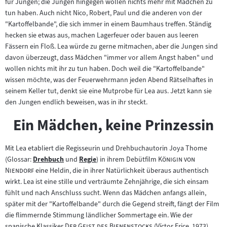
für Jungen; die Jungen hingegen wollen nichts mehr mit Mädchen zu
tun haben. Auch nicht Nico, Robert, Paul und die anderen von der
"Kartoffelbande", die sich immer in einem Baumhaus treffen. Ständig
hecken sie etwas aus, machen Lagerfeuer oder bauen aus leeren
Fässern ein Floß. Lea würde zu gerne mitmachen, aber die Jungen sind
davon überzeugt, dass Mädchen "immer vor allem Angst haben" und
wollen nichts mit ihr zu tun haben. Doch weil die "Kartoffelbande"
wissen möchte, was der Feuerwehrmann jeden Abend Rätselhaftes in
seinem Keller tut, denkt sie eine Mutprobe für Lea aus. Jetzt kann sie
den Jungen endlich beweisen, was in ihr steckt.
Ein Mädchen, keine Prinzessin
Mit Lea etabliert die Regisseurin und Drehbuchautorin Joya Thome
"
(Glossar:
Drehbuch
und
Regie
) in ihrem Debütfilm
Königin von
Zum
Zum
"
Niendorf
eine Heldin, die in ihrer Natürlichkeit überaus authentisch
Inhalt:
Inhalt:
wirkt. Lea ist eine stille und verträumte Zehnjährige, die sich einsam
fühlt und nach Anschluss sucht. Wenn das Mädchen anfangs allein,
später mit der "Kartoffelbande" durch die Gegend streift, fängt der Film
die flimmernde Stimmung ländlicher Sommertage ein. Wie der
"
"
spanische Klassiker
Der Geist des Bienenstocks
(Víctor Erice, 1973)