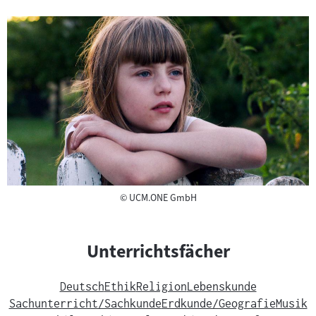
Copyright
©
UCM.ONE GmbH
Unterrichtsfächer
Deutsch
Ethik
Religion
Lebenskunde
Sachunterricht/Sachkunde
Erdkunde/Geografie
Musik