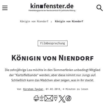
Sprungmarken
Direkt
Direkt
Navigation
zum
zur
Inhalt
Navigation
Brotkrümelnavigation
am
Aktuelle Seite
Königin von Niendorf
Königin von Niendorf
Seitenende
Kategorie:
Filmbesprechung
"
"
Königin von Niendorf
Die zehnjährige Lea möchte in den Sommerferien unbedingt Mitglied
der "Kartoffelbande" werden, aber diese nimmt nur Jungs auf.
Schließlich kann das Mädchen aber zeigen, was in ihr steckt.
Von
Kirsten Taylor
, 01.02.2018
, 4 Minuten zu lesen
Mehr
zum
Author