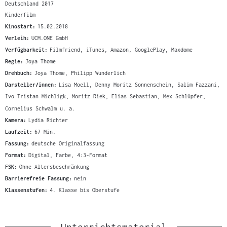
Deutschland 2017
Kinderfilm
Kinostart:
15.02.2018
Verleih:
UCM.ONE GmbH
Verfügbarkeit:
Filmfriend, iTunes, Amazon, GooglePlay, Maxdome
Regie:
Joya Thome
Drehbuch:
Joya Thome, Philipp Wunderlich
Darsteller/innen:
Lisa Moell, Denny Moritz Sonnenschein, Salim Fazzani,
Ivo Tristan Michligk, Moritz Riek, Elias Sebastian, Mex Schlüpfer,
Cornelius Schwalm u. a.
Kamera:
Lydia Richter
Laufzeit:
67 Min.
Fassung:
deutsche Originalfassung
Format:
Digital, Farbe, 4:3-Format
FSK:
Ohne Altersbeschränkung
Barrierefreie Fassung:
nein
Klassenstufen:
4. Klasse bis Oberstufe
Unterrichtsmaterial