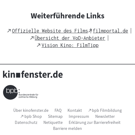
h
t
Weiterführende Links
s
m
External
External
Offizielle Website des Films
filmportal.de
a
Link
Link
External
Übersicht der VoD-Anbieter
t
Link
External
Vision Kino: FilmTipp
e
Link
r
i
a
l
:
Seitenfußnavigation
(Link
Über kinofenster.de
FAQ
Kontakt
bpb Filmbildung
öffnet
(Link
bpb Shop
Sitemap
Impressum
Newsletter
im
öffnet
Datenschutz
Netiquette
Erklärung zur Barrierefreiheit
neuen
im
Fenster)
Barriere melden
neuen
Fenster)