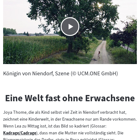
Königin von Niendorf, Szene (© UCM.ONE GmbH)
Eine Welt fast ohne Erwachsene
Joya Thome, die als Kind selbst viel Zeit in Niendorf verbracht hat,
zeichnet eine Kinderwelt, in der Erwachsene nur am Rande vorkommen.
Wenn Lea zu Mittag isst, ist das Bild so kadriert (Glossar:
Kadrage/Cadrage
), dass man die Mutter nie vollständig sieht. Die
Zum
Bürgermeisterin des Dorfes, stets in Rosa gekleidet (Glossar: