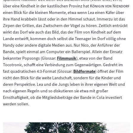
"
"
über eine Kindheit in der kastilischen Provinz hat
Königin von Niendorf
einen Blick für die kleinen Momente, etwa wenn Lea einen Käfer über
ihre Hand krabbeln lässt oder in den Himmel schaut. Immerzu ist das
Zirpen der Grillen, das Zwitschern der Vögel zu hören. Zeitlich entrückt
wirkt das Dorf wie auch das Bild, das der Film von Kindheit auf dem
Lande entwirft, kommen doch selbst die Teenager im Dorf völlig ohne
Handy oder andere digitale Medien aus. Nur Nico, der Anführer der
Bande, spielt einmal am Computer ein Ballerspiel. Allein der Einsatz
bekannter Popsongs (Glossar:
Filmmusik
), etwa von der Band
Zum
Tocotronic, schafft eine Verbindung zum Gegenwärtigen. Gedreht im
Inhalt:
fast quadratischen 4:3-Format (Glossar:
Bildformate
) öffnet der Film
Zum
nicht den Blick für die weite Landschaft, sondern für die Kinder und
Inhalt:
deren Perspektive. Lea und die Jungs leben in ihrer eigenen Welt und
nach eigenen Regeln und so diskutieren sie etwa mit großer
Ernsthaftigkeit, ob die Mitgliedsbeiträge der Bande in Cola investiert
werden sollen.