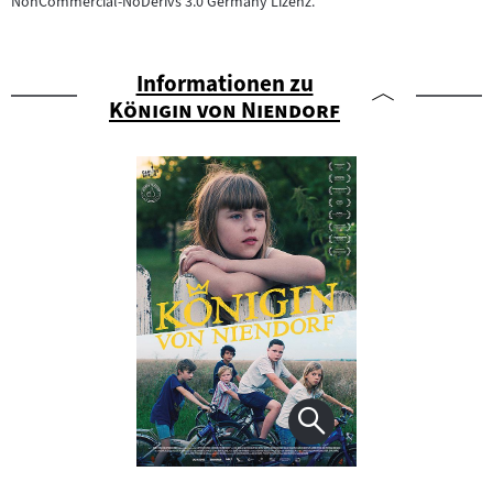
NonCommercial-NoDerivs 3.0 Germany Lizenz.
Informationen zu
"
"
Königin von Niendorf