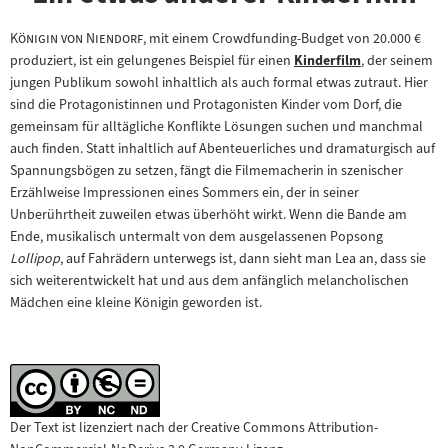
"
"
Königin von Niendorf
, mit einem Crowdfunding-Budget von 20.000 €
produziert, ist ein gelungenes Beispiel für einen
Kinderfilm
, der seinem
Zum
jungen Publikum sowohl inhaltlich als auch formal etwas zutraut. Hier
Inhalt:
sind die Protagonistinnen und Protagonisten Kinder vom Dorf, die
gemeinsam für alltägliche Konflikte Lösungen suchen und manchmal
auch finden. Statt inhaltlich auf Abenteuerliches und dramaturgisch auf
Spannungsbögen zu setzen, fängt die Filmemacherin in szenischer
Erzählweise Impressionen eines Sommers ein, der in seiner
Unberührtheit zuweilen etwas überhöht wirkt. Wenn die Bande am
Ende, musikalisch untermalt von dem ausgelassenen Popsong
Lollipop
, auf Fahrädern unterwegs ist, dann sieht man Lea an, dass sie
sich weiterentwickelt hat und aus dem anfänglich melancholischen
Mädchen eine kleine Königin geworden ist.
Der Text ist lizenziert nach der Creative Commons Attribution-