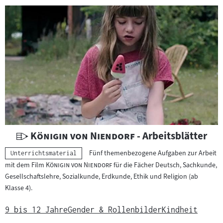
i
c
h
t
s
m
a
t
e
r
i
U
"
"
Königin von Niendorf
- Arbeitsblätter
a
n
Fünf themenbezogene Aufgaben zur Arbeit
Kategorie:
Unterrichtsmaterial
l
t
"
"
mit dem Film
Königin von Niendorf
für die Fächer Deutsch, Sachkunde,
:
e
Gesellschaftslehre, Sozialkunde, Erdkunde, Ethik und Religion (ab
r
Klasse 4).
r
i
9 bis 12 Jahre
Gender & Rollenbilder
Kindheit
c