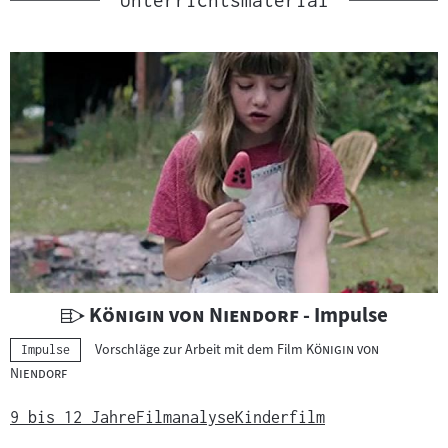
U
"
"
Königin von Niendorf
- Impulse
n
"
Vorschläge zur Arbeit mit dem Film
Königin von
Kategorie:
Impulse
t
"
Niendorf
e
r
9 bis 12 Jahre
Filmanalyse
Kinderfilm
r