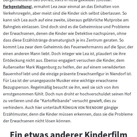
Inhalt:
Farbgestaltung
), ermahnt Lea zwar einmal an das Einhalten von
Zum
Verkehrsregeln, aber meist sind die Kinder sich selbst überlassen. So
Inhalt:
kann sich Lea auch auf eine zweite, überaus gefährliche Mutprobe am
Bahngleis einlassen. Und doch sind es die Geheimnisse und Probleme
der Erwachsenen, denen die Kinder wie Detektive nachspüren, ohne
dass diese Erzählstränge dramaturgisch je ins Zentrum geraten. So
kommt Lea zwar dem Geheimnis des Feuerwehrmanns auf die Spur, der
einen anderen Mann liebt. Doch integer wie Lea ist, plaudert sie ihre
Entdeckung nicht aus. Ebenso engagiert versuchen die Kinder, dem
Außenseiter Mark Wagenburg zu helfen, der auf einem verwilderten
Bauernhof lebt und die einzige präsente Erwachsenfigur in Niendorf ist.
Für Lea ist der unangepasste Musiker eine wichtige erwachsene
Bezugsperson. Regelmäßig besucht sie ihn, weil sie sich von ihm
ernstgenommen fühlt. Doch nun droht er hochverschuldet seinen Hof
zu verlieren und die "Kartoffelbande" versucht gewieft, dies zu
"
"
verhindern. Auch hier unterläuft
Königin von Niendorf
gängige
Erzählmuster, denn die Kinder müssen erkennen, dass sie die Probleme
der Erwachsenen nicht lösen können.
Ein etwas anderer Kinderfilm