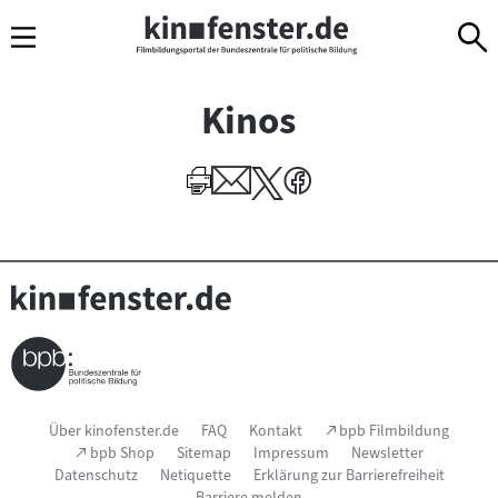
Sprungmarken
Direkt
Direkt
Navigation
zum
zur
Inhalt
Navigation
am
Kinos
Seitenende
Seitenfußnavigation
(Link
Über kinofenster.de
FAQ
Kontakt
bpb Filmbildung
öffnet
(Link
bpb Shop
Sitemap
Impressum
Newsletter
im
öffnet
Datenschutz
Netiquette
Erklärung zur Barrierefreiheit
neuen
im
Fenster)
Barriere melden