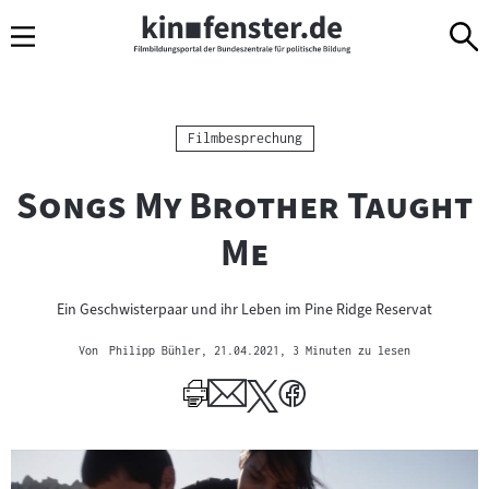
Sprungmarken
Direkt
Direkt
Navigation
zum
zur
Inhalt
Navigation
am
Seitenende
Kategorie:
Filmbesprechung
"
Songs My Brother Taught
"
Me
Ein Geschwisterpaar und ihr Leben im Pine Ridge Reservat
Von
Philipp Bühler
, 21.04.2021
, 3 Minuten zu lesen