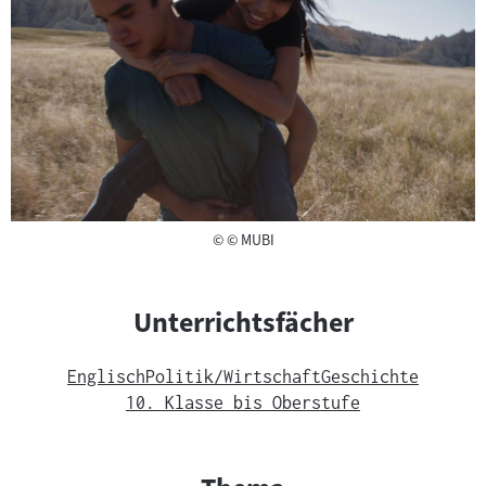
Copyright
©
© MUBI
Unterrichtsfächer
Englisch
Politik/Wirtschaft
Geschichte
10. Klasse bis Oberstufe