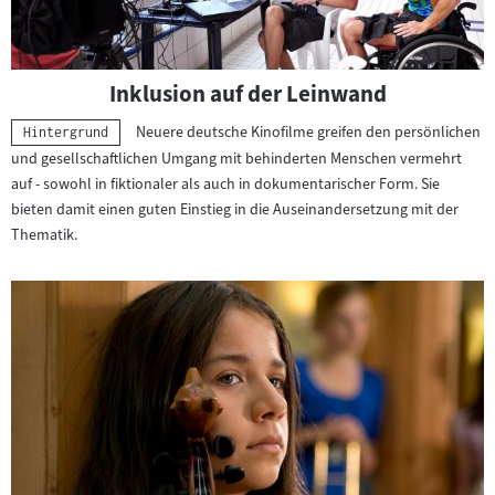
Inklusion auf der Leinwand
Neuere deutsche Kinofilme greifen den persönlichen
Kategorie:
Hintergrund
und gesellschaftlichen Umgang mit behinderten Menschen vermehrt
auf - sowohl in fiktionaler als auch in dokumentarischer Form. Sie
bieten damit einen guten Einstieg in die Auseinandersetzung mit der
Thematik.