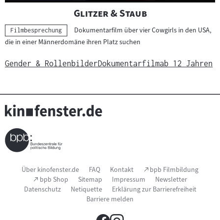
"
"
Glitzer & Staub
Dokumentarfilm über vier Cowgirls in den USA,
Kategorie:
Filmbesprechung
die in einer Männerdomäne ihren Platz suchen
Gender & Rollenbilder
Dokumentarfilm
ab 12 Jahren
Seitenfußnavigation
(Link
Über kinofenster.de
FAQ
Kontakt
bpb Filmbildung
öffnet
(Link
bpb Shop
Sitemap
Impressum
Newsletter
im
öffnet
Datenschutz
Netiquette
Erklärung zur Barrierefreiheit
neuen
im
Fenster)
Barriere melden
neuen
Fenster)