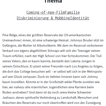
Thema
Coming-of-Age-Film
Familie
Diskriminierung & Mobbing
Identität
Pine Ridge, eines der größten Reservate der US-amerikanischen
Ureinwohner/-innen, ist eine schwierige Heimat. Johnnys Bruder sitzt im
Gefängnis, die Mutter ist Alkoholikerin. Mit dem im Reservat verbotenen
Verkauf von eigens abgefülltem Schnaps will sich der Teenager seinen
Traum erfüllen, nach der High School von hier fortzukommen. Der Tod
seines Vaters, den er kaum kannte, bestärkt den Lakota-Jungen in
seinem Entschluss. Er plant seiner Freundin nach Los Angeles zu folgen,
die dort das College besuchen will – er selbst will sich in der Metropole
auf sein Glück verlassen. Doch im tiefsten Inneren kann sich Johnny
kaum losreißen. Könnte er in der Großstadt wilde Pferde zureiten wie
hier, wo nahezu alle männlichen Jugendlichen eine Karriere beim
Rodeo anstreben? Und dann ist da noch seine kleine Schwester
Jashaun, deren spirituelle Verbindung zu Landschaft, Menschen und
Bräuchen des Reservats nur noch übertroffen wird von der Zuneigung