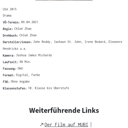
USA 2015
Drama
VÖ-Termin:
09.04.2021
Regie:
Chloé Zhao
Drehbuch:
Chloé Zhao
Darsteller/innen:
John Reddy, Jashaun St. John, Irene Bedard, Eleonore
Hendricks u.a.
Kamera:
Joshua James Richards
Laufzeit:
98 Min.
Fassung:
OmU
Format:
Digital, Farbe
FSK:
Ohne Angabe
Klassenstufen:
10. Klasse bis Oberstufe
Weiterführende Links
External
Der Film auf MUBI