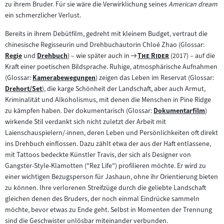
zu ihrem Bruder. Für sie wäre die Verwirklichung seines
American dream
ein schmerzlicher Verlust.
Bereits in ihrem Debütfilm, gedreht mit kleinem Budget, vertraut die
chinesische Regisseurin und Drehbuchautorin Chloé Zhao (Glossar:
Zum
"
"
Regie
und
Drehbuch
) – wie später auch in
The Rider
(2017) – auf die
Zum
Zum
Filmarchiv:
Kraft einer poetischen Bildsprache. Ruhige, atmosphärische Aufnahmen
Inhalt:
Inhalt:
(Glossar:
Kamerabewegungen
) zeigen das Leben im Reservat (Glossar:
Zum
Drehort/Set
), die karge Schönheit der Landschaft, aber auch Armut,
Zum
Inhalt:
Kriminalität und Alkoholismus, mit denen die Menschen in Pine Ridge
Inhalt:
zu kämpfen haben. Der dokumentarisch (Glossar:
Dokumentarfilm
)
Zum
wirkende Stil verdankt sich nicht zuletzt der Arbeit mit
Inhalt:
Laienschauspielern/-innen, deren Leben und Persönlichkeiten oft direkt
ins Drehbuch einflossen. Dazu zählt etwa der aus der Haft entlassene,
mit Tattoos bedeckte Künstler Travis, der sich als Designer von
Gangster-Style-Klamotten ("Rez Life") profilieren möchte. Er wird zu
einer wichtigen Bezugsperson für Jashaun, ohne ihr Orientierung bieten
zu können. Ihre verlorenen Streifzüge durch die geliebte Landschaft
gleichen denen des Bruders, der noch einmal Eindrücke sammeln
möchte, bevor etwas zu Ende geht. Selbst in Momenten der Trennung
sind die Geschwister unlösbar miteinander verbunden.