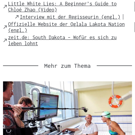
Link
Little White Lies: A Beginner’s Guide to
External
Chloé Zhao (Video)
Link
External
Interview mit der Regisseurin (engl.)
Link
Offizielle Website der Oglala Lakota Nation
External
(engl.)
Link
zeit.de: South Dakota – Wofür es sich zu
External
leben lohnt
Link
Mehr zum Thema