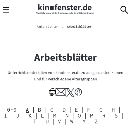
Sprungmarken
Direkt
Direkt
Navigation
zum
zur
Inhalt
Navigation
Brotkrümelnavigation
am
Aktuelle Seite
Unterrichten
Arbeitsblätter
Seitenende
Arbeitsblätter
Unterrichtsmaterialien von kinofenster.de zu ausgesuchten Filmen
und für verschiedene Altersgruppen
Alphabetische
0-9
A
B
C
D
E
F
G
H
Sprungmarkennavigation
I
J
K
L
M
N
O
P
R
S
zu
T
U
V
W
Y
Z
den