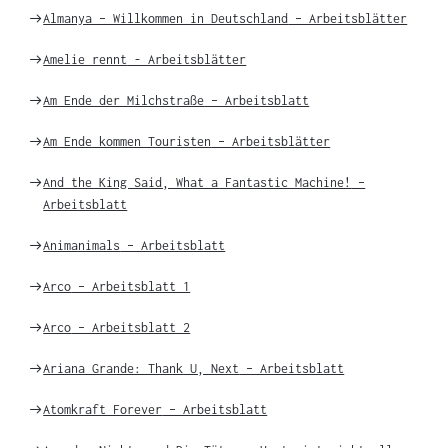
Weiter
Almanya – Willkommen in Deutschland
– Arbeitsblätter
zu
Weiter
Amelie rennt
- Arbeitsblätter
zu
Weiter
Am Ende der Milchstraße
– Arbeitsblatt
zu
Weiter
Am Ende kommen Touristen
– Arbeitsblätter
zu
Weiter
And the King Said, What a Fantastic Machine!
–
zu
Arbeitsblatt
Weiter
Animanimals
– Arbeitsblatt
zu
Weiter
Arco
– Arbeitsblatt 1
zu
Weiter
Arco
– Arbeitsblatt 2
zu
Weiter
Ariana Grande: Thank U, Next
– Arbeitsblatt
zu
Weiter
Atomkraft Forever
– Arbeitsblatt
zu