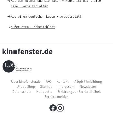
Weiter
Aus dem Nichts
und
Die Täter – Heute ist nicht alle
zu
Tage
- Arbeitsblätter
Weiter
Aus einem deutschen Leben
– Arbeitsblatt
zu
Weiter
Außer Atem
– Arbeitsblatt
zu
Seitenfußnavigation
(Link
Über kinofenster.de
FAQ
Kontakt
bpb Filmbildung
öffnet
(Link
bpb Shop
Sitemap
Impressum
Newsletter
im
öffnet
Datenschutz
Netiquette
Erklärung zur Barrierefreiheit
neuen
im
Fenster)
Barriere melden
neuen
Fenster)