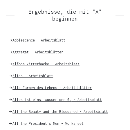
Einträgen
Ergebnisse, die mit "A"
beginnen
Weiter
Adolescence
– Arbeitsblatt
zu
Weiter
Aggregat
- Arbeitsblätter
zu
Weiter
Alfons Zitterbacke
– Arbeitsblatt
zu
Weiter
Alien
– Arbeitsblatt
zu
Weiter
Alle Farben des Lebens
- Arbeitsblätter
zu
Weiter
Alles ist eins. Ausser der 0.
– Arbeitsblatt
zu
Weiter
All the Beauty and the Bloodshed
– Arbeitsblatt
zu
Weiter
All the President's Men
– Worksheet
zu