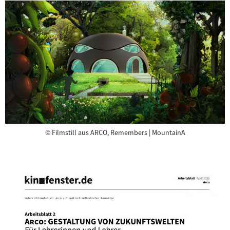
Copyright
©
Filmstill aus ARCO, Remembers | MountainA