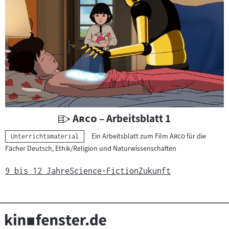
h
t
s
m
a
t
e
r
i
U
"
"
Arco
– Arbeitsblatt 1
a
n
"
"
Ein Arbeitsblatt zum Film
Arco
für die
Kategorie:
Unterrichtsmaterial
l
t
Fächer Deutsch, Ethik/Religion und Naturwissenschaften
:
e
r
9 bis 12 Jahre
Science-Fiction
Zukunft
r
i
c
h