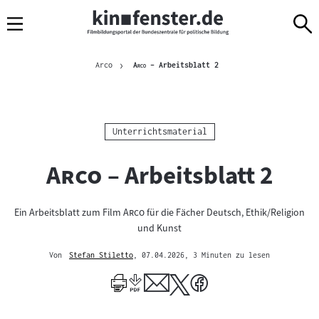
Sprungmarken
Direkt
Direkt
Navigation
zum
zur
Inhalt
Navigation
Brotkrümelnavigation
am
Aktuelle Seite
"
"
Arco
Arco
– Arbeitsblatt 2
Seitenende
Kategorie:
Unterrichtsmaterial
"
"
Arco
– Arbeitsblatt 2
"
"
Ein Arbeitsblatt zum Film
Arco
für die Fächer Deutsch, Ethik/Religion
und Kunst
Von
Stefan Stiletto
, 07.04.2026
, 3 Minuten zu lesen
Mehr
zum
Author