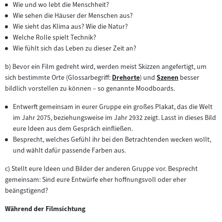
Wie und wo lebt die Menschheit?
Wie sehen die Häuser der Menschen aus?
Wie sieht das Klima aus? Wie die Natur?
Welche Rolle spielt Technik?
Wie fühlt sich das Leben zu dieser Zeit an?
b) Bevor ein Film gedreht wird, werden meist Skizzen angefertigt, um
sich bestimmte Orte (Glossarbegriff:
Drehorte
) und
Szenen
besser
Zum
Zum
bildlich vorstellen zu können – so genannte Moodboards.
Inhalt:
Inhalt:
Entwerft gemeinsam in eurer Gruppe ein großes Plakat, das die Welt
im Jahr 2075, beziehungsweise im Jahr 2932 zeigt. Lasst in dieses Bild
eure Ideen aus dem Gespräch einfließen.
Besprecht, welches Gefühl ihr bei den Betrachtenden wecken wollt,
und wählt dafür passende Farben aus.
c) Stellt eure Ideen und Bilder der anderen Gruppe vor. Besprecht
gemeinsam: Sind eure Entwürfe eher hoffnungsvoll oder eher
beängstigend?
Während der Filmsichtung