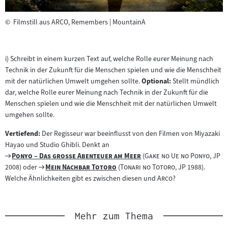
©
Filmstill aus ARCO, Remembers | MountainA
i) Schreibt in einem kurzen Text auf, welche Rolle eurer Meinung nach
Technik in der Zukunft für die Menschen spielen und wie die Menschheit
mit der natürlichen Umwelt umgehen sollte.
Optional:
Stellt mündlich
dar, welche Rolle eurer Meinung nach Technik in der Zukunft für die
Menschen spielen und wie die Menschheit mit der natürlichen Umwelt
umgehen sollte.
Vertiefend:
Der Regisseur war beeinflusst von den Filmen von Miyazaki
Hayao und Studio Ghibli. Denkt an
Zum
"
"
"
"
Ponyo – Das große Abenteuer am Meer
(
Gake no Ue no Ponyo
, JP
Filmarchiv:
Zum
"
"
"
"
2008) oder
Mein Nachbar Totoro
(
Tonari no Totoro
, JP 1988).
Filmarchiv:
"
"
Welche Ähnlichkeiten gibt es zwischen diesen und
Arco
?
Mehr zum Thema