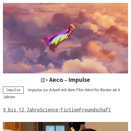
U
"
"
Arco
– Impulse
n
"
"
Impulse zur Arbeit mit dem Film
Arco
für Kinder ab 9
Kategorie:
Impulse
t
Jahren
e
r
9 bis 12 Jahre
Science-Fiction
Freundschaft
r
i
c