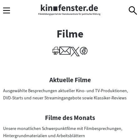
Sprungmarken
Direkt
Direkt
Navigation
zum
zur
Inhalt
Navigation
am
Filme
Seitenende
I
Aktuelle Filme
n
Ausgewählte Besprechungen aktueller Kino- und TV-Produktionen,
h
DVD-Starts und neuer Streamingangebote sowie Klassiker-Reviews
a
l
t
Filme des Monats
e
Unsere monatlichen Schwerpunktfilme mit Filmbesprechungen,
v
Hintergrundmaterialien und Arbeitsblättern
o