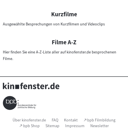
n
F
Kurzfilme
i
l
Ausgewählte Besprechungen von Kurzfilmen und Videoclips
m
e
Filme A-Z
Hier finden Sie eine A-Z-Liste aller auf kinofenster.de besprochenen
Filme.
Seitenfußnavigation
(Link
Über kinofenster.de
FAQ
Kontakt
bpb Filmbildung
öffnet
(Link
bpb Shop
Sitemap
Impressum
Newsletter
im