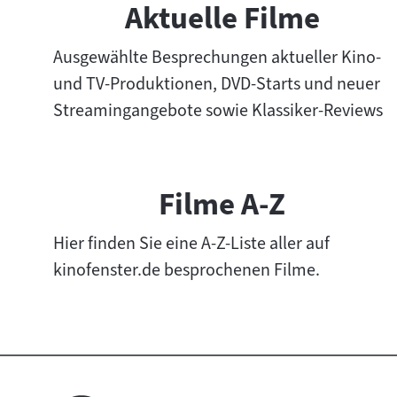
Aktuelle Filme
n
h
Ausgewählte Besprechungen aktueller Kino-
a
und TV-Produktionen, DVD-Starts und neuer
l
t
Streamingangebote sowie Klassiker-Reviews
e
v
o
Filme A-Z
n
F
Hier finden Sie eine A-Z-Liste aller auf
i
kinofenster.de besprochenen Filme.
l
m
e