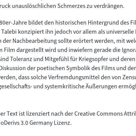
Inhalt:
ruck unauslöschlichen Schmerzes zu verdrängen.
980er-Jahre bildet den historischen Hintergrund des Fi
lebi konzipiert ihn jedoch vor allem als universelle 
In der Nachbearbeitung sollte erörtert werden, mit we
 Film dargestellt wird und inwiefern gerade die Ignor
sind Toleranz und Mitgefühl für Kriegsopfer und der
r Diskussion der poetischen Symbolik des Films und de
werden, dass solche Verfremdungsmittel den von Zens
gesellschafts- und systemkritische Äußerungen ermög
er Text ist lizenziert nach der Creative Commons At
oDerivs 3.0 Germany Lizenz.