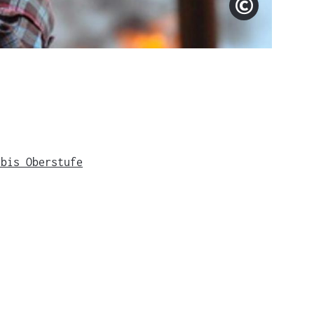
© arsenal
Copyright
 bis Oberstufe