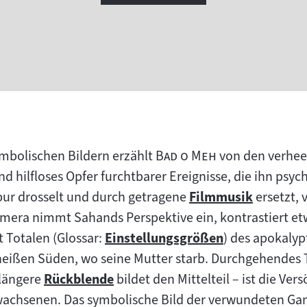
"
"
ymbolischen Bildern erzählt
Bad o Meh
von den verhee
and hilfloses Opfer furchtbarer Ereignisse, die ihn psy
spur drosselt und durch getragene
Filmmusik
ersetzt, 
Zum
mera nimmt Sahands Perspektive ein, kontrastiert etw
Inhalt:
t Totalen (Glossar:
Einstellungsgrößen
) des apokalyp
Zum
eißen Süden, wo seine Mutter starb. Durchgehendes T
Inhalt:
 längere
Rückblende
bildet den Mittelteil – ist die Ve
Zum
rwachsenen. Das symbolische Bild der verwundeten Ga