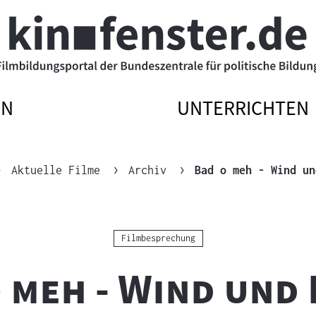
EN
UNTERRICHTEN
ATIONSMENÜ
ATIONSMENÜ
NAVIGATIONSM
NAVIGATIONSM
N
SSEN
ÖFFNEN
SCHLIESSEN
Aktuelle Filme
Archiv
Bad o meh - Wind un
Kategorie:
Filmbesprechung
 meh - Wind und