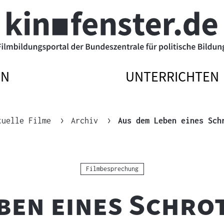
EN
UNTERRICHTEN
ATIONSMENÜ
ATIONSMENÜ
NAVIGATIONSM
NAVIGATIONSM
N
SSEN
ÖFFNEN
SCHLIESSEN
tuelle Filme
Archiv
Aus dem Leben eines Sch
Kategorie:
Filmbesprechung
ben eines Schr