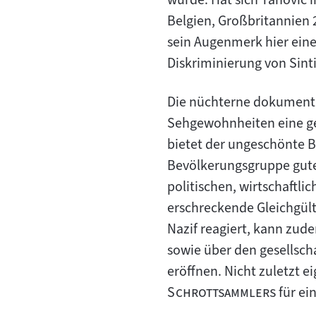
Belgien, Großbritannien 2
sein Augenmerk hier ein
Diskriminierung von Sint
Die nüchterne dokumenta
Sehgewohnheiten eine gew
bietet der ungeschönte B
Bevölkerungsgruppe gute 
politischen, wirtschaftli
erschreckende Gleichgülti
Nazif reagiert, kann zu
sowie über den gesellsch
eröffnen. Nicht zuletzt 
"
Schrottsammlers
für ei