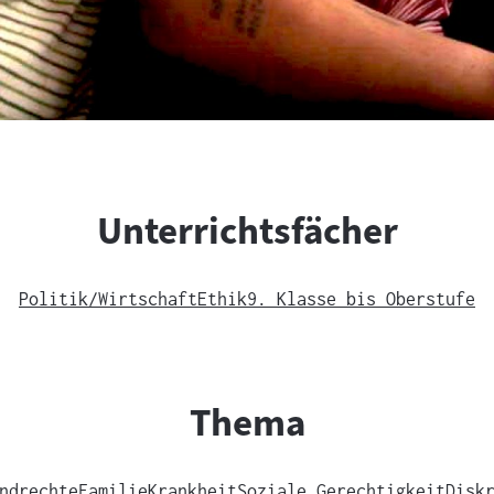
Unterrichtsfächer
Politik/Wirtschaft
Ethik
9. Klasse bis Oberstufe
Thema
ndrechte
Familie
Krankheit
Soziale Gerechtigkeit
Disk