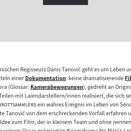
snischen Regisseurs Danis Tanović geht es um Leben u
tteln einer
Dokumentation
: keine dramatisierende
Fi
Zum
Z
a (Glossar:
Kamerabewegungen
), gedreht an Origi
Inhalt:
Zum
In
Teilen mit Laiendarstellern/innen realisiert, die sich se
Inhalt:
"
hrottsammlers
ein wahres Ereignis im Leben von Sén
tte Tanović von dem erschreckenden Vorfall erfahren 
 Idee zum Film, der in kleinem Team und ohne nennen
"
 in seinem Oscar-prämierten Kriegsdrama
No Man's La