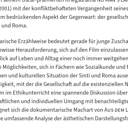
001) mit der konfliktbehafteten Vergangenheit seines 
em bedrückenden Aspekt der Gegenwart: der gesellsch
i und Roma.
rische Erzählweise bedeutet gerade für junge Zusch
isse Herausforderung, sich auf den Film einzulassen.
lick auf Leben und Alltag einer noch immer weitgehen
Möglichkeiten, sich in Fächern wie Sozialkunde und Po
chen und kulturellen Situation der Sinti und Roma aus
gkeit, mit der die Gesellschaft auf die existenzielle
dem im Ethikunterricht eine spannende Diskussion üb
aftlichen und individuellen Umgang mit benachteilig
"
eignet sich die dokumentarische Machart von
Aus dem 
ne umfassende Analyse der ästhetischen Darstellungsf