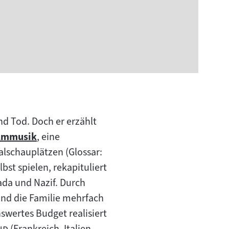
nd Tod. Doch er erzählt
lmmusik
, eine
um
nalschauplätzen (Glossar:
halt:
lbst spielen, rekapituliert
ada und Nazif. Durch
und die Familie mehrfach
swertes Budget realisiert
"
nd
(Frankreich, Italien,