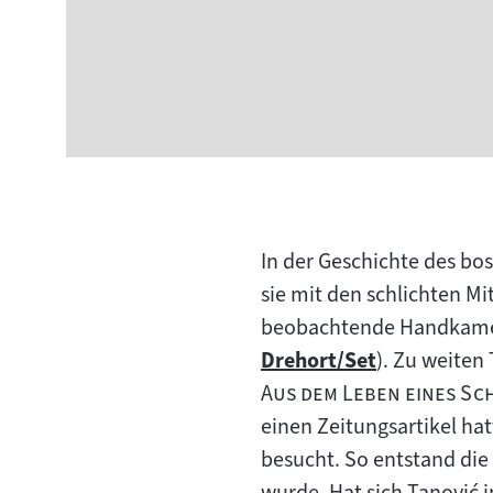
In der Geschichte des bo
sie mit den schlichten Mi
beobachtende Handkamer
Drehort/Set
). Zu weiten 
Zum
"
Aus dem Leben eines Sc
Inhalt:
einen Zeitungsartikel ha
besucht. So entstand die
wurde. Hat sich Tanović