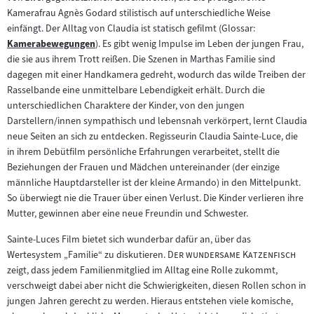
Kamerafrau Agnès Godard stilistisch auf unterschiedliche Weise
einfängt. Der Alltag von Claudia ist statisch gefilmt (Glossar:
Kamerabewegungen
). Es gibt wenig Impulse im Leben der jungen Frau,
Zum
die sie aus ihrem Trott reißen. Die Szenen in Marthas Familie sind
Inhalt:
dagegen mit einer Handkamera gedreht, wodurch das wilde Treiben der
Rasselbande eine unmittelbare Lebendigkeit erhält. Durch die
unterschiedlichen Charaktere der Kinder, von den jungen
Darstellern/innen sympathisch und lebensnah verkörpert, lernt Claudia
neue Seiten an sich zu entdecken. Regisseurin Claudia Sainte-Luce, die
in ihrem Debütfilm persönliche Erfahrungen verarbeitet, stellt die
Beziehungen der Frauen und Mädchen untereinander (der einzige
männliche Hauptdarsteller ist der kleine Armando) in den Mittelpunkt.
So überwiegt nie die Trauer über einen Verlust. Die Kinder verlieren ihre
Mutter, gewinnen aber eine neue Freundin und Schwester.
Sainte-Luces Film bietet sich wunderbar dafür an, über das
"
"
Wertesystem „Familie“ zu diskutieren.
Der wundersame Katzenfisch
zeigt, dass jedem Familienmitglied im Alltag eine Rolle zukommt,
verschweigt dabei aber nicht die Schwierigkeiten, diesen Rollen schon in
jungen Jahren gerecht zu werden. Hieraus entstehen viele komische,