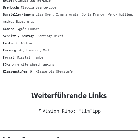
Regie:
Claudia Sainte-Luce
Drehbuch:
Claudia Sainte-Luce
Darsteller/innen:
Lisa Owen, Ximena Ayala, Sonia Franco, Wendy Guillén,
Andrea Baeza u.a.
Kamera:
Agnès Godard
Schnitt / Montage:
Santiago Ricci
Laufzeit:
89 Min.
Fassung:
dt, Fassung, OmU
Format:
Digital, Farbe
FSK:
ohne Altersbeschränkung
Klassenstufen:
9. Klasse bis Oberstufe
Weiterführende Links
External
Vision Kino: FilmTipp
Link