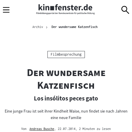
Sprungmarken
Direkt
Direkt
Navigation
zum
zur
Inhalt
Navigation
Brotkrümelnavigation
am
Aktuelle Seite
Archiv
Der wundersame Katzenfisch
Seitenende
Kategorie:
Filmbesprechung
"
Der wundersame
"
Katzenfisch
Los insólitos peces gato
Eine junge Frau ist seit ihrer Kindheit Waise, nun findet sie nach Jahren
eine neue Familie
Von
Andreas Busche
, 22.07.2014
, 2 Minuten zu lesen