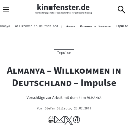
Sprungmarken
Direkt
Direkt
Navigation
zum
zur
Inhalt
Navigation
Brotkrümelnavigation
am
"
"
lmanya – Willkommen in Deutschland
Almanya – Willkommen in Deutschland
– Impulse
Seitenende
Kategorie:
Impulse
"
Almanya – Willkommen in
"
Deutschland
– Impulse
"
"
Vorschläge zur Arbeit mit dem Film
Almanya
Von
Stefan Stiletto
, 23.02.2011
Mehr
zum
Author