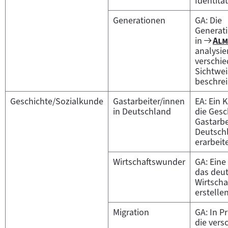
Identität
Generationen
GA: Die
Generati
Zu
"
in
Alm
Fil
analysie
verschi
Sichtwe
beschrei
Geschichte/Sozialkunde
Gastarbeiter/innen
EA: Ein 
in Deutschland
die Gesc
Gastarbe
Deutsch
erarbeit
Wirtschaftswunder
GA: Eine
das deu
Wirtsch
erstellen
Migration
GA: In P
die vers