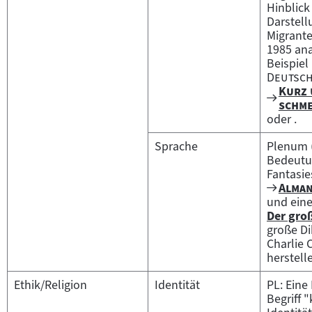
Hinblick
Darstell
Migrante
1985 ana
Beispiel
Deutsc
"
Kurz 
Zum
schm
Filmar
oder .
Sprache
Plenum (
Bedeutu
Fantasie
Zum
"
Alman
Filmar
und ein
Der gro
Zum
große Di
Inhalt:
Charlie 
herstell
Ethik/Religion
Identität
PL: Ein
Begriff "