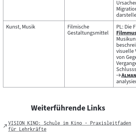
Ursache
Migrati
darstell
Kunst, Musik
Filmische
PL: Die 
Gestaltungsmittel
Filmmus
Zum
Musikun
Inhalt:
beschrei
visuelle
von Geg
Vergange
Schluss
Zum
"
Alman
Filmar
analysie
Weiterführende Links
VISION KINO: Schule im Kino - Praxisleitfaden
External
für Lehrkräfte
Link