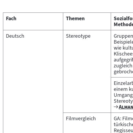
Fach
Themen
Sozialf
Method
Deutsch
Stereotype
Gruppena
Beispiel
wie kult
Klischee
aufgegri
zugleich
gebroch
Einzelarb
einem k
Umgang
Stereoty
Zum
"
Alman
Filmar
Filmvergleich
GA: Film
türkisch
Regisseu