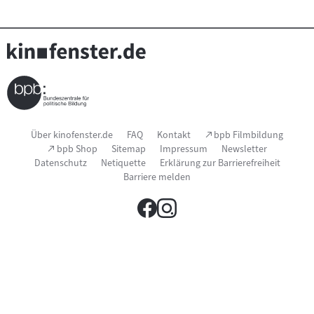
Seitenfußnavigation
(Link
Über kinofenster.de
FAQ
Kontakt
bpb Filmbildung
öffnet
(Link
bpb Shop
Sitemap
Impressum
Newsletter
im
öffnet
Datenschutz
Netiquette
Erklärung zur Barrierefreiheit
neuen
im
Fenster)
Barriere melden
neuen
Fenster)