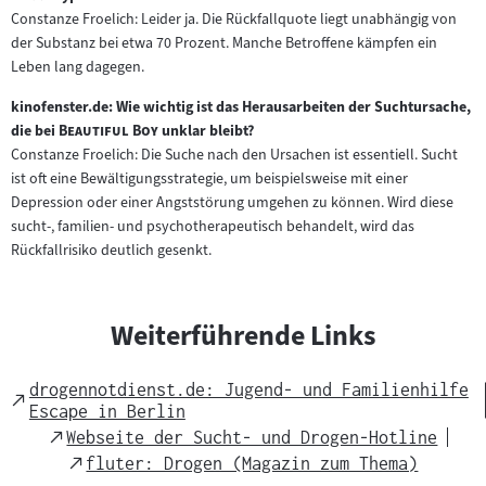
Constanze Froelich: Leider ja. Die Rückfallquote liegt unabhängig von
der Substanz bei etwa 70 Prozent. Manche Betroffene kämpfen ein
Leben lang dagegen.
kinofenster.de: Wie wichtig ist das Herausarbeiten der Suchtursache,
"
"
die bei
Beautiful Boy
unklar bleibt?
Constanze Froelich: Die Suche nach den Ursachen ist essentiell. Sucht
ist oft eine Bewältigungsstrategie, um beispielsweise mit einer
Depression oder einer Angststörung umgehen zu können. Wird diese
sucht-, familien- und psychotherapeutisch behandelt, wird das
Rückfallrisiko deutlich gesenkt.
Weiterführende Links
drogennotdienst.de: Jugend- und Familienhilfe
External
Escape in Berlin
Link
External
Webseite der Sucht- und Drogen-Hotline
Link
External
fluter: Drogen (Magazin zum Thema)
Link