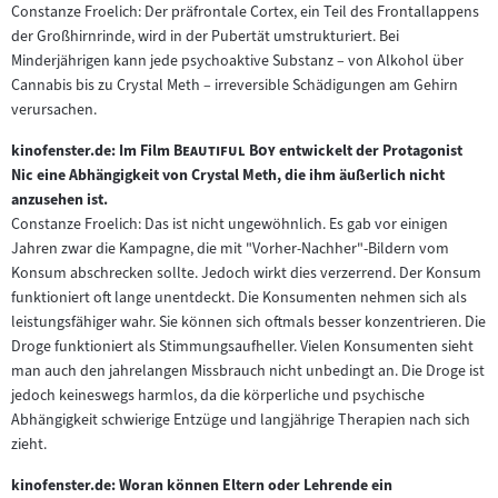
Constanze Froelich: Der präfrontale Cortex, ein Teil des Frontallappens
der Großhirnrinde, wird in der Pubertät umstrukturiert. Bei
Minderjährigen kann jede psychoaktive Substanz – von Alkohol über
Cannabis bis zu Crystal Meth – irreversible Schädigungen am Gehirn
verursachen.
"
"
kinofenster.de: Im Film
Beautiful Boy
entwickelt der Protagonist
Nic eine Abhängigkeit von Crystal Meth, die ihm äußerlich nicht
anzusehen ist.
Constanze Froelich: Das ist nicht ungewöhnlich. Es gab vor einigen
Jahren zwar die Kampagne, die mit "Vorher-Nachher"-Bildern vom
Konsum abschrecken sollte. Jedoch wirkt dies verzerrend. Der Konsum
funktioniert oft lange unentdeckt. Die Konsumenten nehmen sich als
leistungsfähiger wahr. Sie können sich oftmals besser konzentrieren. Die
Droge funktioniert als Stimmungsaufheller. Vielen Konsumenten sieht
man auch den jahrelangen Missbrauch nicht unbedingt an. Die Droge ist
jedoch keineswegs harmlos, da die körperliche und psychische
Abhängigkeit schwierige Entzüge und langjährige Therapien nach sich
zieht.
kinofenster.de: Woran können Eltern oder Lehrende ein