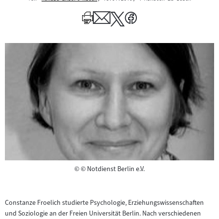
Mehr
zum
Author
Copyright
©
© Notdienst Berlin e.V.
Constanze Froelich studierte Psychologie, Erziehungswissenschaften
und Soziologie an der Freien Universität Berlin. Nach verschiedenen