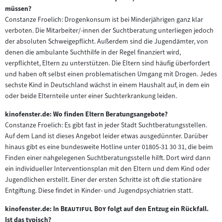
müssen?
Constanze Froelich: Drogenkonsum ist bei Minderjährigen ganz klar
verboten. Die Mitarbeiter/-innen der Suchtberatung unterliegen jedoch
der absoluten Schweigepflicht. Außerdem sind die Jugendämter, von
denen die ambulante Suchthilfe in der Regel finanziert wird,
verpflichtet, Eltern zu unterstützen. Die Eltern sind häufig überfordert
und haben oft selbst einen problematischen Umgang mit Drogen. Jedes
sechste Kind in Deutschland wächst in einem Haushalt auf, in dem ein
oder beide Elternteile unter einer Suchterkrankung leiden.
kinofenster.de: Wo finden Eltern Beratungsangebote?
Constanze Froelich: Es gibt fast in jeder Stadt Suchtberatungsstellen.
Auf dem Land ist dieses Angebot leider etwas ausgedünnter. Darüber
hinaus gibt es eine bundesweite Hotline unter 01805-31 30 31, die beim
Finden einer nahgelegenen Suchtberatungsstelle hilft. Dort wird dann
ein individueller Interventionsplan mit den Eltern und dem Kind oder
Jugendlichen erstellt. Einer der ersten Schritte ist oft die stationäre
Entgiftung. Diese findet in Kinder- und Jugendpsychiatrien statt.
"
"
kinofenster.de: In
Beautiful Boy
folgt auf den Entzug ein Rückfall.
Ist das typisch?