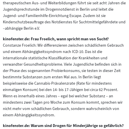
therapeutischen Aus- und Weiterbildungen führt sie seit acht Jahren die
Jugendsprechstunde im Drogennotdienst in Berlin und leitet die
Jugend- und Familienhilfe-Einrichtung Escape. Zudem ist sie
Kinderschutzbeauftrage des Notdienstes für Suchtmittelgefährdete und
–abhängige Berlin e.V.
kinofenster.de: Frau Froelich, wann spricht man von Sucht?
Constanze Froelich: Wir differenzieren zwischen schädlichem Gebrauch
und einem Abhängigkeitssyndrom nach ICD-10. Das ist die
internationale statistische Klassifikation der Krankheiten und
verwandter Gesundheitsprobleme. Viele Jugendliche befinden sich in
der Phase des sogenannten Probierkonsums, sie testen in dieser Zeit
bestimmte Substanzen zum ersten Mal aus. In Berlin liegt
beispielsweise die Cannabis-Prävalenzrate (Rate für mindestens
einmaligen Konsum) bei den 14- bis 17-Jähigen bei circa 62 Prozent.
Wenn es innerhalb eines Jahres – egal bei welcher Substanz – an
mindestens zwei Tagen pro Woche zum Konsum kommt, sprechen wir
nicht mehr vom schädlichen Gebrauch, sondern wahrscheinlich von
einem Abhängigkeitssyndrom.
kinofenster.de: Warum sind Drogen für Minderjährige so gefährlich?