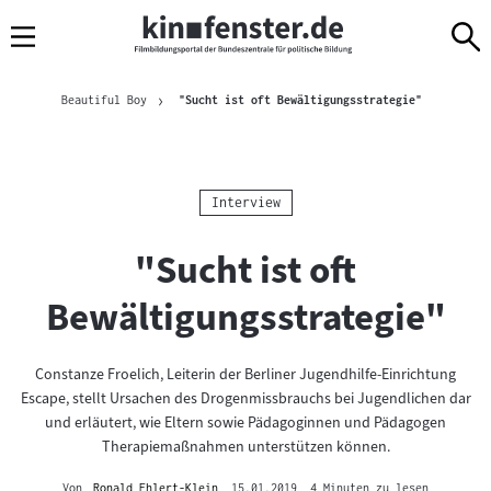
Sprungmarken
Direkt
Direkt
Navigation
zum
zur
Inhalt
Navigation
Brotkrümelnavigation
am
Aktuelle Seit
Beautiful Boy
"Sucht ist oft Bewältigungsstrategie"
Seitenende
Kategorie:
Interview
"Sucht ist oft
Bewältigungsstrategie"
Constanze Froelich, Leiterin der Berliner Jugendhilfe-Einrichtung
Escape, stellt Ursachen des Drogenmissbrauchs bei Jugendlichen dar
und erläutert, wie Eltern sowie Pädagoginnen und Pädagogen
Therapiemaßnahmen unterstützen können.
Von
Ronald Ehlert-Klein
, 15.01.2019
, 4 Minuten zu lesen