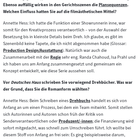
Zum
Ebenso auffällig wirken in den Gerichtsszenen die
Plansequenzen
.
Inhalt:
Zum
Welchen Einfluss hatten Sie auf die filmästhetischen Mittel?
Inhalt:
Annette Hess: Ich hatte die Funktion einer Showrunnerin inne, war
somit für den Kreativprozess verantwortlich – von der Auswahl der
Besetzung bis in kleinste Details beim Dreh. Ich glaube, es gibt im
Szenenbild keine Tapete, die ich nicht abgenommen habe (Glossar:
Production Design/Ausstattung
). Natürlich war auch die
Zum
Zusammenarbeit mit der
Regie
sehr eng. Randa Chahoud, Isa Prahl und
Inhalt:
Zum
ich haben uns am Anfang zusammengesetzt und gemeinsam ein
Inhalt:
Konzept entwickelt, wie diese Serie aussehen soll.
Vor
Deutsches Haus
schrieben Sie vorwiegend Drehbücher. Was war
der Grund, dass Sie die Romanform wählten?
Annette Hess: Beim Schreiben eines
Drehbuchs
handelt es sich von
Zum
Anfang an um einen Prozess, bei dem ein Team mitwirkt. Somit stellen
Inhalt:
sich Autorinnen und Autoren schon früh der Kritik von
Senderverantwortlichen oder
Produzent/-innen
; die Finanzierung wird
Zum
sofort mitgedacht, was schnell zum Umschreiben führt. Ich wollte bei
Inhalt:
diesem Stoff von Anfang an frei sein: Es ging beispielsweise darum,