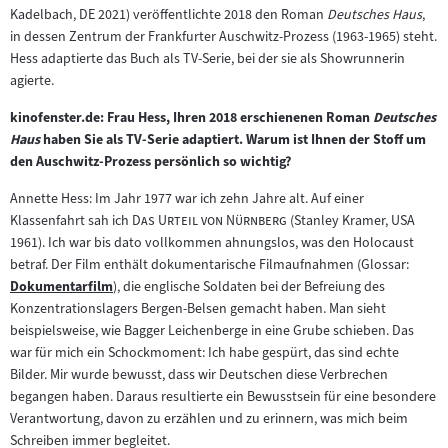
Filmarchiv:
Kadelbach, DE 2021) veröffentlichte 2018 den Roman
Deutsches Haus
,
in dessen Zentrum der Frankfurter Auschwitz-Prozess (1963-1965) steht.
Hess adaptierte das Buch als TV-Serie, bei der sie als Showrunnerin
agierte.
kinofenster.de: Frau Hess, Ihren 2018 erschienenen Roman
Deutsches
Haus
haben Sie als TV-Serie adaptiert. Warum ist Ihnen der Stoff um
den Auschwitz-Prozess persönlich so wichtig?
Annette Hess: Im Jahr 1977 war ich zehn Jahre alt. Auf einer
"
"
Klassenfahrt sah ich
Das Urteil von Nürnberg
(Stanley Kramer, USA
1961). Ich war bis dato vollkommen ahnungslos, was den Holocaust
betraf. Der Film enthält dokumentarische Filmaufnahmen (Glossar:
Dokumentarfilm
), die englische Soldaten bei der Befreiung des
Zum
Konzentrationslagers Bergen-Belsen gemacht haben. Man sieht
Inhalt:
beispielsweise, wie Bagger Leichenberge in eine Grube schieben. Das
war für mich ein Schockmoment: Ich habe gespürt, das sind echte
Bilder. Mir wurde bewusst, dass wir Deutschen diese Verbrechen
begangen haben. Daraus resultierte ein Bewusstsein für eine besondere
Verantwortung, davon zu erzählen und zu erinnern, was mich beim
Schreiben immer begleitet.