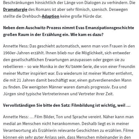
Beschränkungen hinsichtlich der Länge von Dialogen zu verhindern. Die
Dramaturgie
des Romans ist aber sehr filmisch, szenisch. Deswegen
Zum
stellte die Drehbuch-
Adaption
keine große Hürde dar.
Inhalt:
Zum
Inhalt:
Neben dem Auschwitz-Prozess nimmt Evas Emanzipationsgeschichte
großen Raum in der Erzählung ein. Wie kam es dazu?
Annette Hess: Das geschieht automatisch, wenn man von Frauen in den
1960er-Jahren erzählt. Ihnen blieb nur die Möglichkeit, sich entweder
den gesellschaftlichen Erwartungen anzupassen oder gegen sie zu
"
"
rebellieren – so wie Monika in der
Ku’damm
-Serie, die von einer Freundin
meiner Mutter inspiriert war. Eva wiederum ist meiner Mutter entlehnt,
die mit 21 Jahren damit beschäftigt war, einen gutverdienenden Mann
zu finden. Die wenigsten Männer waren damals progressiv. Eva und
Jürgen sind typische Vertreterinnen und Vertreter ihrer Zeit.
Vervollständigen Sie bitte den Satz: Filmbildung ist wichtig, weil …
Annette Hess: … Film Bilder, Ton und Sprache vereint. Näher kann man
medial an Menschen nicht herankommen. Deshalb liegt es in meiner
Verantwortung als Erzählerin relevante Geschichten zu erzählen. Filme
können ein sehr guter Anlass sein, dass Menschen miteinander in den