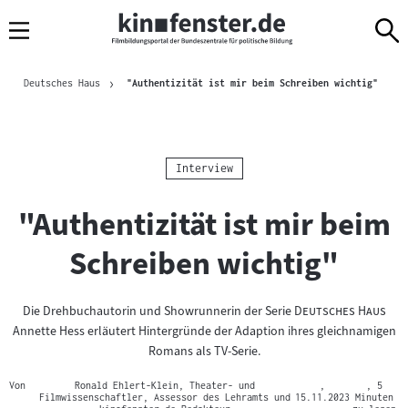
Sprungmarken
Direkt
Direkt
Navigation
zum
zur
Inhalt
Navigation
Brotkrümelnavigation
am
Aktuel
Deutsches Haus
"Authentizität ist mir beim Schreiben wichtig"
Seitenende
Kategorie:
Interview
"Authentizität ist mir beim
Schreiben wichtig"
"
"
Die Drehbuchautorin und Showrunnerin der Serie
Deutsches Haus
Annette Hess erläutert Hintergründe der Adaption ihres gleichnamigen
Romans als TV-Serie.
Von
Ronald Ehlert-Klein, Theater- und
,
, 5
Filmwissenschaftler, Assessor des Lehramts und
15.11.2023
Minuten