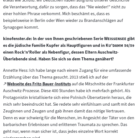
etwas wie Schuld. Wir Deutschen haben aufgrund unserer Geschichte
die Verantwortung, dafür zu sorgen, dass das "Nie wieder!" nicht zu
einer hohlen Phrase verkommt. Mich beschämt es, dass es
beispielsweise in Berlin oder Wien wieder zu Brandanschlägen auf
Synagogen kommt.
"
"
kinofenster.de: In der von Ihnen geschriebenen Serie
Weissensee
gibt
"
"
es die jüdische Familie Kupfer als Hauptfiguren und in
Ku'damm 56/59
einen Rock'n'Roller als Nebenfigur, dessen Eltern Auschwitz-
Überlebende sind. Haben Sie sich so dem Thema genähert?
Annette Hess: Ich habe lange nach einem Zugang für eine umfassende
Erzählung über das Thema gesucht. 2013 stieß ich auf der
Zum
Webseite des Fritz-Bauer-Instituts
auf die Mitschnitte der Frankfurter
(öffnet
externen
Auschwitz-Prozesse. Diese 400 Stunden habe ich mehrfach gehört. Als
im
Inhalt:
Protagonistin kristallisierte sich eine Polnisch-Übersetzerin heraus, die
neuen
mich sehr beeindruckt hat. Sie redete sehr einfühlsam und sanft mit den
Tab)
Zeuginnen und Zeugen und gab ihnen damit das nötige Vertrauen.
Denn es war schwierig für die Menschen, im Angesicht der Täter von den
barbarischen Erlebnissen und erlittenen Traumata zu sprechen. Das
geht nur, wenn man sicher ist, dass jedes einzelne Wort korrekt