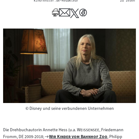
kinofenster.de-Redakteur
zu lesen
Copyright
©
Disney und seine verbundenen Unternehmen
"
"
Die Drehbuchautorin Annette Hess (u.a.
Weissensee
, Friedemann
Zum
"
"
Fromm, DE 2009-2018;
Wir Kinder vom Bahnhof Zoo
, Philipp