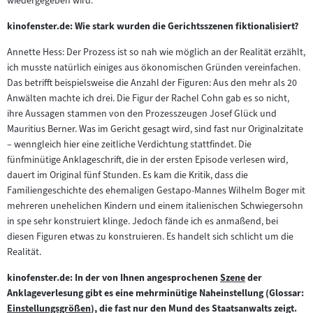
wiedergegeben wird.
kinofenster.de: Wie stark wurden die Gerichtsszenen fiktionalisiert?
Annette Hess: Der Prozess ist so nah wie möglich an der Realität erzählt,
ich musste natürlich einiges aus ökonomischen Gründen vereinfachen.
Das betrifft beispielsweise die Anzahl der Figuren: Aus den mehr als 20
Anwälten machte ich drei. Die Figur der Rachel Cohn gab es so nicht,
ihre Aussagen stammen von den Prozesszeugen Josef Glück und
Mauritius Berner. Was im Gericht gesagt wird, sind fast nur Originalzitate
– wenngleich hier eine zeitliche Verdichtung stattfindet. Die
fünfminütige Anklageschrift, die in der ersten Episode verlesen wird,
dauert im Original fünf Stunden. Es kam die Kritik, dass die
Familiengeschichte des ehemaligen Gestapo-Mannes Wilhelm Boger mit
mehreren unehelichen Kindern und einem italienischen Schwiegersohn
in spe sehr konstruiert klinge. Jedoch fände ich es anmaßend, bei
diesen Figuren etwas zu konstruieren. Es handelt sich schlicht um die
Realität.
kinofenster.de: In der von Ihnen angesprochenen
Szene
der
Zum
Anklageverlesung gibt es eine mehrminütige Naheinstellung (Glossar:
Inhalt:
Einstellungsgrößen
), die fast nur den Mund des Staatsanwalts zeigt.