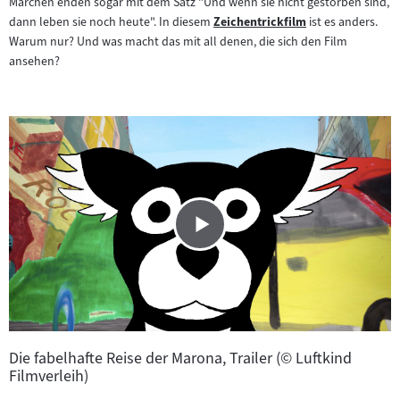
Märchen enden sogar mit dem Satz "Und wenn sie nicht gestorben sind,
dann leben sie noch heute". In diesem
Zeichentrickfilm
ist es anders.
Zum
Warum nur? Und was macht das mit all denen, die sich den Film
Inhalt:
ansehen?
Die fabelhafte Reise der Marona, Trailer (© Luftkind
Filmverleih)