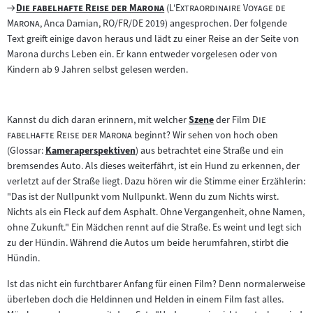
Zum
"
"
"
Die fabelhafte Reise der Marona
(
L'Extraordinaire Voyage de
Inhalt:
Filmarchiv:
"
Marona
, Anca Damian, RO/FR/DE 2019) angesprochen. Der folgende
Text greift einige davon heraus und lädt zu einer Reise an der Seite von
Marona durchs Leben ein. Er kann entweder vorgelesen oder von
Kindern ab 9 Jahren selbst gelesen werden.
"
Kannst du dich daran erinnern, mit welcher
Szene
der Film
Die
Zum
"
fabelhafte Reise der Marona
beginnt? Wir sehen von hoch oben
Inhalt:
(Glossar:
Kameraperspektiven
) aus betrachtet eine Straße und ein
Zum
bremsendes Auto. Als dieses weiterfährt, ist ein Hund zu erkennen, der
Inhalt:
verletzt auf der Straße liegt. Dazu hören wir die Stimme einer Erzählerin:
"Das ist der Nullpunkt vom Nullpunkt. Wenn du zum Nichts wirst.
Nichts als ein Fleck auf dem Asphalt. Ohne Vergangenheit, ohne Namen,
ohne Zukunft." Ein Mädchen rennt auf die Straße. Es weint und legt sich
zu der Hündin. Während die Autos um beide herumfahren, stirbt die
Hündin.
Ist das nicht ein furchtbarer Anfang für einen Film? Denn normalerweise
überleben doch die Heldinnen und Helden in einem Film fast alles.