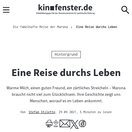
Sprungmarken
Direkt
Direkt
Navigation
zum
zur
Inhalt
Navigation
Brotkrümelnavigation
am
Aktuelle S
Die fabelhafte Reise der Marona
Eine Reise durchs Leben
Seitenende
Kategorie:
Hintergrund
Eine Reise durchs Leben
Warme Milch, einen guten Freund, ein zärtliches Streicheln – Marona
braucht nicht viel zum Glücklichsein. Ihre Geschichte zeigt uns
Menschen, worauf es im Leben ankommt.
Von
Stefan Stiletto
, 29.09.2021
, 5 Minuten zu lesen
Mehr
zum
Author