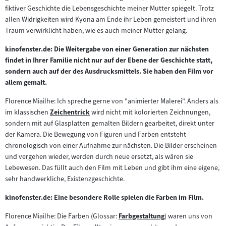
fiktiver Geschichte die Lebensgeschichte meiner Mutter spiegelt. Trotz
allen Widrigkeiten wird Kyona am Ende ihr Leben gemeistert und ihren
Traum verwirklicht haben, wie es auch meiner Mutter gelang.
kinofenster.de: Die Weitergabe von einer Generation zur nächsten
findet in Ihrer Familie nicht nur auf der Ebene der Geschichte statt,
sondern auch auf der des Ausdrucksmittels. Sie haben den Film vor
allem gemalt.
Florence Miailhe: Ich spreche gerne von "animierter Malerei". Anders als
im klassischen
Zeichentrick
wird nicht mit kolorierten Zeichnungen,
Zum
sondern mit auf Glasplatten gemalten Bildern gearbeitet, direkt unter
Inhalt:
der Kamera. Die Bewegung von Figuren und Farben entsteht
chronologisch von einer Aufnahme zur nächsten. Die Bilder erscheinen
und vergehen wieder, werden durch neue ersetzt, als wären sie
Lebewesen. Das füllt auch den Film mit Leben und gibt ihm eine eigene,
sehr handwerkliche, Existenzgeschichte.
kinofenster.de: Eine besondere Rolle spielen die Farben im Film.
Florence Miailhe: Die Farben (Glossar:
Farbgestaltung
) waren uns von
Zum