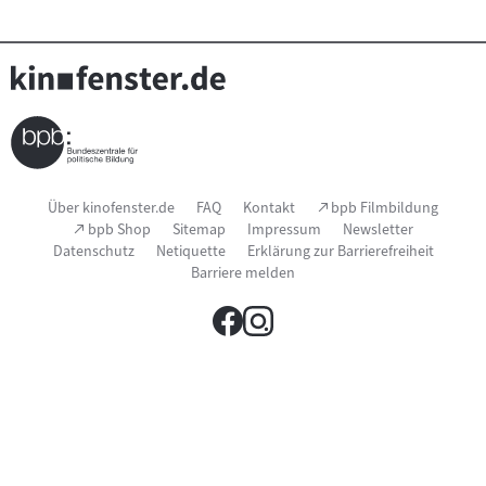
Seitenfußnavigation
(Link
Über kinofenster.de
FAQ
Kontakt
bpb Filmbildung
öffnet
(Link
bpb Shop
Sitemap
Impressum
Newsletter
im
öffnet
Datenschutz
Netiquette
Erklärung zur Barrierefreiheit
neuen
im
Fenster)
Barriere melden
neuen
Fenster)