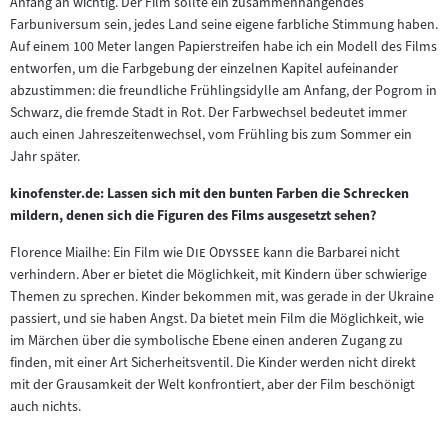
Anfang an wichtig. Der Film sollte ein zusammenhängendes
Inhalt:
Farbuniversum sein, jedes Land seine eigene farbliche Stimmung haben.
Auf einem 100 Meter langen Papierstreifen habe ich ein Modell des Films
entworfen, um die Farbgebung der einzelnen Kapitel aufeinander
abzustimmen: die freundliche Frühlingsidylle am Anfang, der Pogrom in
Schwarz, die fremde Stadt in Rot. Der Farbwechsel bedeutet immer
auch einen Jahreszeitenwechsel, vom Frühling bis zum Sommer ein
Jahr später.
kinofenster.de: Lassen sich mit den bunten Farben die Schrecken
mildern, denen sich die Figuren des Films ausgesetzt sehen?
"
"
Florence Miailhe: Ein Film wie
Die Odyssee
kann die Barbarei nicht
verhindern. Aber er bietet die Möglichkeit, mit Kindern über schwierige
Themen zu sprechen. Kinder bekommen mit, was gerade in der Ukraine
passiert, und sie haben Angst. Da bietet mein Film die Möglichkeit, wie
im Märchen über die symbolische Ebene einen anderen Zugang zu
finden, mit einer Art Sicherheitsventil. Die Kinder werden nicht direkt
mit der Grausamkeit der Welt konfrontiert, aber der Film beschönigt
auch nichts.