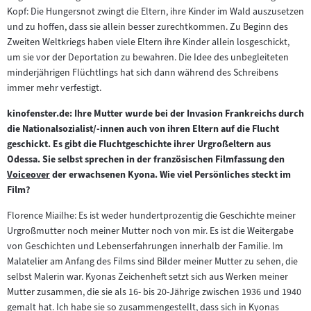
Kopf: Die Hungersnot zwingt die Eltern, ihre Kinder im Wald auszusetzen
und zu hoffen, dass sie allein besser zurechtkommen. Zu Beginn des
Zweiten Weltkriegs haben viele Eltern ihre Kinder allein losgeschickt,
um sie vor der Deportation zu bewahren. Die Idee des unbegleiteten
minderjährigen Flüchtlings hat sich dann während des Schreibens
immer mehr verfestigt.
kinofenster.de: Ihre Mutter wurde bei der Invasion Frankreichs durch
die Nationalsozialist/-innen auch von ihren Eltern auf die Flucht
geschickt. Es gibt die Fluchtgeschichte ihrer Urgroßeltern aus
Odessa. Sie selbst sprechen in der französischen Filmfassung den
Voiceover
der erwachsenen Kyona. Wie viel Persönliches steckt im
Zum
Film?
Inhalt:
Florence Miailhe: Es ist weder hundertprozentig die Geschichte meiner
Urgroßmutter noch meiner Mutter noch von mir. Es ist die Weitergabe
von Geschichten und Lebenserfahrungen innerhalb der Familie. Im
Malatelier am Anfang des Films sind Bilder meiner Mutter zu sehen, die
selbst Malerin war. Kyonas Zeichenheft setzt sich aus Werken meiner
Mutter zusammen, die sie als 16- bis 20-Jährige zwischen 1936 und 1940
gemalt hat. Ich habe sie so zusammengestellt, dass sich in Kyonas