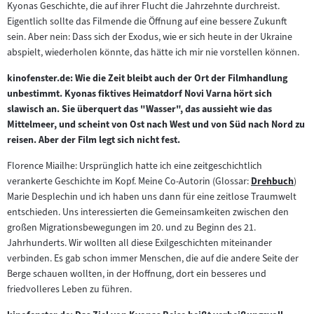
Kyonas Geschichte, die auf ihrer Flucht die Jahrzehnte durchreist.
Eigentlich sollte das Filmende die Öffnung auf eine bessere Zukunft
sein. Aber nein: Dass sich der Exodus, wie er sich heute in der Ukraine
abspielt, wiederholen könnte, das hätte ich mir nie vorstellen können.
kinofenster.de: Wie die Zeit bleibt auch der Ort der Filmhandlung
unbestimmt. Kyonas fiktives Heimatdorf Novi Varna hört sich
slawisch an. Sie überquert das "Wasser", das aussieht wie das
Mittelmeer, und scheint von Ost nach West und von Süd nach Nord zu
reisen. Aber der Film legt sich nicht fest.
Florence Miailhe: Ursprünglich hatte ich eine zeitgeschichtlich
verankerte Geschichte im Kopf. Meine Co-Autorin (Glossar:
Drehbuch
)
Zum
Marie Desplechin und ich haben uns dann für eine zeitlose Traumwelt
Inhalt:
entschieden. Uns interessierten die Gemeinsamkeiten zwischen den
großen Migrationsbewegungen im 20. und zu Beginn des 21.
Jahrhunderts. Wir wollten all diese Exilgeschichten miteinander
verbinden. Es gab schon immer Menschen, die auf die andere Seite der
Berge schauen wollten, in der Hoffnung, dort ein besseres und
friedvolleres Leben zu führen.