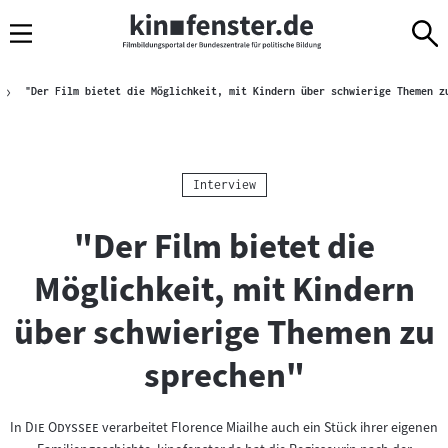
Sprungmarken
Direkt
Direkt
Navigation
zum
zur
Inhalt
Navigation
Brotkrümelnavigation
am
"Der Film bietet die Möglichkeit, mit Kindern über schwierige Themen z
Seitenende
Kategorie:
Interview
"Der Film bietet die
Möglichkeit, mit Kindern
über schwierige Themen zu
sprechen"
"
"
In
Die Odyssee
verarbeitet Florence Miailhe auch ein Stück ihrer eigenen