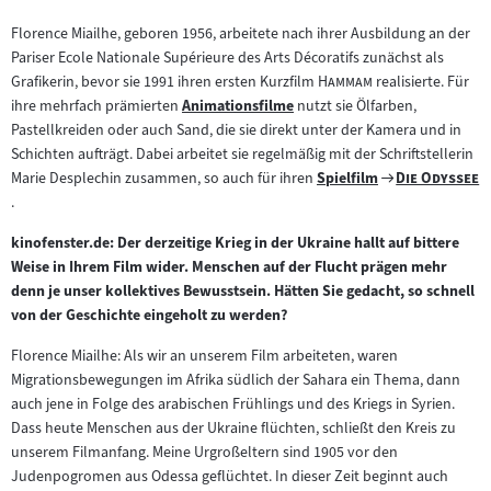
Florence Miailhe, geboren 1956, arbeitete nach ihrer Ausbildung an der
Pariser Ecole Nationale Supérieure des Arts Décoratifs zunächst als
"
"
Grafikerin, bevor sie 1991 ihren ersten Kurzfilm
Hammam
realisierte. Für
ihre mehrfach prämierten
Animationsfilme
nutzt sie Ölfarben,
Zum
Pastellkreiden oder auch Sand, die sie direkt unter der Kamera und in
Inhalt:
Schichten aufträgt. Dabei arbeitet sie regelmäßig mit der Schriftstellerin
Zum
"
"
Marie Desplechin zusammen, so auch für ihren
Spielfilm
Die Odyssee
Zum
Filmarchiv:
.
Inhalt:
kinofenster.de: Der derzeitige Krieg in der Ukraine hallt auf bittere
Weise in Ihrem Film wider. Menschen auf der Flucht prägen mehr
denn je unser kollektives Bewusstsein. Hätten Sie gedacht, so schnell
von der Geschichte eingeholt zu werden?
Florence Miailhe: Als wir an unserem Film arbeiteten, waren
Migrationsbewegungen im Afrika südlich der Sahara ein Thema, dann
auch jene in Folge des arabischen Frühlings und des Kriegs in Syrien.
Dass heute Menschen aus der Ukraine flüchten, schließt den Kreis zu
unserem Filmanfang. Meine Urgroßeltern sind 1905 vor den
Judenpogromen aus Odessa geflüchtet. In dieser Zeit beginnt auch