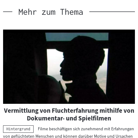
Mehr zum Thema
Vermittlung von Fluchterfahrung mithilfe von
Dokumentar- und Spielfilmen
Filme beschäftigen sich zunehmend mit Erfahrungen
Kategorie:
Hintergrund
von geflüchteten Menschen und können darüber Motive und Ursachen