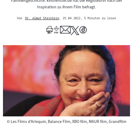
Familiengeschichte. kinofenster.de hat die Regisseurin nach der
Inspiration zu ihrem Film befragt.
Von
Dr. Almut Steinlein
, 25.04.2022
, 5 Minuten zu lesen
Mehr
zum
Author
Copyright
©
Les Films d'Arlequin, Balance Film, XBO film, MAUR film, Grandfilm