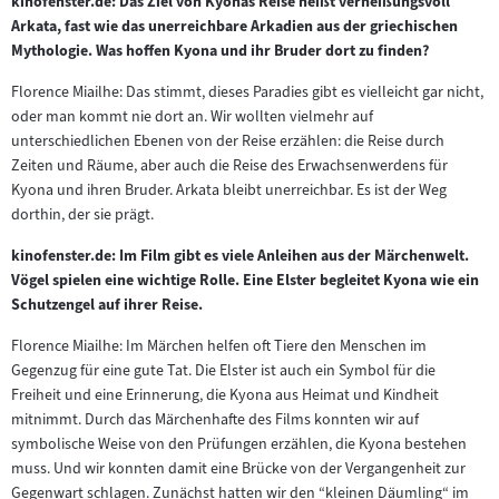
kinofenster.de: Das Ziel von Kyonas Reise heißt verheißungsvoll
Arkata, fast wie das unerreichbare Arkadien aus der griechischen
Mythologie. Was hoffen Kyona und ihr Bruder dort zu finden?
Florence Miailhe: Das stimmt, dieses Paradies gibt es vielleicht gar nicht,
oder man kommt nie dort an. Wir wollten vielmehr auf
unterschiedlichen Ebenen von der Reise erzählen: die Reise durch
Zeiten und Räume, aber auch die Reise des Erwachsenwerdens für
Kyona und ihren Bruder. Arkata bleibt unerreichbar. Es ist der Weg
dorthin, der sie prägt.
kinofenster.de: Im Film gibt es viele Anleihen aus der Märchenwelt.
Vögel spielen eine wichtige Rolle. Eine Elster begleitet Kyona wie ein
Schutzengel auf ihrer Reise.
Florence Miailhe: Im Märchen helfen oft Tiere den Menschen im
Gegenzug für eine gute Tat. Die Elster ist auch ein Symbol für die
Freiheit und eine Erinnerung, die Kyona aus Heimat und Kindheit
mitnimmt. Durch das Märchenhafte des Films konnten wir auf
symbolische Weise von den Prüfungen erzählen, die Kyona bestehen
muss. Und wir konnten damit eine Brücke von der Vergangenheit zur
Gegenwart schlagen. Zunächst hatten wir den “kleinen Däumling“ im