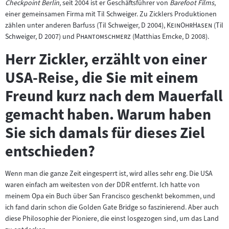
Checkpoint Berlin
, seit 2004 ist er Geschäftsführer von
Barefoot Films
,
einer gemeinsamen Firma mit Til Schweiger. Zu Zicklers Produktionen
"
"
zählen unter anderen Barfuss (Til Schweiger, D 2004),
KeinOhrHasen
(Til
"
"
Schweiger, D 2007) und
Phantomschmerz
(Matthias Emcke, D 2008).
Herr Zickler, erzählt von einer
USA-Reise, die Sie mit einem
Freund kurz nach dem Mauerfall
gemacht haben. Warum haben
Sie sich damals für dieses Ziel
entschieden?
Wenn man die ganze Zeit eingesperrt ist, wird alles sehr eng. Die USA
waren einfach am weitesten von der DDR entfernt. Ich hatte von
meinem Opa ein Buch über San Francisco geschenkt bekommen, und
ich fand darin schon die Golden Gate Bridge so faszinierend. Aber auch
diese Philosophie der Pioniere, die einst losgezogen sind, um das Land