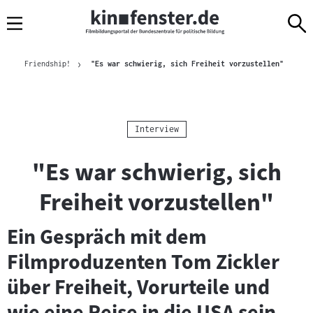
Sprungmarken
Direkt
Direkt
Navigation
zum
zur
Inhalt
Navigation
Brotkrümelnavigation
am
Aktuelle
Friendship!
"Es war schwierig, sich Freiheit vorzustellen"
Seitenende
Kategorie:
Interview
"Es war schwierig, sich
Freiheit vorzustellen"
Ein Gespräch mit dem
Filmproduzenten Tom Zickler
über Freiheit, Vorurteile und
wie eine Reise in die USA sein