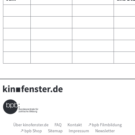
Seitenfußnavigation
(Link
Über kinofenster.de
FAQ
Kontakt
bpb Filmbildung
öffnet
(Link
bpb Shop
Sitemap
Impressum
Newsletter
im
öffnet