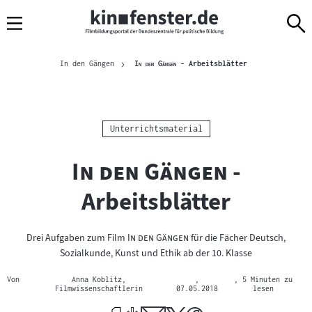
Sprungmarken
Direkt
Direkt
Navigation
zum
zur
Inhalt
Navigation
Brotkrümelnavigation
am
Aktuelle Seite
"
"
In den Gängen
In den Gängen
- Arbeitsblätter
Seitenende
Kategorie:
Unterrichtsmaterial
"
"
In den Gängen
-
Arbeitsblätter
"
"
"
"
Drei Aufgaben zum Film
In den Gängen
für die Fächer Deutsch,
Sozialkunde, Kunst und Ethik ab der 10. Klasse
Von
Anna Koblitz,
,
, 5 Minuten zu
Filmwissenschaftlerin
07.05.2018
lesen