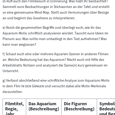
d) Ruft euch den Filmbesuch in Erinnerung. Was habt ihr beobachtet?
Sammelt eure Beobachtungen in Stichworten an der Tafel und erstellt
so eine gemeinsame Mind-Map. Stellt auch Vermutungen über Bezüge
an und beginnt das Gesehene zu interpretieren.
e) Nutzt die gesammelten Begriffe und überlegt euch, wie ihr das
Aquarium-Motiv schriftlich analysieren würdet. Tauscht eure Ideen im
Plenum aus: Was sollte man unbedingt in den Text aufnehmen? Was
kann man weglassen?
f) Schaut euch eine oder mehrere Aquarien-Szenen in anderen Filmen
an. Welche Bedeutung hat das Aquarium? Macht euch mit Hilfe des
Arbeitsblatts Notizen und analysiert die Szene(n) kurz gemeinsam im
Unterricht.
g) Verfasst abschließend eine schriftliche Analyse zum Aquarium-Motiv
"
"
in dem Film
In den Gängen
und versucht dabei alle Motiv-Merkmale
darzustellen.
Filmtitel,
Das Aquarium
Die Figuren
Symbol
Regie,
(Beschreibung)
(Beschreibung)
Bedeut
Jahr
und Be