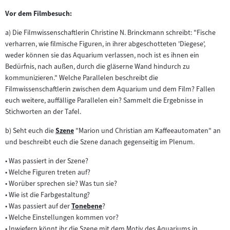
Vor dem Filmbesuch:
a) Die Filmwissenschaftlerin Christine N. Brinckmann schreibt: "Fische
verharren, wie filmische Figuren, in ihrer abgeschotteten 'Diegese',
weder können sie das Aquarium verlassen, noch ist es ihnen ein
Bedürfnis, nach außen, durch die gläserne Wand hindurch zu
kommunizieren." Welche Parallelen beschreibt die
Filmwissenschaftlerin zwischen dem Aquarium und dem Film? Fallen
euch weitere, auffällige Parallelen ein? Sammelt die Ergebnisse in
Stichworten an der Tafel.
b) Seht euch die
Szene
"Marion und Christian am Kaffeeautomaten" an
Zum
und beschreibt euch die Szene danach gegenseitig im Plenum.
Inhalt:
• Was passiert in der Szene?
• Welche Figuren treten auf?
• Worüber sprechen sie? Was tun sie?
• Wie ist die Farbgestaltung?
• Was passiert auf der
Tonebene
?
Zum
• Welche Einstellungen kommen vor?
Inhalt:
• Inwiefern könnt ihr die Szene mit dem Motiv des Aquariums in