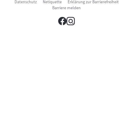
Datenschutz
Netiquette
Erklärung zur Barrierefreiheit
neuen
im
Fenster)
Barriere melden
neuen
Fenster)