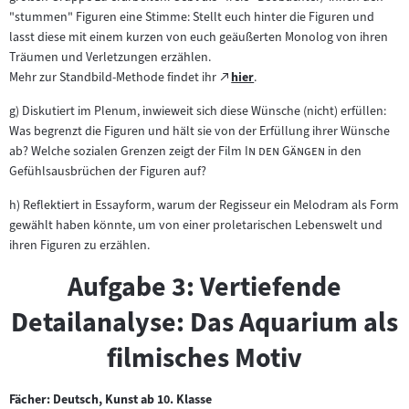
"stummen" Figuren eine Stimme: Stellt euch hinter die Figuren und
lasst diese mit einem kurzen von euch geäußerten Monolog von ihren
Träumen und Verletzungen erzählen.
Zum
Mehr zur Standbild-Methode findet ihr
hier
.
(öffnet
externen
im
g) Diskutiert im Plenum, inwieweit sich diese Wünsche (nicht) erfüllen:
Inhalt:
neuen
Was begrenzt die Figuren und hält sie von der Erfüllung ihrer Wünsche
Tab)
"
"
ab? Welche sozialen Grenzen zeigt der Film
In den Gängen
in den
Gefühlsausbrüchen der Figuren auf?
h) Reflektiert in Essayform, warum der Regisseur ein Melodram als Form
gewählt haben könnte, um von einer proletarischen Lebenswelt und
ihren Figuren zu erzählen.
Aufgabe 3: Vertiefende
Detailanalyse: Das Aquarium als
filmisches Motiv
Fächer: Deutsch, Kunst ab 10. Klasse