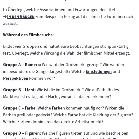
b) Überlegt, welche Assoziationen und Erwartungen der Titel
Zum
"
"
In den Gängen
zum Beispiel in Bezug auf die filmische Form bei euch
Filmarchiv:
auslöst.
Während des Filmbesuchs:
Bildet vier Gruppen und haltet eure Beobachtungen stichpunktartig
fest. Überlegt, welche Wirkung die Wahl der filmischen Mittel erzeugt.
Gruppe A – Kamera:
Wie wird der Großmarkt gezeigt? Wie werden
insbesondere die Gänge dargestellt? Welche
Einstellungen
und
Zum
Perspektiven
kommen vor?
Zum
Inhalt:
Inhalt:
Gruppe B – Licht:
Wie ist die im Großmarkt? Wie außerhalb des
Marktes? Ist es Tag oder Nacht, woran ist das zu erkennen?
Gruppe C – Farbe:
Welche
Farben
kommen häufig vor? Wirken die
Zum
Farben grell oder gedeckt? Welche Farbe hat die Kleidung der Figuren?
Inhalt:
Welche Farben dominieren das direkte Arbeitsumfeld?
Gruppe D – Figuren:
Welche Figuren treten auf und wie beschreiben