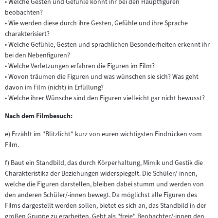
• Welche Gesten und Gefühle könnt ihr bei den Hauptfiguren
beobachten?
• Wie werden diese durch ihre Gesten, Gefühle und ihre Sprache
charakterisiert?
• Welche Gefühle, Gesten und sprachlichen Besonderheiten erkennt ihr
bei den Nebenfiguren?
• Welche Verletzungen erfahren die Figuren im Film?
• Wovon träumen die Figuren und was wünschen sie sich? Was geht
davon im Film (nicht) in Erfüllung?
• Welche ihrer Wünsche sind den Figuren vielleicht gar nicht bewusst?
Nach dem Filmbesuch:
e) Erzählt im "Blitzlicht" kurz von euren wichtigsten Eindrücken vom
Film.
f) Baut ein Standbild, das durch Körperhaltung, Mimik und Gestik die
Charakteristika der Beziehungen widerspiegelt. Die Schüler/-innen,
welche die Figuren darstellen, bleiben dabei stumm und werden von
den anderen Schüler/-innen bewegt. Da möglichst alle Figuren des
Films dargestellt werden sollen, bietet es sich an, das Standbild in der
großen Gruppe zu erarbeiten. Gebt als "freie" Beobachter/-innen den