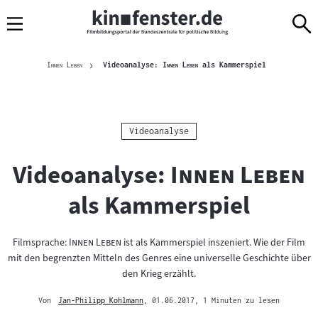
Sprungmarken
Direkt
Direkt
Navigation
zum
zur
Inhalt
Navigation
Brotkrümelnavigation
am
Aktuelle Seite
"
"
"
"
Innen Leben
Videoanalyse:
Innen Leben
als Kammerspiel
Seitenende
Kategorie:
Videoanalyse
"
"
Videoanalyse:
Innen Leben
als Kammerspiel
"
"
Filmsprache:
Innen Leben
ist als Kammerspiel inszeniert. Wie der Film
mit den begrenzten Mitteln des Genres eine universelle Geschichte über
den Krieg erzählt.
Von
Jan-Philipp Kohlmann
, 01.06.2017
, 1 Minuten zu lesen
Mehr
zum