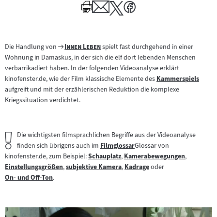
Author
Zum
"
"
Die Handlung von
Innen Leben
spielt fast durchgehend in einer
Filmarchiv:
Wohnung in Damaskus, in der sich die elf dort lebenden Menschen
verbarrikadiert haben. In der folgenden Videoanalyse erklärt
kinofenster.de, wie der Film klassische Elemente des
Kammerspiels
Zum
aufgreift und mit der erzählerischen Reduktion die komplexe
Inhalt:
Kriegssituation verdichtet.
Wichtiger
Die wichtigsten filmsprachlichen Begriffe aus der Videoanalyse
Hinweis:
finden sich übrigens auch im
Filmglossar
Glossar von
Zum
kinofenster.de, zum Beispiel:
Schauplatz
,
Kamerabewegungen
,
Zum
Inhalt:
Zum
Einstellungsgrößen
,
subjektive Kamera
,
Kadrage
oder
Zum
Zum
Inhalt:
Inhalt:
Zum
On- und Off-Ton
.
Inhalt:
Zum
Inhalt:
Inhalt:
Inhalt: