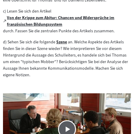
eine Überschrift für Thomas‘ und für Damiens Lebenswelt.
c) Lesen Sie sich den Artikel
Von der Krippe zum Abitur: Chancen und Widersprüche im
Zum
(öffnet
französischen Bildungssystem
externen
im
durch. Fassen Sie die zentralen Punkte des Artikels zusammen.
Inhalt:
neuen
d) Sehen Sie sich die folgende
Szene
an. Welche Aspekte des Artikels
Tab)
Zum
finden Sie in dieser Szene wieder? Wie interpretieren Sie vor diesem
Inhalt:
Hintergrund die Aussage des Schulleiters, es handele sich bei Thomas
um einen "typischen Mobber"? Berücksichtigen Sie bei der Analyse der
Aussage Ihnen bekannte Kommunikationsmodelle. Machen Sie sich
eigene Notizen.