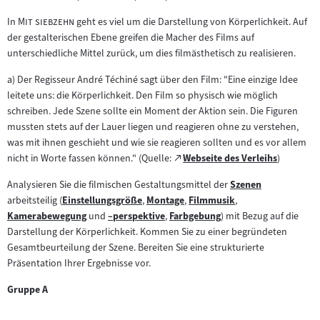
"
"
In
Mit siebzehn
geht es viel um die Darstellung von Körperlichkeit. Auf
der gestalterischen Ebene greifen die Macher des Films auf
unterschiedliche Mittel zurück, um dies filmästhetisch zu realisieren.
a) Der Regisseur André Téchiné sagt über den Film: "Eine einzige Idee
leitete uns: die Körperlichkeit. Den Film so physisch wie möglich
schreiben. Jede Szene sollte ein Moment der Aktion sein. Die Figuren
mussten stets auf der Lauer liegen und reagieren ohne zu verstehen,
was mit ihnen geschieht und wie sie reagieren sollten und es vor allem
Zum
nicht in Worte fassen können." (Quelle:
Webseite des Verleihs
)
(öffnet
externen
im
Analysieren Sie die filmischen Gestaltungsmittel der
Szenen
Inhalt:
Zum
neuen
arbeitsteilig (
Einstellungsgröße
,
Montage
,
Filmmusik
,
Zum
Zum
Zum
Inhalt:
Tab)
Kamerabewegung
und
–perspektive
,
Farbgebung
) mit Bezug auf die
Zum
Inhalt:
Zum
Inhalt:
Zum
Inhalt:
Darstellung der Körperlichkeit. Kommen Sie zu einer begründeten
Inhalt:
Inhalt:
Inhalt:
Gesamtbeurteilung der Szene. Bereiten Sie eine strukturierte
Präsentation Ihrer Ergebnisse vor.
Gruppe A