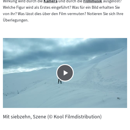
Wirkung wird durch die
Kamera
und durch die
Filmmusik
ausgelöst?
Zum
Inhalt:
Zum
Welche Figur wird als Erstes eingeführt? Was für ein Bild erhalten Sie
Inhalt:
Inhalt:
von ihr? Was lässt dies über den Film vermuten? Notieren Sie sich Ihre
Überlegungen.
Mit siebzehn, Szene (© Kool Filmdistribution)