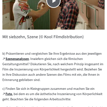
Mit siebzehn, Szene (© Kool Filmdistribution)
b) Präsentieren und vergleichen Sie Ihre Ergebnisse aus den jeweiligen
Zum
Szenenanalysen
. Inwiefern gleichen sich die filmischen
(öffnet
externen
Gestaltungsmittel? Diskutieren Sie, nach welchem Prinzip insgesamt im
im
Inhalt:
Film die Inszenierung von Körperlichkeit hergestellt wird. Beziehen Sie
neuen
in Ihre Diskussion auch andere Szenen des Films mit ein, die Ihnen in
Tab)
Erinnerung geblieben sind.
c) Finden Sie sich in Kleingruppen zusammen und machen Sie ein
Zum
Foto
, bei dem es um die ästhetische Inszenierung von Körperlichkeit
(öffnet
externen
geht. Beachten Sie die folgenden Arbeitsschritte:
im
Inhalt:
neuen