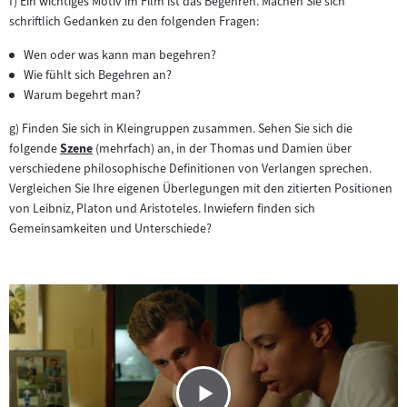
f) Ein wichtiges Motiv im Film ist das Begehren. Machen Sie sich
schriftlich Gedanken zu den folgenden Fragen:
Wen oder was kann man begehren?
Wie fühlt sich Begehren an?
Warum begehrt man?
g) Finden Sie sich in Kleingruppen zusammen. Sehen Sie sich die
folgende
Szene
(mehrfach) an, in der Thomas und Damien über
Zum
verschiedene philosophische Definitionen von Verlangen sprechen.
Inhalt:
Vergleichen Sie Ihre eigenen Überlegungen mit den zitierten Positionen
von Leibniz, Platon und Aristoteles. Inwiefern finden sich
Gemeinsamkeiten und Unterschiede?