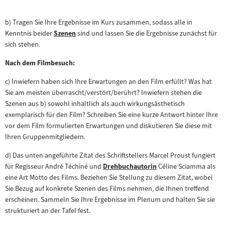
b) Tragen Sie Ihre Ergebnisse im Kurs zusammen, sodass alle in
Kenntnis beider
Szenen
sind und lassen Sie die Ergebnisse zunächst für
Zum
sich stehen.
Inhalt:
Nach dem Filmbesuch:
c) Inwiefern haben sich Ihre Erwartungen an den Film erfüllt? Was hat
Sie am meisten überrascht/verstört/berührt? Inwiefern stehen die
Szenen aus b) sowohl inhaltlich als auch wirkungsästhetisch
exemplarisch für den Film? Schreiben Sie eine kurze Antwort hinter Ihre
vor dem Film formulierten Erwartungen und diskutieren Sie diese mit
Ihren Gruppenmitgliedern.
d) Das unten angeführte Zitat des Schriftstellers Marcel Proust fungiert
für Regisseur André Téchiné und
Drehbuchautorin
Céline Sciamma als
Zum
eine Art Motto des Films. Beziehen Sie Stellung zu diesem Zitat, wobei
Inhalt:
Sie Bezug auf konkrete Szenen des Films nehmen, die Ihnen treffend
erscheinen. Sammeln Sie Ihre Ergebnisse im Plenum und halten Sie sie
strukturiert an der Tafel fest.