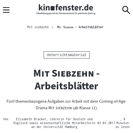
Sprungmarken
Direkt
Direkt
Navigation
zum
zur
Inhalt
Navigation
Brotkrümelnavigation
am
Aktuelle Seite
"
"
Mit siebzehn
Mit Siebzehn
- Arbeitsblätter
Seitenende
Kategorie:
Unterrichtsmaterial
"
"
Mit Siebzehn
-
Arbeitsblätter
Fünf themenbezogene Aufgaben zur Arbeit mit dem Coming-of-Age-
"
"
Drama
Mit siebzehn
(ab Klasse 11).
Von
Elisabeth Bracker, Lehrerin für Deutsch und
,
, 8
Englisch sowie wissenschaftliche Mitarbeiterin
03.03.2017
Minuten
an der Universität Hamburg
zu lesen