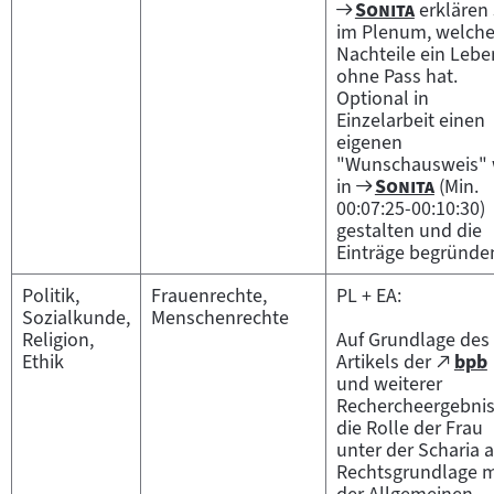
Zum
"
"
Sonita
erklären 
Filmarchiv:
im Plenum, welch
Nachteile ein Lebe
ohne Pass hat.
Optional in
Einzelarbeit einen
eigenen
"Wunschausweis" 
Zum
"
"
in
Sonita
(Min.
Filmarchiv:
00:07:25-00:10:30)
gestalten und die
Einträge begründe
Politik,
Frauenrechte,
PL + EA:
Sozialkunde,
Menschenrechte
Religion,
Auf Grundlage des
Zum
Ethik
Artikels der
bpb
(öffnet
exte
und weiterer
im
Inhal
Rechercheergebni
neuen
die Rolle der Frau
Tab)
unter der Scharia a
Rechtsgrundlage m
der Allgemeinen