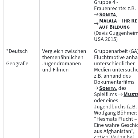
Gruppe 4 -
Frauenrechte: z.B.
Zum
"
"
Sonita
,
Filmarchiv:
"
Malala – Ihr R
Zum
"
auf Bildung
Filmarchiv:
(Davis Guggenheim
USA 2015)
*Deutsch
Vergleich zwischen
Gruppenarbeit (GA)
themenähnlichen
Fluchtmotive anh
Geografie
Jugendromanen
unterschiedlicher
und Filmen
Medien untersuche
z.B. anhand des
Dokumentarfilms
Zum
"
"
Sonita
, des
Filmarchiv:
Zum
"
Spielfilms
Must
Filmar
oder eines
Jugendbuchs (z.B.
Wolfgang Böhmer:
"Hesmats Flucht –
Eine wahre Geschi
aus Afghanistan",
cbt/cbj Verlag bei