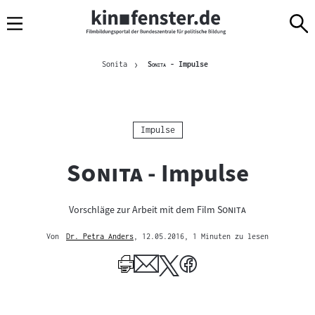
Sprungmarken
Direkt
Direkt
Navigation
zum
zur
Inhalt
Navigation
Brotkrümelnavigation
am
Aktuelle Seite
"
"
Sonita
Sonita
- Impulse
Seitenende
Kategorie:
Impulse
"
"
Sonita
- Impulse
"
"
Vorschläge zur Arbeit mit dem Film
Sonita
Von
Dr. Petra Anders
, 12.05.2016
, 1 Minuten zu lesen
Mehr
zum
Author