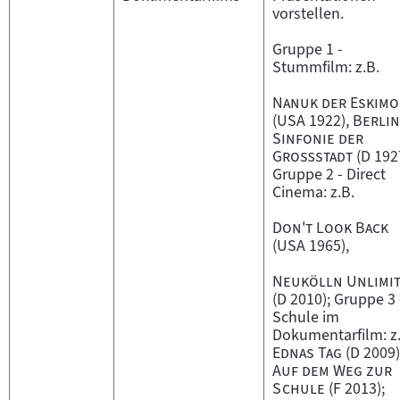
vorstellen.
Gruppe 1 -
Stummfilm: z.B.
"
Nanuk der Eskimo
"
(USA 1922),
Berlin
Sinfonie der
"
Großstadt
(D 192
Gruppe 2 - Direct
Cinema: z.B.
"
"
Don't Look Back
(USA 1965),
"
Neukölln Unlimi
(D 2010); Gruppe 3 
Schule im
Dokumentarfilm: z
"
Ednas Tag
(D 2009)
Auf dem Weg zur
"
Schule
(F 2013);