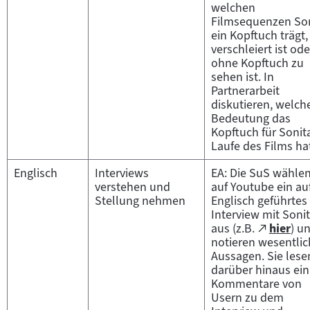
welchen
Filmsequenzen So
ein Kopftuch trägt,
verschleiert ist ode
ohne Kopftuch zu
sehen ist. In
Partnerarbeit
diskutieren, welch
Bedeutung das
Kopftuch für Sonit
Laufe des Films ha
Englisch
Interviews
EA: Die SuS wähle
verstehen und
auf Youtube ein au
Stellung nehmen
Englisch geführtes
Interview mit Soni
Zum
aus (z.B.
hier
) u
(öffnet
extern
notieren wesentli
im
Inhalt:
Aussagen. Sie lese
neuen
darüber hinaus ein
Tab)
Kommentare von
Usern zu dem