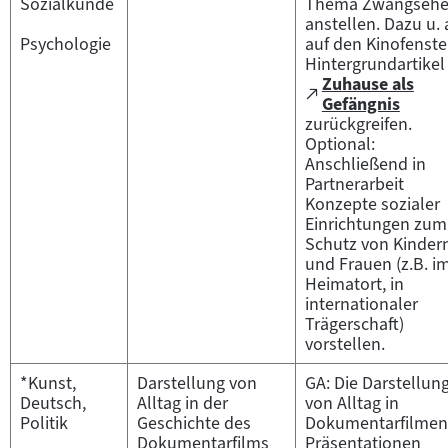
Sozialkunde
Thema Zwangseh
anstellen. Dazu u. 
Psychologie
auf den Kinofenste
Hintergrundartikel
Zuhause als
Zum
(öffnet
Gefängnis
externen
im
zurückgreifen.
Inhalt:
neuen
Optional:
Tab)
Anschließend in
Partnerarbeit
Konzepte sozialer
Einrichtungen zum
Schutz von Kinder
und Frauen (z.B. i
Heimatort, in
internationaler
Trägerschaft)
vorstellen.
*Kunst,
Darstellung von
GA: Die Darstellun
Deutsch,
Alltag in der
von Alltag in
Politik
Geschichte des
Dokumentarfilmen
Dokumentarfilms
Präsentationen