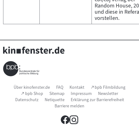
Random House, 20
und diese in Refer
vorstellen.
Seitenfußnavigation
(Link
Über kinofenster.de
FAQ
Kontakt
bpb Filmbildung
öffnet
(Link
bpb Shop
Sitemap
Impressum
Newsletter
im
öffnet
Datenschutz
Netiquette
Erklärung zur Barrierefreiheit
neuen
im
Fenster)
Barriere melden
neuen
Fenster)