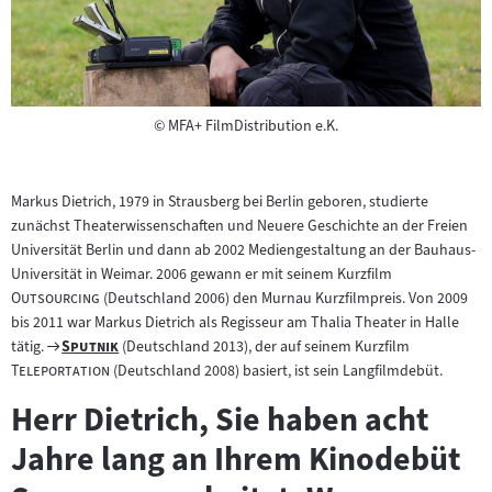
Copyright
©
MFA+ FilmDistribution e.K.
Markus Dietrich, 1979 in Strausberg bei Berlin geboren, studierte
zunächst Theaterwissenschaften und Neuere Geschichte an der Freien
Universität Berlin und dann ab 2002 Mediengestaltung an der Bauhaus-
"
Universität in Weimar. 2006 gewann er mit seinem Kurzfilm
"
Outsourcing
(Deutschland 2006) den Murnau Kurzfilmpreis. Von 2009
bis 2011 war Markus Dietrich als Regisseur am Thalia Theater in Halle
Zum
"
"
"
tätig.
Sputnik
(Deutschland 2013), der auf seinem Kurzfilm
Filmarchiv:
"
Teleportation
(Deutschland 2008) basiert, ist sein Langfilmdebüt.
Herr Dietrich, Sie haben acht
"
Jahre lang an Ihrem Kinodebüt