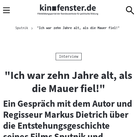
Sprungmarken
Direkt
Direkt
Navigation
zum
zur
Inhalt
Navigation
Brotkrümelnavigation
am
Aktuelle Se
Sputnik
"Ich war zehn Jahre alt, als die Mauer fiel!"
Seitenende
Kategorie:
Interview
"Ich war zehn Jahre alt, als
die Mauer fiel!"
Ein Gespräch mit dem Autor und
Regisseur Markus Dietrich über
die Entstehungsgeschichte
seines Films Sputnik und