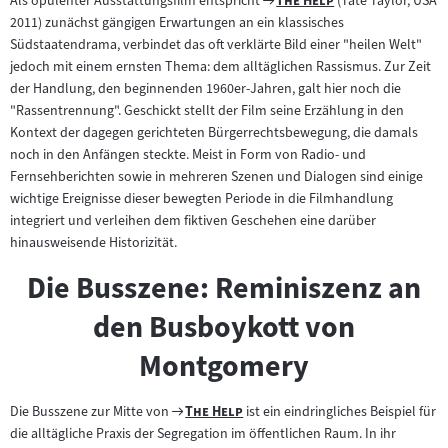
Als opulenter Ausstattungsfilm entspricht
The Help
(Tate Taylor, USA
Filmarchiv:
2011) zunächst gängigen Erwartungen an ein klassisches
Südstaatendrama, verbindet das oft verklärte Bild einer "heilen Welt"
jedoch mit einem ernsten Thema: dem alltäglichen Rassismus. Zur Zeit
der Handlung, den beginnenden 1960er-Jahren, galt hier noch die
"Rassentrennung". Geschickt stellt der Film seine Erzählung in den
Kontext der dagegen gerichteten Bürgerrechtsbewegung, die damals
noch in den Anfängen steckte. Meist in Form von Radio- und
Fernsehberichten sowie in mehreren Szenen und Dialogen sind einige
wichtige Ereignisse dieser bewegten Periode in die Filmhandlung
integriert und verleihen dem fiktiven Geschehen eine darüber
hinausweisende Historizität.
Die Busszene: Reminiszenz an
den Busboykott von
Montgomery
Zum
"
"
Die Busszene zur Mitte von
The Help
ist ein eindringliches Beispiel für
Filmarchiv:
die alltägliche Praxis der Segregation im öffentlichen Raum. In ihr