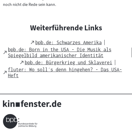
noch nicht die Rede sein kann.
Weiterführende Links
External
bpb.de: Schwarzes Amerika
Link
bpb.de: Born in the USA - Die Musik als
External
Spiegelbild amerikanischer Identität
Link
External
bpb.de: Bürgerkrieg und Sklaverei
Link
fluter: Wo soll´s denn hingehen? - Das USA-
External
Heft
Link