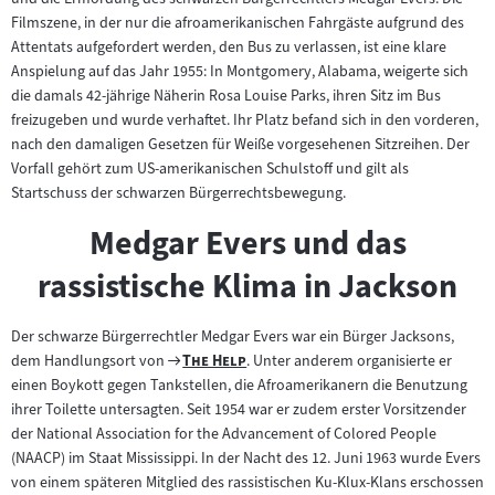
Filmszene, in der nur die afroamerikanischen Fahrgäste aufgrund des
Attentats aufgefordert werden, den Bus zu verlassen, ist eine klare
Anspielung auf das Jahr 1955: In Montgomery, Alabama, weigerte sich
die damals 42-jährige Näherin Rosa Louise Parks, ihren Sitz im Bus
freizugeben und wurde verhaftet. Ihr Platz befand sich in den vorderen,
nach den damaligen Gesetzen für Weiße vorgesehenen Sitzreihen. Der
Vorfall gehört zum US-amerikanischen Schulstoff und gilt als
Startschuss der schwarzen Bürgerrechtsbewegung.
Medgar Evers und das
rassistische Klima in Jackson
Der schwarze Bürgerrechtler Medgar Evers war ein Bürger Jacksons,
Zum
"
"
dem Handlungsort von
The Help
. Unter anderem organisierte er
Filmarchiv:
einen Boykott gegen Tankstellen, die Afroamerikanern die Benutzung
ihrer Toilette untersagten. Seit 1954 war er zudem erster Vorsitzender
der National Association for the Advancement of Colored People
(NAACP) im Staat Mississippi. In der Nacht des 12. Juni 1963 wurde Evers
von einem späteren Mitglied des rassistischen Ku-Klux-Klans erschossen