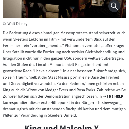
©
Walt Disney
Die Bedeutung dieses einmaligen Massenprotests stand seinerzeit, auch
wenn Skeeters Lektorin im Film – mit verwundertem Blick auf den
Fernseher – ein "vorübergehendes" Phänomen vermutet, außer Frage:
Über Satellit wurde die Forderung nach sozialer Gleichbehandlung und
Integration nicht nur in den ganzen USA, sondern weltweit übertragen.
Auf den Stufen des Lincoln Memorial hielt King seine berühmt
gewordene Rede "I have a dream": In einer besseren Zukunft möge sich,
so sein Traum, "selbst der Staat Mississippi" in eine Oase der Freiheit
und Gerechtigkeit verwandeln. Zu den Rednern/innen gehörten neben
King auch die Witwe von Medgar Evers und Rosa Parks. Zahlreiche weiße
Zum
"
"
Zuhörer hatten sich der Demonstration angeschlossen. In
The Help
Filmarchiv:
korrespondiert dieser erste Höhepunkt in der Bürgerrechtsbewegung
dramaturgisch mit der anstehenden Buchpublikation und dem mutigen
Willen zur Veränderung in Skeeters Umfeld.
King und Malcolm X –