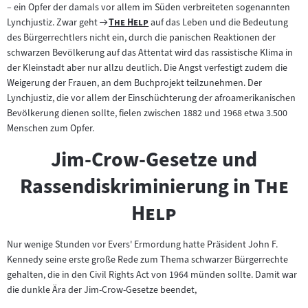
– ein Opfer der damals vor allem im Süden verbreiteten sogenannten
Zum
"
"
Lynchjustiz. Zwar geht
The Help
auf das Leben und die Bedeutung
Filmarchiv:
des Bürgerrechtlers nicht ein, durch die panischen Reaktionen der
schwarzen Bevölkerung auf das Attentat wird das rassistische Klima in
der Kleinstadt aber nur allzu deutlich. Die Angst verfestigt zudem die
Weigerung der Frauen, an dem Buchprojekt teilzunehmen. Der
Lynchjustiz, die vor allem der Einschüchterung der afroamerikanischen
Bevölkerung dienen sollte, fielen zwischen 1882 und 1968 etwa 3.500
Menschen zum Opfer.
Jim-Crow-Gesetze und
"
Rassendiskriminierung in
The
"
Help
Nur wenige Stunden vor Evers' Ermordung hatte Präsident John F.
Kennedy seine erste große Rede zum Thema schwarzer Bürgerrechte
gehalten, die in den Civil Rights Act von 1964 münden sollte. Damit war
die dunkle Ära der Jim-Crow-Gesetze beendet,