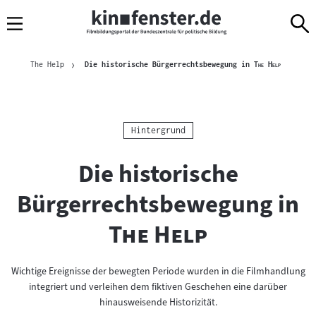
Sprungmarken
Direkt
Direkt
Navigation
zum
zur
Inhalt
Navigation
Brotkrümelnavigation
am
Aktuelle S
"
"
The Help
Die historische Bürgerrechtsbewegung in
The Help
Seitenende
Kategorie:
Hintergrund
Die historische
"
Bürgerrechtsbewegung in
"
The Help
Wichtige Ereignisse der bewegten Periode wurden in die Filmhandlung
integriert und verleihen dem fiktiven Geschehen eine darüber
hinausweisende Historizität.