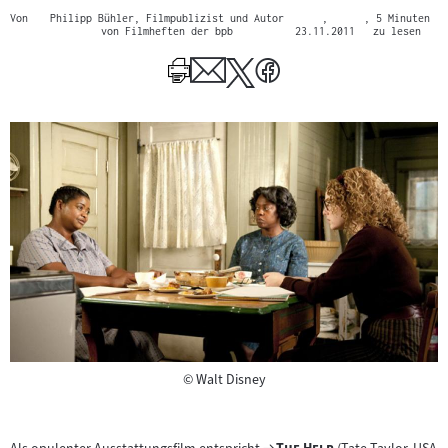
Von
Philipp Bühler, Filmpublizist und Autor
,
, 5 Minuten
von Filmheften der bpb
23.11.2011
zu lesen
Copyright
©
Walt Disney
Zum
"
"