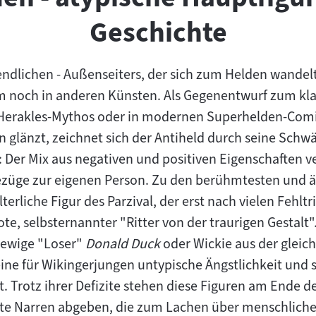
Geschichte
gendlichen - Außenseiters, der sich zum Helden wandelt
 noch in anderen Künsten. Als Gegenentwurf zum klas
 Herakles-Mythos oder in modernen Superhelden-Com
glänzt, zeichnet sich der Antiheld durch seine Schw
Der Mix aus negativen und positiven Eigenschaften ve
züge zur eigenen Person. Zu den berühmtesten und ä
terliche Figur des Parzival, der erst nach vielen Fehlt
te, selbsternannter "Ritter von der traurigen Gestalt".
r ewige "Loser"
Donald Duck
oder Wickie aus der glei
seine für Wikingerjungen untypische Ängstlichkeit und
. Trotz ihrer Defizite stehen diese Figuren am Ende d
werte Narren abgeben, die zum Lachen über menschlich