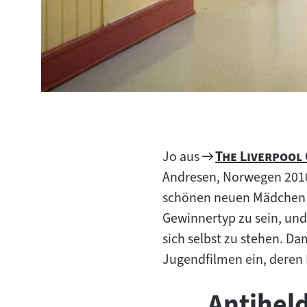
Zum
"
Jo aus
The Liverpool 
Filmarchiv:
Andresen, Norwegen 2010)
schönen neuen Mädchen in 
Gewinnertyp zu sein, und
sich selbst zu stehen. Dam
Jugendfilmen ein, deren 
Antiheld