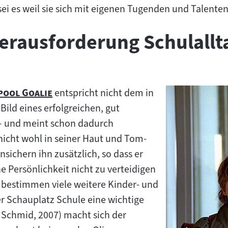
sei es weil sie sich mit eigenen Tugenden und Talente
erausforderung Schulallt
"
pool Goalie
entspricht nicht dem in
v:
ild eines erfolgreichen, gut
– und meint schon dadurch
h nicht wohl in seiner Haut und Tom-
sichern ihn zusätzlich, so dass er
ne Persönlichkeit nicht zu verteidigen
 bestimmen viele weitere Kinder- und
r Schauplatz Schule eine wichtige
s Schmid, 2007) macht sich der