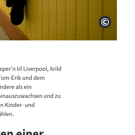
© drei-fr
Copyright
per'n til Liverpool, Arild
 Tom-Erik und dem
ndere als ein
t hinauszuwachsen und zu
on Kinder- und
ählen.
ren einer