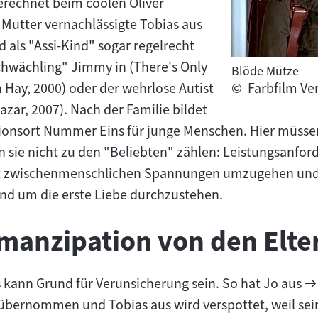
erechnet beim coolen Oliver
 Mutter vernachlässigte Tobias aus
d als "Assi-Kind" sogar regelrecht
hwächling" Jimmy in (There's Only
Blöde Mütze
Hay, 2000) oder der wehrlose Autist
©
Farbfilm Ver
azar, 2007). Nach der Familie bildet
tionsort Nummer Eins für junge Menschen. Hier müssen 
n sie nicht zu den "Beliebten" zählen: Leistungsanfo
t zwischenmenschlichen Spannungen umzugehen und of
d um die erste Liebe durchzustehen.
manzipation von den Elte
 kann Grund für Verunsicherung sein. So hat Jo aus
 übernommen und Tobias aus wird verspottet, weil se