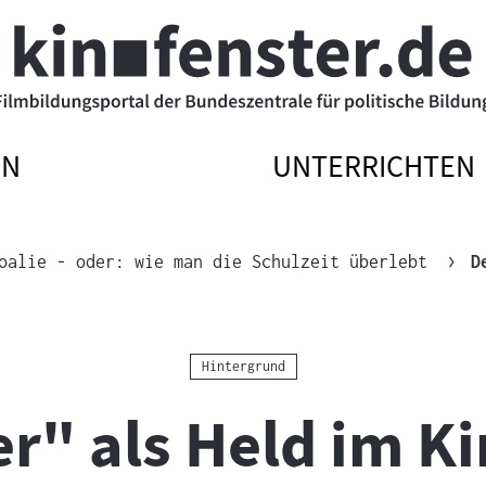
EN
UNTERRICHTEN
ATIONSMENÜ
ATIONSMENÜ
NAVIGATIONSM
NAVIGATIONSM
N
SSEN
ÖFFNEN
SCHLIESSEN
oalie - oder: wie man die Schulzeit überlebt
D
Kategorie:
Hintergrund
r" als Held im K