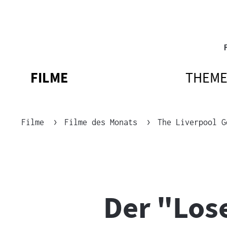
Sprungmarken
Direkt
Direkt
Navigation
zum
zur
Inhalt
Navigation
am
Seitenende
Bereichsnavigation
FILME
THEM
NAVIGATIONSMENÜ
NAVIGATIONSMENÜ
NAVIG
NAVIG
ÖFFNEN
SCHLIESSEN
ÖFFNE
SCHLIE
Brotkrümelnavigation
Filme
Filme des Monats
The Liverpool G
Der "Lose