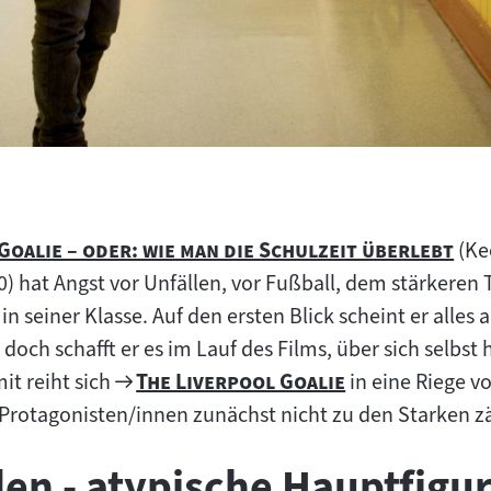
"
Goalie – oder: wie man die Schulzeit überlebt
(Kee
 hat Angst vor Unfällen, vor Fußball, dem stärkeren
seiner Klasse. Auf den ersten Blick scheint er alles a
 doch schafft er es im Lauf des Films, über sich selbs
Zum
"
"
it reiht sich
The Liverpool Goalie
in eine Riege v
Filmarchiv:
Protagonisten/innen zunächst nicht zu den Starken z
en - atypische Hauptfigu