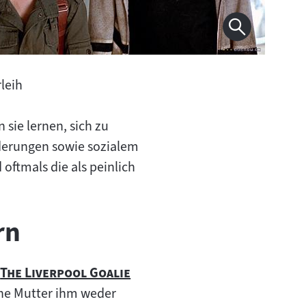
leih
sie lernen, sich zu
rderungen sowie sozialem
tmals die als peinlich
rn
Zum
"
"
The Liverpool Goalie
Filmarchiv:
ine Mutter ihm weder