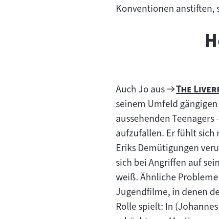
Konventionen anstiften, 
H
Zum
"
Auch Jo aus
The Liver
Filmarchi
seinem Umfeld gängigen B
aussehenden Teenagers 
aufzufallen. Er fühlt sic
Eriks Demütigungen verun
sich bei Angriffen auf sei
weiß. Ähnliche Probleme
Jugendfilme, in denen de
Rolle spielt: In (Johanne