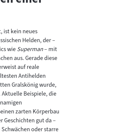
, ist kein neues
sischen Helden, der –
ics wie
Superman
– mit
ächen aus. Gerade diese
rweist auf reale
ltesten Antihelden
ritten Gralskönig wurde,
 Aktuelle Beispiele, die
chnamigen
 seinen zarten Körperbau
er Geschichten gut da –
e Schwächen oder starre