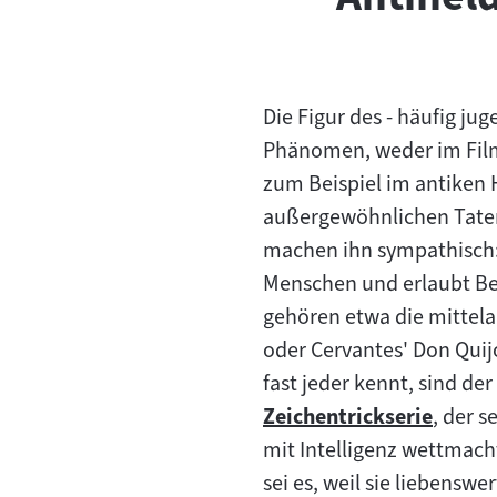
Die Figur des - häufig ju
Phänomen, weder im Film
zum Beispiel im antiken
außergewöhnlichen Taten 
machen ihn sympathisch: 
Menschen und erlaubt Be
gehören etwa die mittelal
oder Cervantes' Don Quijo
fast jeder kennt, sind de
Zeichentrickserie
, der 
Zum
mit Intelligenz wettmacht
Inhalt:
sei es, weil sie liebens