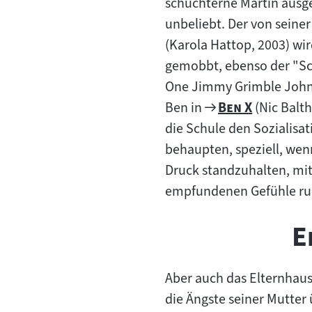
schüchterne Martin ausg
unbeliebt. Der von seiner
(Karola Hattop, 2003) wir
gemobbt, ebenso der "Sc
One Jimmy Grimble John 
Zum
"
"
Ben in
Ben X
(Nic Balth
Filmarchiv:
die Schule den Sozialisa
behaupten, speziell, wen
Druck standzuhalten, mi
empfundenen Gefühle run
E
Aber auch das Elternhaus
die Ängste seiner Mutter