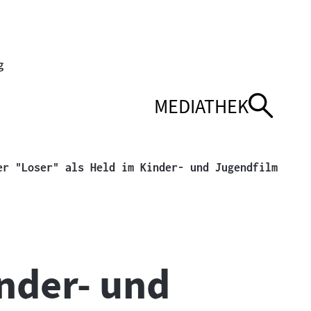
MEDIATHEK
ENÜ
ENÜ
NAVIGATIONSMEN
NAVIGATIONSMEN
ÖFFNEN
SCHLIESSEN
Aktuel
er "Loser" als Held im Kinder- und Jugendfilm
inder- und