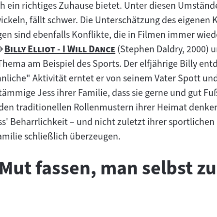
h ein richtiges Zuhause bietet. Unter diesen Umständ
ickeln, fällt schwer. Die Unterschätzung des eigenen 
en sind ebenfalls Konflikte, die in Filmen immer wied
Zum
"
"
Billy Elliot - I Will Dance
(Stephen Daldry, 2000) 
Filmarchiv:
hema am Beispiel des Sports. Der elfjährige Billy entd
nliche" Aktivität erntet er von seinem Vater Spott un
tämmige Jess ihrer Familie, dass sie gerne und gut Fu
n den traditionellen Rollenmustern ihrer Heimat denke
' Beharrlichkeit – und nicht zuletzt ihrer sportlichen
amilie schließlich überzeugen.
Mut fassen, man selbst zu