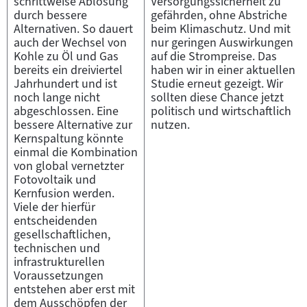
schrittweise Ablösung
Versorgungssicherheit zu
durch bessere
gefährden, ohne Abstriche
Alternativen. So dauert
beim Klimaschutz. Und mit
auch der Wechsel von
nur geringen Auswirkungen
Kohle zu Öl und Gas
auf die Strompreise. Das
bereits ein dreiviertel
haben wir in einer aktuellen
Jahrhundert und ist
Studie erneut gezeigt. Wir
noch lange nicht
sollten diese Chance jetzt
abgeschlossen. Eine
politisch und wirtschaftlich
bessere Alternative zur
nutzen.
Kernspaltung könnte
einmal die Kombination
von global vernetzter
Fotovoltaik und
Kernfusion werden.
Viele der hierfür
entscheidenden
gesellschaftlichen,
technischen und
infrastrukturellen
Voraussetzungen
entstehen aber erst mit
dem Ausschöpfen der