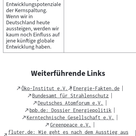
Entwicklungspotenziale
der Kernspaltung.
Wenn wir in
Deutschland heute
aussteigen, werden wir
kaum noch Einfluss auf
jene künftige globale
Entwicklung haben.
Weiterführende Links
External
External
Öko-Institut e.V.
Energie-Fakten.de
Link
Link
External
Bundesamt für Strahlenschutz
Link
External
Deutsches Atomforum e.V.
Link
External
bpb.de: Dossier Energiepolitik
Link
External
Kerntechnische Gesellschaft e.V.
Link
External
Greenpeace e.V.
Link
fluter.de: Wie geht es nach dem Ausstieg aus
External