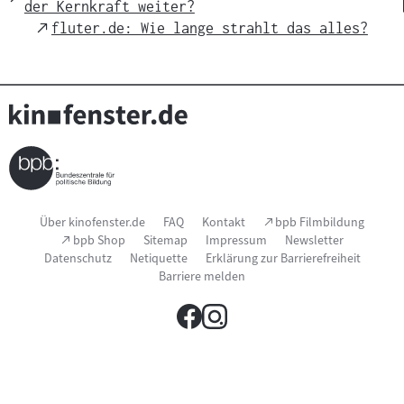
der Kernkraft weiter?
Link
External
fluter.de: Wie lange strahlt das alles?
Link
Seitenfußnavigation
(Link
Über kinofenster.de
FAQ
Kontakt
bpb Filmbildung
öffnet
(Link
bpb Shop
Sitemap
Impressum
Newsletter
im
öffnet
Datenschutz
Netiquette
Erklärung zur Barrierefreiheit
neuen
im
Fenster)
Barriere melden
neuen
Fenster)