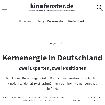
Sprungmarken
Direkt
Direkt
Navigation
zum
zur
Inhalt
Navigation
Brotkrümelnavigation
am
Aktuelle Seite
Unter Kontrolle
Kernenergie in Deutschland
Seitenende
Kategorie:
Hintergrund
Kernenergie in Deutschland
Zwei Experten, zwei Positionen
Das Thema Kernenergie wird in Deutschland kontrovers debattiert.
kinofenster.de hat zwei Fachmänner nach ihren Meinungen dazu
befragt.
Von
Kim Bode, Journalistin mit Schwerpunkt
,
, 1 Minuten
Wirtschaft und Politik
27.04.2011
zu lesen