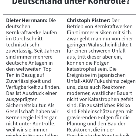
Deutschland unter Kontrolle?
Dieter Herrmann:
Die
Christoph Pistner:
Der
deutschen
Betrieb von Kernkraftwerken
Kernkraftwerke laufen
führt immer Risiken mit sich.
im Durchschnitt
Zwar geht man nur von einer
technisch sehr
geringen Wahrscheinlichkeit
zuverlässig. Seit Jahren
für einen schweren Unfall
sind immer mehrere
aus, tritt dieser aber ein,
deutsche Anlagen in
können die Folgen
den weltweiten Top
katastrophal sein. Die
Ten in Bezug auf
Ereignisse im japanischen
Zuverlässigkeit und
Unfall-AKW Fukushima zeigen
Verfügbarkeit zu finden.
uns, dass auch Reaktoren
Das ist Ausdruck einer
moderner, westlicher Bauart
ausgeprägten
nicht vor Katastrophen gefeit
Sicherheitskultur. Als
sind. Ein zusätzliches Risiko
Gesellschaft haben wir
sind Fehleinschätzungen mit
Kernenergie leider gar
gravierenden Folgen für die
nicht unter Kontrolle,
Planung und den Bau der
weil wir sie immer
Reaktoren, die in der
wieder in Frage stellen.
Geschichte der Kerntechnik