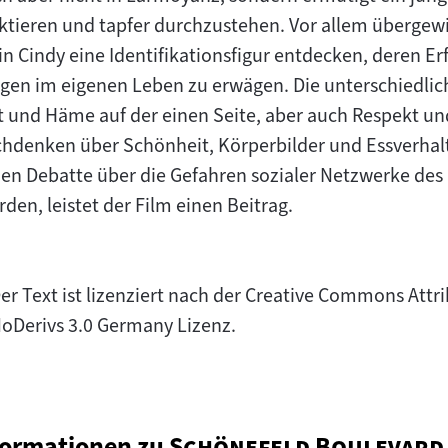
ektieren und tapfer durchzustehen. Vor allem überge
n Cindy eine Identifikationsfigur entdecken, deren Er
gen im eigenen Leben zu erwägen. Die unterschiedlic
tt und Häme auf der einen Seite, aber auch Respekt 
hdenken über Schönheit, Körperbilder und Essverhalt
hen Debatte über die Gefahren sozialer Netzwerke des 
en, leistet der Film einen Beitrag.
er Text ist lizenziert nach der Creative Commons At
oDerivs 3.0 Germany Lizenz.
"
formationen zu
Schönefeld Boulevard