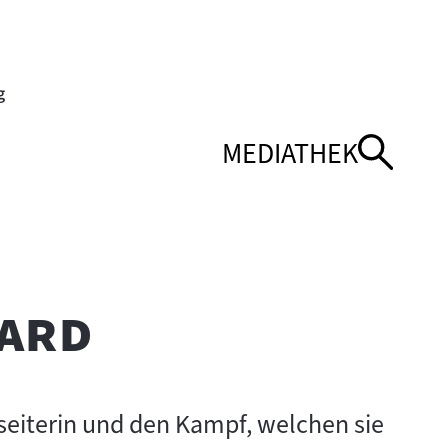
MEDIATHEK
NÜ
NÜ
NAVIGATIONSMEN
NAVIGATIONSMEN
ÖFFNEN
SCHLIESSEN
"
ard
eiterin und den Kampf, welchen sie