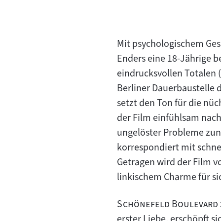
Mit psychologischem Gesp
Enders eine 18-Jährige be
eindrucksvollen Totalen 
Berliner Dauerbaustelle 
setzt den Ton für die nüc
der Film einfühlsam nach,
ungelöster Probleme zun
korrespondiert mit schne
Getragen wird der Film v
linkischem Charme für s
"
Schönefeld Boulevard
erster Liebe, erschöpft s