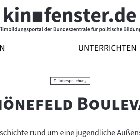
N
UNTERRICHTEN
ATIONSMENÜ
ATIONSMENÜ
NAVIGATIONSME
NAVIGATIONSME
N
SSEN
ÖFFNEN
SCHLIESSEN
Kategorie:
Filmbesprechung
hönefeld Boulev
chichte rund um eine jugendliche Außens