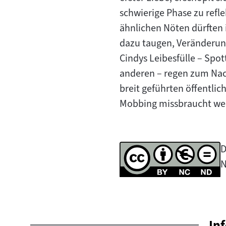
schwierige Phase zu refl
ähnlichen Nöten dürften i
dazu taugen, Veränderun
Cindys Leibesfülle – Spo
anderen – regen zum Nac
breit geführten öffentlic
Mobbing missbraucht werd
D
N
In