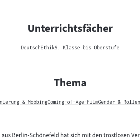
Unterrichtsfächer
Deutsch
Ethik
9. Klasse bis Oberstufe
Thema
nierung & Mobbing
Coming-of-Age-Film
Gender & Rolle
 aus Berlin-Schönefeld hat sich mit den trostlosen Ve