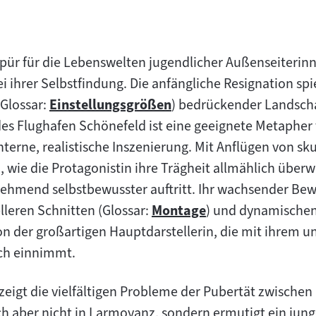
ür für die Lebenswelten jugendlicher Außenseiterinne
i ihrer Selbstfindung. Die anfängliche Resignation spie
(Glossar:
Einstellungsgrößen
) bedrückender Landscha
Zum
des Flughafen Schönefeld ist eine geeignete Metapher 
Inhalt:
hterne, realistische Inszenierung. Mit Anflügen von s
 wie die Protagonistin ihre Trägheit allmählich überw
ehmend selbstbewusster auftritt. Ihr wachsender B
lleren Schnitten (Glossar:
Montage
) und dynamische
Zum
on der großartigen Hauptdarstellerin, die mit ihrem u
Inhalt:
ich einnimmt.
"
zeigt die vielfältigen Probleme der Pubertät zwischen
ich aber nicht in Larmoyanz, sondern ermutigt ein jun