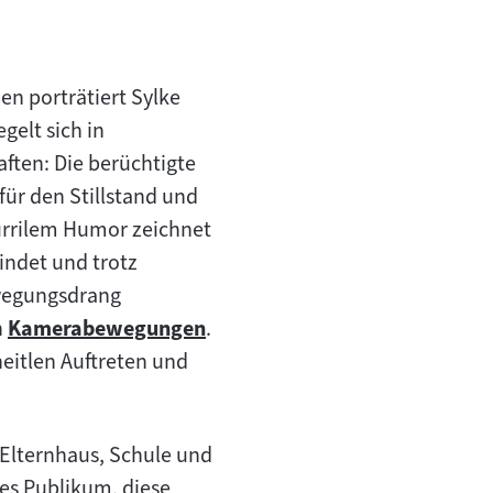
n porträtiert Sylke
gelt sich in
ften: Die berüchtigte
für den Stillstand und
kurrilem Humor zeichnet
indet und trotz
ewegungsdrang
n
Kamerabewegungen
.
Zum
neitlen Auftreten und
Inhalt:
 Elternhaus, Schule und
ges Publikum, diese