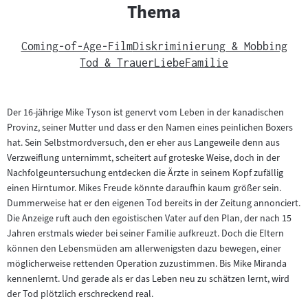
Thema
Coming-of-Age-Film
Diskriminierung & Mobbing
Tod & Trauer
Liebe
Familie
Der 16-jährige Mike Tyson ist genervt vom Leben in der kanadischen
Provinz, seiner Mutter und dass er den Namen eines peinlichen Boxers
hat. Sein Selbstmordversuch, den er eher aus Langeweile denn aus
Verzweiflung unternimmt, scheitert auf groteske Weise, doch in der
Nachfolgeuntersuchung entdecken die Ärzte in seinem Kopf zufällig
einen Hirntumor. Mikes Freude könnte daraufhin kaum größer sein.
Dummerweise hat er den eigenen Tod bereits in der Zeitung annonciert.
Die Anzeige ruft auch den egoistischen Vater auf den Plan, der nach 15
Jahren erstmals wieder bei seiner Familie aufkreuzt. Doch die Eltern
können den Lebensmüden am allerwenigsten dazu bewegen, einer
möglicherweise rettenden Operation zuzustimmen. Bis Mike Miranda
kennenlernt. Und gerade als er das Leben neu zu schätzen lernt, wird
der Tod plötzlich erschreckend real.