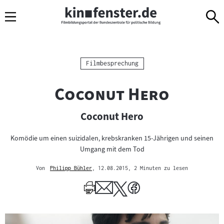
Sprungmarken
Direkt
Direkt
Navigation
zum
zur
Inhalt
Navigation
am
Seitenende
Kategorie:
Filmbesprechung
"
"
Coconut Hero
Coconut Hero
Komödie um einen suizidalen, krebskranken 15-Jährigen und seinen
Umgang mit dem Tod
Von
Philipp Bühler
, 12.08.2015
, 2 Minuten zu lesen
Mehr
zum
Author