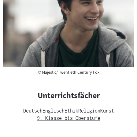
Copyright
©
Majestic/Twentieth Century Fox
Unterrichtsfächer
Deutsch
Englisch
Ethik
Religion
Kunst
9. Klasse bis Oberstufe