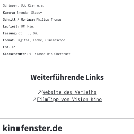
Schipper, Udo Kier u.a.
Kamera:
Brendan Steacy
Schnitt / Montage:
Philipp Thomas
Laufzeit:
101 Min.
Fassung:
dt. F., OmU
Format:
Digital, Farbe, Cinemascope
FSK:
12
Klassenstufen:
9. Klasse bis Oberstufe
Weiterführende Links
External
Website des Verleihs
Link
External
FilmTipp von Vision Kino
Link