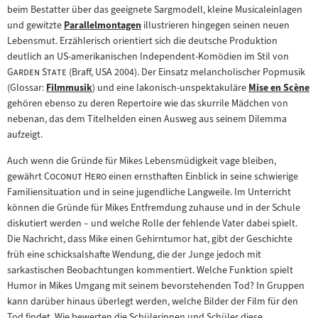
Zum
beim Bestatter über das geeignete Sargmodell, kleine Musicaleinlagen
Inhalt:
und gewitzte
Parallelmontagen
illustrieren hingegen seinen neuen
Zum
Lebensmut. Erzählerisch orientiert sich die deutsche Produktion
Inhalt:
"
deutlich an US-amerikanischen Independent-Komödien im Stil von
"
Garden State
(Braff, USA 2004). Der Einsatz melancholischer Popmusik
(Glossar:
Filmmusik
) und eine lakonisch-unspektakuläre
Mise en Scène
Zum
Zum
gehören ebenso zu deren Repertoire wie das skurrile Mädchen von
Inhalt:
Inhalt:
nebenan, das dem Titelhelden einen Ausweg aus seinem Dilemma
aufzeigt.
Auch wenn die Gründe für Mikes Lebensmüdigkeit vage bleiben,
"
"
gewährt
Coconut Hero
einen ernsthaften Einblick in seine schwierige
Familiensituation und in seine jugendliche Langweile. Im Unterricht
können die Gründe für Mikes Entfremdung zuhause und in der Schule
diskutiert werden – und welche Rolle der fehlende Vater dabei spielt.
Die Nachricht, dass Mike einen Gehirntumor hat, gibt der Geschichte
früh eine schicksalshafte Wendung, die der Junge jedoch mit
sarkastischen Beobachtungen kommentiert. Welche Funktion spielt
Humor in Mikes Umgang mit seinem bevorstehenden Tod? In Gruppen
kann darüber hinaus überlegt werden, welche Bilder der Film für den
Tod findet. Wie bewerten die Schülerinnen und Schüler diese