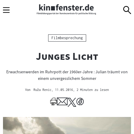
Sprungmarken
Direkt
Direkt
Navigation
zum
zur
Inhalt
Navigation
am
Seitenende
Kategorie:
Filmbesprechung
"
"
Junges Licht
Erwachsenwerden im Ruhrpott der 1960er-Jahre : Julian träumt von
einem unvergesslichem Sommer
Von
Ruža Renic
, 11.05.2016
, 2 Minuten zu lesen