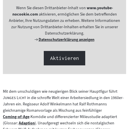
Wenn Sie diesen Drittanbieter-Inhalt von
www.youtube-
nocookie.com
aktivieren, ermöglichen Sie dem betreffenden
Anbieter, Ihre Nutzungsdaten zu erheben. Weitere Informationen
zur Nutzung von Drittanbieter-Inhalten erhalten Sie in unserer
Datenschutzerklärung.
Externer
Datenschutzerklärung anzeigen
Link:
Aktivieren
"
Mit dem unschuldigen wie neugierigen Blick seiner Hauptfigur führt
"
Junges Licht
in die schroffe Welt einer Arbeitersiedlung in den 1960er-
Jahren ein. Regisseur Adolf Winkelmann hat Ralf Rothmanns
gleichnamige Romanvorlage als Mischung aus feinfühliger
Coming-of-Age
-Komödie und differenzierter Milieustudie adaptiert
Zum
(Glossar:
Adaption
). Unaufgeregt wechseln sich die nostalgischen
Inhalt:
Zum