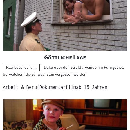
"
"
Göttliche Lage
Doku über den Strukturwandel im Ruhrgebiet,
Kategorie:
Filmbesprechung
bei welchem die Schwächsten vergessen werden
Arbeit & Beruf
Dokumentarfilm
ab 15 Jahren