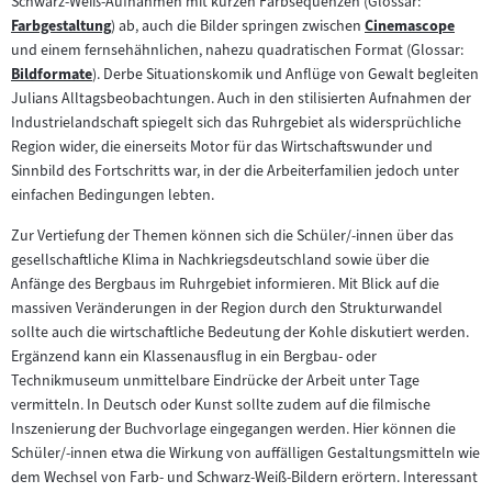
Schwarz-Weiß-Aufnahmen mit kurzen Farbsequenzen (Glossar:
Inhalt:
Farbgestaltung
) ab, auch die Bilder springen zwischen
Cinemascope
Zum
Zum
und einem fernsehähnlichen, nahezu quadratischen Format (Glossar:
Inhalt:
Inhalt:
Bildformate
). Derbe Situationskomik und Anflüge von Gewalt begleiten
Zum
Julians Alltagsbeobachtungen. Auch in den stilisierten Aufnahmen der
Inhalt:
Industrielandschaft spiegelt sich das Ruhrgebiet als widersprüchliche
Region wider, die einerseits Motor für das Wirtschaftswunder und
Sinnbild des Fortschritts war, in der die Arbeiterfamilien jedoch unter
einfachen Bedingungen lebten.
Zur Vertiefung der Themen können sich die Schüler/-innen über das
gesellschaftliche Klima in Nachkriegsdeutschland sowie über die
Anfänge des Bergbaus im Ruhrgebiet informieren. Mit Blick auf die
massiven Veränderungen in der Region durch den Strukturwandel
sollte auch die wirtschaftliche Bedeutung der Kohle diskutiert werden.
Ergänzend kann ein Klassenausflug in ein Bergbau- oder
Technikmuseum unmittelbare Eindrücke der Arbeit unter Tage
vermitteln. In Deutsch oder Kunst sollte zudem auf die filmische
Inszenierung der Buchvorlage eingegangen werden. Hier können die
Schüler/-innen etwa die Wirkung von auffälligen Gestaltungsmitteln wie
dem Wechsel von Farb- und Schwarz-Weiß-Bildern erörtern. Interessant