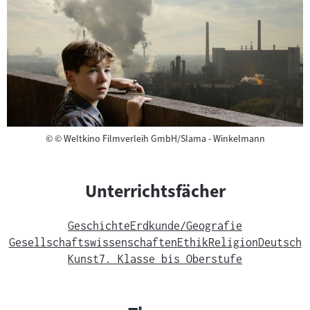
Copyright
©
© Weltkino Filmverleih GmbH/Slama - Winkelmann
Unterrichtsfächer
Geschichte
Erdkunde/Geografie
Gesellschaftswissenschaften
Ethik
Religion
Deutsch
Kunst
7. Klasse bis Oberstufe