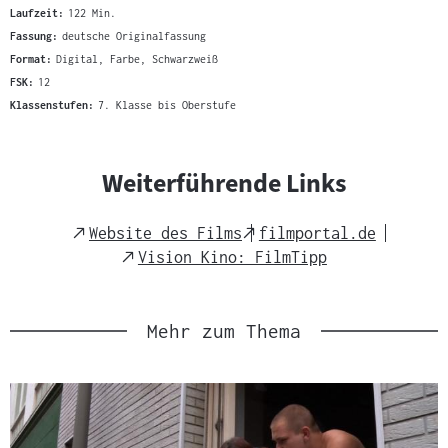
Laufzeit:
122 Min.
Fassung:
deutsche Originalfassung
Format:
Digital, Farbe, Schwarzweiß
FSK:
12
Klassenstufen:
7. Klasse bis Oberstufe
Weiterführende Links
External
External
Website des Films
filmportal.de
Link
Link
External
Vision Kino: FilmTipp
Link
Mehr zum Thema