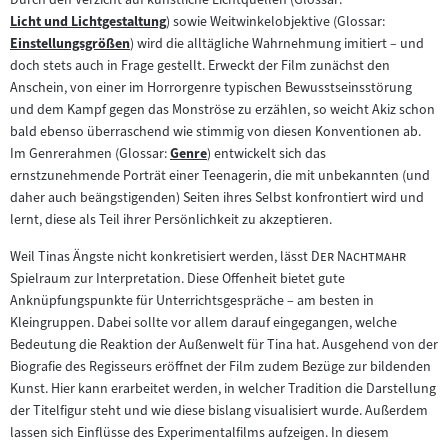
Licht und Lichtgestaltung
) sowie Weitwinkelobjektive (Glossar:
Zum
Einstellungsgrößen
) wird die alltägliche Wahrnehmung imitiert – und
Inhalt:
Zum
doch stets auch in Frage gestellt. Erweckt der Film zunächst den
Inhalt:
Anschein, von einer im Horrorgenre typischen Bewusstseinsstörung
und dem Kampf gegen das Monströse zu erzählen, so weicht Akiz schon
bald ebenso überraschend wie stimmig von diesen Konventionen ab.
Im Genrerahmen (Glossar:
Genre
) entwickelt sich das
Zum
ernstzunehmende Porträt einer Teenagerin, die mit unbekannten (und
Inhalt:
daher auch beängstigenden) Seiten ihres Selbst konfrontiert wird und
lernt, diese als Teil ihrer Persönlichkeit zu akzeptieren.
"
"
Weil Tinas Ängste nicht konkretisiert werden, lässt
Der Nachtmahr
Spielraum zur Interpretation. Diese Offenheit bietet gute
Anknüpfungspunkte für Unterrichtsgespräche – am besten in
Kleingruppen. Dabei sollte vor allem darauf eingegangen, welche
Bedeutung die Reaktion der Außenwelt für Tina hat. Ausgehend von der
Biografie des Regisseurs eröffnet der Film zudem Bezüge zur bildenden
Kunst. Hier kann erarbeitet werden, in welcher Tradition die Darstellung
der Titelfigur steht und wie diese bislang visualisiert wurde. Außerdem
lassen sich Einflüsse des Experimentalfilms aufzeigen. In diesem