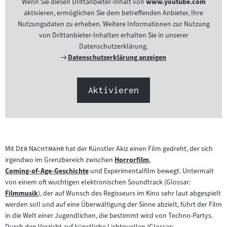
Wenn Sie diesen Drittanbieter-Inhalt von
www.youtube.com
aktivieren, ermöglichen Sie dem betreffenden Anbieter, Ihre
Nutzungsdaten zu erheben. Weitere Informationen zur Nutzung
von Drittanbieter-Inhalten erhalten Sie in unserer
Datenschutzerklärung.
Externer
Datenschutzerklärung anzeigen
Link:
Aktivieren
"
"
Mit
Der Nachtmahr
hat der Künstler Akiz einen Film gedreht, der sich
irgendwo im Grenzbereich zwischen
Horrorfilm
,
Zum
Coming-of-Age-Geschichte
und Experimentalfilm bewegt. Untermalt
Zum
Inhalt:
von einem oft wuchtigen elektronischen Soundtrack (Glossar:
Inhalt:
Filmmusik
), der auf Wunsch des Regisseurs im Kino sehr laut abgespielt
Zum
werden soll und auf eine Überwältigung der Sinne abzielt, führt der Film
Inhalt:
in die Welt einer Jugendlichen, die bestimmt wird von Techno-Partys.
Durch den Verzicht auf künstliche Lichtquellen (Glossar: