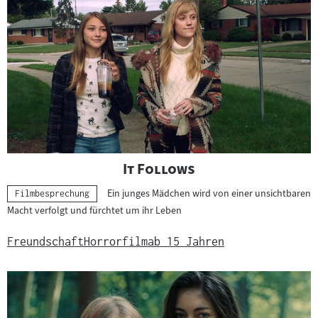
"
"
It Follows
Ein junges Mädchen wird von einer unsichtbaren
Kategorie:
Filmbesprechung
Macht verfolgt und fürchtet um ihr Leben
Freundschaft
Horrorfilm
ab 15 Jahren