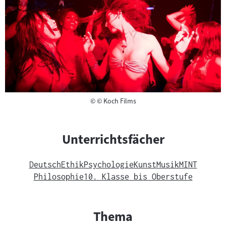
Copyright
©
© Koch Films
Unterrichtsfächer
Deutsch
Ethik
Psychologie
Kunst
Musik
MINT
Philosophie
10. Klasse bis Oberstufe
Thema