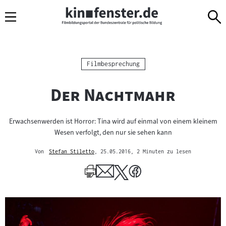
Sprungmarken
Direkt
Direkt
Navigation
zum
zur
Inhalt
Navigation
am
Seitenende
Kategorie:
Filmbesprechung
"
"
Der Nachtmahr
Erwachsenwerden ist Horror: Tina wird auf einmal von einem kleinem
Wesen verfolgt, den nur sie sehen kann
Von
Stefan Stiletto
, 25.05.2016
, 2 Minuten zu lesen
Mehr
zum
Author