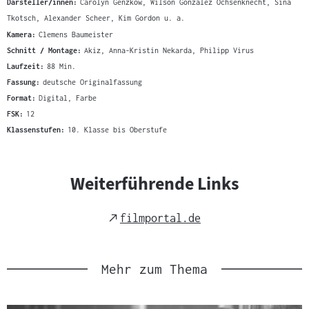
Darsteller/innen:
Carolyn Genzkow, Wilson Gonzalez Ochsenknecht, Sina
Tkotsch, Alexander Scheer, Kim Gordon u. a.
Kamera:
Clemens Baumeister
Schnitt / Montage:
Akiz, Anna-Kristin Nekarda, Philipp Virus
Laufzeit:
88 Min.
Fassung:
deutsche Originalfassung
Format:
Digital, Farbe
FSK:
12
Klassenstufen:
10. Klasse bis Oberstufe
Weiterführende Links
External
filmportal.de
Link
Mehr zum Thema