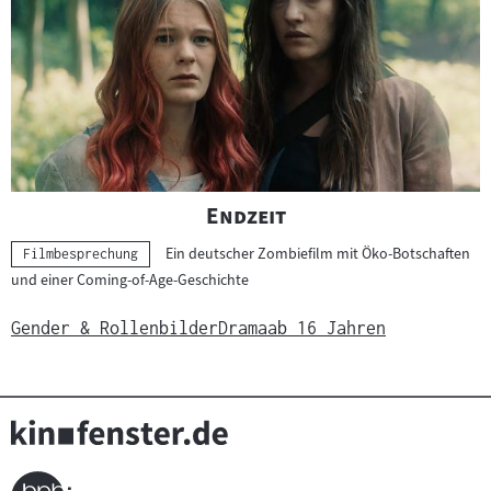
"
"
Endzeit
Ein deutscher Zombiefilm mit Öko-Botschaften
Kategorie:
Filmbesprechung
und einer Coming-of-Age-Geschichte
Gender & Rollenbilder
Drama
ab 16 Jahren