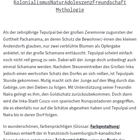
Kolonialismus
Natur
Adoleszenz
Freundschaft
Mythologie
Als der zehnjährige Tepulpaï bei der großen Zeremonie zugunsten der
Gottheit Pachamama, an deren Schutz die Bewohner/-innen des kleinen
Andendorfs glauben, nur zwei verblühte Blumen als Opfergabe
anbietet, ist der große Schamane enttäuscht. Tepulpaï scheint einfach
noch nicht reif genug zu sein. Dabei will der Junge doch unbedingt auch
einmal Schamane werden. Nachdem Steuereintreiber des Großen Inka
jedoch einen wertvollen Schatz des Dorfes an sich reißen, ist Tepulpaïs
Stunde gekommen. Mutig macht sich der Junge auf den Weg durch das
Gebirge, um den Dieben zu folgen. Mit Unterstützung seiner Freundin
Naïra gelingt es ihm, den Goldschatz zurückzubekommen. Doch dann
wird die Inka-Stadt Cusco von spanischen Konquistadoren angegriffen,
die es ebenfalls nur auf die Schätze abgesehen haben und Tepulpaï und
Naïra bis in deren Dorf folgen.
In wunderschönen, farbenprächtigen (Glossar:
Farbgestaltung
)
Zum
Tableaus entwirft der in französisch-luxemburgisch-kanadischer
Inhalt: