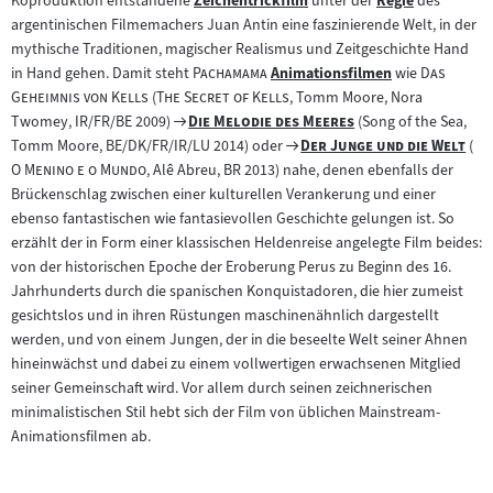
Koproduktion entstandene
Zeichentrickfilm
unter der
Regie
des
Zum
Zum
argentinischen Filmemachers Juan Antin eine faszinierende Welt, in der
Inhalt:
Inhalt:
mythische Traditionen, magischer Realismus und Zeitgeschichte Hand
"
"
"
in Hand gehen. Damit steht
Pachamama
Animationsfilmen
wie
Das
Zum
"
"
"
Geheimnis von Kells
(
The Secret of Kells
, Tomm Moore, Nora
Inhalt:
Zum
"
"
Twomey, IR/FR/BE 2009)
Die Melodie des Meeres
(Song of the Sea,
Filmarchiv:
Zum
"
"
"
Tomm Moore, BE/DK/FR/IR/LU 2014) oder
Der Junge und die Welt
(
"
Filmarchiv:
O Menino e o Mundo
, Alê Abreu, BR 2013) nahe, denen ebenfalls der
Brückenschlag zwischen einer kulturellen Verankerung und einer
ebenso fantastischen wie fantasievollen Geschichte gelungen ist. So
erzählt der in Form einer klassischen Heldenreise angelegte Film beides:
von der historischen Epoche der Eroberung Perus zu Beginn des 16.
Jahrhunderts durch die spanischen Konquistadoren, die hier zumeist
gesichtslos und in ihren Rüstungen maschinenähnlich dargestellt
werden, und von einem Jungen, der in die beseelte Welt seiner Ahnen
hineinwächst und dabei zu einem vollwertigen erwachsenen Mitglied
seiner Gemeinschaft wird. Vor allem durch seinen zeichnerischen
minimalistischen Stil hebt sich der Film von üblichen Mainstream-
Animationsfilmen ab.