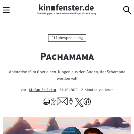
Sprungmarken
Direkt
Direkt
Navigation
zum
zur
Inhalt
Navigation
am
Seitenende
Kategorie:
Filmbesprechung
"
"
Pachamama
Animationsfilm über einen Jungen aus den Anden, der Schamane
werden will
Von
Stefan Stiletto
, 03.09.2019
, 2 Minuten zu lesen
Mehr
zum
Author