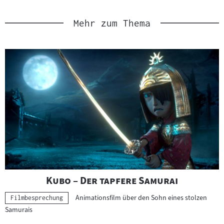
m
a
Mehr zum Thema
t
e
r
i
a
l
:
"
"
Kubo – Der tapfere Samurai
Animationsfilm über den Sohn eines stolzen
Kategorie:
Filmbesprechung
Samurais