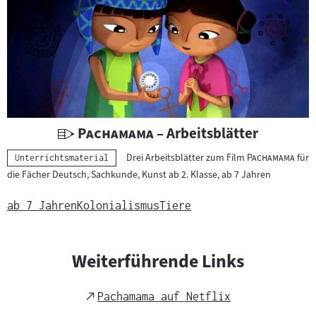
U
"
"
Pachamama
– Arbeitsblätter
n
"
"
Drei Arbeitsblätter zum Film
Pachamama
für
Kategorie:
Unterrichtsmaterial
t
die Fächer Deutsch, Sachkunde, Kunst ab 2. Klasse, ab 7 Jahren
e
r
ab 7 Jahren
Kolonialismus
Tiere
r
i
c
Weiterführende Links
h
t
External
Pachamama auf Netflix
s
Link