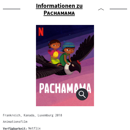
Informationen zu
"
"
Pachamama
Frankreich, Kanada, Luxemburg 2018
Animationsfilm
Verfügbarkeit:
Netflix