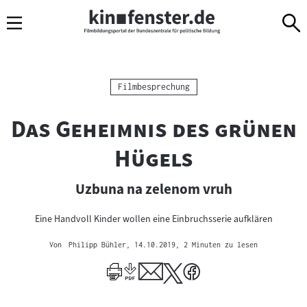
Sprungmarken
Direkt
Direkt
Navigation
zum
zur
Inhalt
Navigation
am
Seitenende
Kategorie:
Filmbesprechung
"
Das Geheimnis des grünen
"
Hügels
Uzbuna na zelenom vruh
Eine Handvoll Kinder wollen eine Einbruchsserie aufklären
Von
Philipp Bühler
, 14.10.2019
, 2 Minuten zu lesen