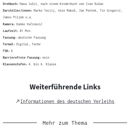
Drehbuch:
Hana Jušić, nach einem Kinderbuch von Ivan Kušan
Darsteller/innen:
Marko Tocilj, Alex Rakoš, Jan Pentek, Tin Gregorić,
Jakov Piljek u.a.
Kamera:
Danko Vučinović
Laufzeit:
81 Min.
Fassung:
deutsche Fassung
Format:
Digital, Farbe
FSK:
6
Barrierefreie Fassung:
nein
Klassenstufen:
4. bis 6. Klasse
Weiterführende Links
External
Informationen des deutschen Verleihs
Link
Mehr zum Thema