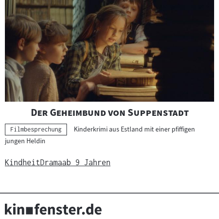
"
"
Der Geheimbund von Suppenstadt
Kinderkrimi aus Estland mit einer pfiffigen
Kategorie:
Filmbesprechung
jungen Heldin
Kindheit
Drama
ab 9 Jahren