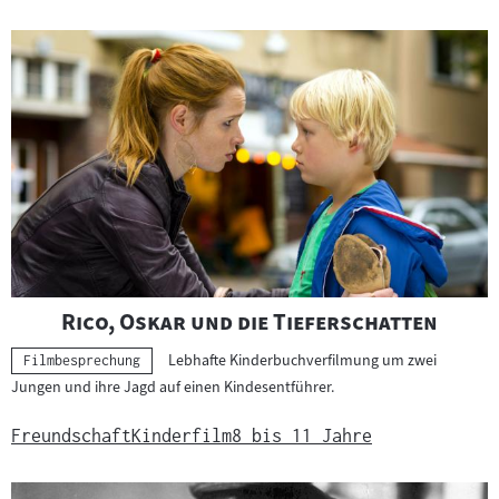
"
"
Rico, Oskar und die Tieferschatten
Lebhafte Kinderbuchverfilmung um zwei
Kategorie:
Filmbesprechung
Jungen und ihre Jagd auf einen Kindesentführer.
Freundschaft
Kinderfilm
8 bis 11 Jahre