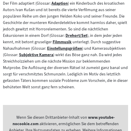
Der Film adaptiert (Glossar:
Adaption
) ein Kinderbuch des kroatischen
Zum
Autors Ivan Kušan und ist bereits die vierte Verfilmung aus seiner
Inhalt:
populären Reihe um den jungen Helden Koko und seiner Freunde. Die
Geschichte der munteren Kinderdetektive kommt harmlos daher, spielt
jedoch gewitzt mit Horrorelementen. So sind die nächtlichen
Exkursionen in einem Dorf (Glossar:
Drehort/Set
), in dem jeder jeden
Zum
kennt, mit betont gruseliger
Filmmusik
unterlegt. Durch suggestive
Zum
Inhalt:
Nahaufnahmen (Glossar:
Einstellungsgrößen
) und Kamerasubjektiven
Zum
Inhalt:
(Glossar:
Subjektive Kamera
) wirkt das Böse ganz nah. Da wird jedes
Zum
Inhalt:
Streichholzziehen um die nächste Mission zur beklemmenden
Inhalt:
Mutprobe. Die Auflösung der diversen Rätsel ist zumeist ganz banal und
sorgt für verschmitztes Schmunzeln. Lediglich im Motiv des letztlich
gefassten Täters kommen soziale Probleme zum Vorschein, die in dieser
behüteten Welt sonst ganz fern scheinen.
Wenn Sie diesen Drittanbieter-Inhalt von
www.youtube-
nocookie.com
aktivieren, ermöglichen Sie dem betreffenden
Anbieter, Ihre Nutzungsdaten zu erheben. Weitere Informationen