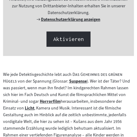
zur Nutzung von Drittanbieter-Inhalten erhalten Sie in unserer
Datenschutzerklärung.
Externer
Datenschutzerklärung anzeigen
Link:
Aktivieren
"
Wie jede Detektivgeschichte lebt auch
Das Geheimnis des grünen
"
Hügels
von der Spannung (Glossar:
Suspense
). Wer ist der Täter? Und
Zum
was passiert, wenn man ihn findet? Im kindgerechten Rahmen lassen
Inhalt:
sich hier im Fach Deutsch und Kunst die filmsprachlichen Mittel von
Kriminal- und sogar
Horrorfilm
herausarbeiten, insbesondere der
Zum
Einsatz von
Licht
, Kamera und Musik. Interessant ist die filmische
Zum
Inhalt:
Gestaltung auch im Hinblick auf die zeitlich unbestimmte, jedenfalls
Inhalt:
vordigitale Welt, die hier zu sehen ist – Kušans aus dem Jahr 1956
stammende Erzählung wurde lediglich behutsam aktualisiert. Im
Rahmen einer vertiefenden Figurenanalyse – alle Kinder werden in