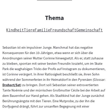
Thema
Kindheit
Tiere
Familie
Freundschaft
Gemeinschaft
Sebastian ist ein impulsiver Junge. Manchmal hat das negative
Konsequenzen für den 10-Jährigen, etwa wenn er sich über die
Anordnungen seiner Mutter Corinne hinwegsetzt. Als er, statt zuhause
zu bleiben, spontan mit seiner besten Freundin loszieht, um im Skate
Park die waghalsigen Tricks der Profis auf Instagram zu dokumentieren,
ist Corinne verärgert. In ihrer Ratlosigkeit beschließt sie, ihren Sohn
während der Sommerferien in ihr Heimatdorf in den Pyrenäen (Glossar:
Drehort/Set
) zu bringen. Dort soll Sebastian seiner extrovertierten
Zum
Tante Noémie und der mürrischen Großmutter Cécile bei der Arbeit auf
Inhalt:
dem Bauernhof zur Hand gehen. Als Stadtkind hat der Junge zunächst
Berührungsängste mit den Tieren. Eine Mutprobe, zu der ihn die
Dorfjugend drängt, führt zur unsanften Begegnung mit einer