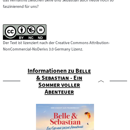
das Verhältnis zwischen Belle und Sebastian auch heute noch so
faszinierend für uns?
Der Text ist lizenziert nach der Creative Commons Attribution-
NonCommercial-NoDerivs 3.0 Germany Lizenz.
"
Informationen zu
Belle
& Sebastian - Ein
Sommer voller
"
Abenteuer