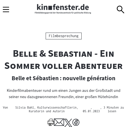
Sprungmarken
Direkt
Direkt
Navigation
zum
zur
Inhalt
Navigation
am
Seitenende
Kategorie:
Filmbesprechung
"
Belle & Sebastian - Ein
Sommer voller Abenteuer
Belle et Sébastien : nouvelle génération
Kinderfilmabenteuer rund um einen Jungen aus der Großstadt und
seiner neu dazugewonnenen Freundin, einer großen Hütehündin
Von
Silvia Bahl, Kulturwissenschaftlerin,
,
, 3 Minuten zu
Kuratorin und Autorin
05.01.2023
lesen