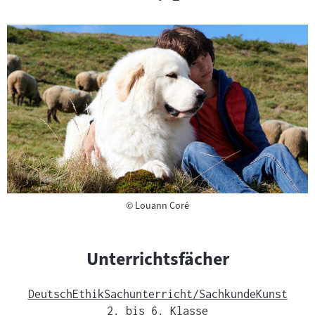
Copyright
©
Louann Coré
Unterrichtsfächer
Deutsch
Ethik
Sachunterricht/Sachkunde
Kunst
2. bis 6. Klasse