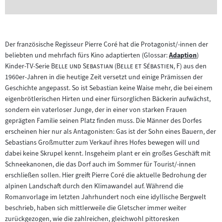
Der französische Regisseur Pierre Coré hat die Protagonist/-innen der
beliebten und mehrfach fürs Kino adaptierten (Glossar:
Adaption
)
Zum
"
"
"
"
Kinder-TV-Serie
Belle und Sebastian
(
Belle et Sébastien
, F) aus den
Inhalt:
1960er-Jahren in die heutige Zeit versetzt und einige Prämissen der
Geschichte angepasst. So ist Sebastian keine Waise mehr, die bei einem
eigenbrötlerischen Hirten und einer fürsorglichen Bäckerin aufwächst,
sondern ein vaterloser Junge, der in einer von starken Frauen
geprägten Familie seinen Platz finden muss. Die Männer des Dorfes
erscheinen hier nur als Antagonisten: Gas ist der Sohn eines Bauern, der
Sebastians Großmutter zum Verkauf ihres Hofes bewegen will und
dabei keine Skrupel kennt. Insgeheim plant er ein großes Geschäft mit
Schneekanonen, die das Dorf auch im Sommer für Tourist/-innen
erschließen sollen. Hier greift Pierre Coré die aktuelle Bedrohung der
alpinen Landschaft durch den Klimawandel auf. Während die
Romanvorlage im letzten Jahrhundert noch eine idyllische Bergwelt
beschrieb, haben sich mittlerweile die Gletscher immer weiter
zurückgezogen, wie die zahlreichen, gleichwohl pittoresken