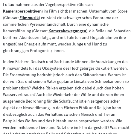
Luftaufnahmen aus der Vogelperspektive (Glossar:
Kameraperspektiven
) im Film sichtbar machen. Untermalt vom Score
Zum
(Glossar:
Filmmusik
) entsteht ein schwelgerisches Panorama der
Inhalt:
Zum
sommerlichen Pyrenäenlandschaft. Durch eine dynamische
Inhalt:
Kameraführung (Glossar:
Kamerabewegungen
), die Belle und Sebastian
Zum
bei ihren Abenteuern folgt, und mit Fahrten und Flugaufnahmen ihre
Inhalt:
ungestüme Energie aufnimmt, werden Junge und Hund zu
gleichrangigen Protagonist/-innen.
In den Fächern Deutsch und Sachkunde können die Auswirkungen des
Klimawandels für das Ökosystem des Hochgebirges diskutiert werden.
Die Erderwärmung bedroht jedoch auch den Skitourismus. Warum ist
der von Gas und seinem Vater geplante Einsatz von Schneekanonen so
problematisch? Welche Risiken ergeben sich dabei durch den hohen
Wasserverbrauch? Auch die Wiederkehr der Wölfe und die von ihnen
ausgehende Bedrohung für die Schafzucht ist ein zeitgenössischer
Aspekt der Neuverfilmung. In den Fächern Ethik und Religion kann
diesbezüglich auch das Verhältnis zwischen Mensch und Tier am
Beispiel des Wolfes und des Hirtenhundes besprochen werden. Wie
werden freilebende Tiere und Nutztiere im Film dargestellt? Was macht