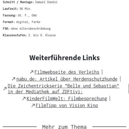
Schnitt / Montage:
Samuel Danési
Laufzeit:
96 Min.
Fassung:
dt. F., OmU
Format:
digital, Farbe
FSK:
ohne Altersbeschränkung
Klassenstufen:
2. bis 6. Klasse
Weiterführende Links
External
Filmwebseite des Verleihs
Link
External
nabu.de: Artikel über Herdenschutzhunde
Link
Die Zeichentrickserie "Belle und Sebastian"
External
in der Mediathek auf ZDFtivi:
Link
External
KinderFilmWelt: Filmbesprechung
Link
External
FilmTipp von Vision Kino
Link
Mehr zum Thema