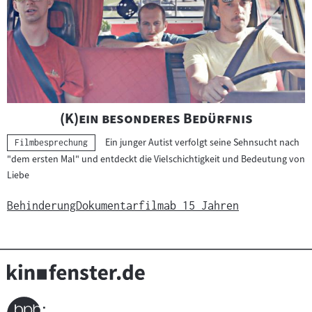
e
r
g
e
b
n
i
"
"
(K)ein besonderes Bedürfnis
s
Ein junger Autist verfolgt seine Sehnsucht nach
s
Kategorie:
Filmbesprechung
"dem ersten Mal" und entdeckt die Vielschichtigkeit und Bedeutung von
e
Liebe
Behinderung
Dokumentarfilm
ab 15 Jahren