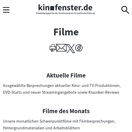
Sprungmarken
Direkt
Direkt
Navigation
zum
zur
Inhalt
Navigation
am
Filme
Seitenende
I
Aktuelle Filme
n
Ausgewählte Besprechungen aktueller Kino- und TV-Produktionen,
h
DVD-Starts und neuer Streamingangebote sowie Klassiker-Reviews
a
l
t
Filme des Monats
e
Unsere monatlichen Schwerpunktfilme mit Filmbesprechungen,
v
Hintergrundmaterialien und Arbeitsblättern
o