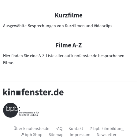
n
F
Kurzfilme
i
l
Ausgewählte Besprechungen von Kurzfilmen und Videoclips
m
e
Filme A-Z
Hier finden Sie eine A-Z-Liste aller auf kinofenster.de besprochenen
Filme.
Seitenfußnavigation
(Link
Über kinofenster.de
FAQ
Kontakt
bpb Filmbildung
öffnet
(Link
bpb Shop
Sitemap
Impressum
Newsletter
im