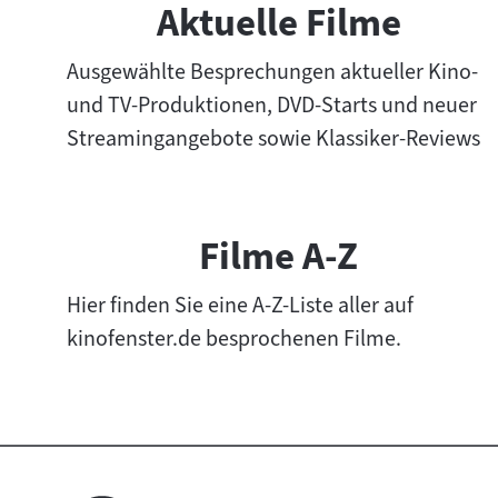
Aktuelle Filme
n
h
Ausgewählte Besprechungen aktueller Kino-
a
und TV-Produktionen, DVD-Starts und neuer
l
t
Streamingangebote sowie Klassiker-Reviews
e
v
o
Filme A-Z
n
F
Hier finden Sie eine A-Z-Liste aller auf
i
kinofenster.de besprochenen Filme.
l
m
e