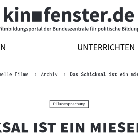
EN
UNTERRICHTEN
ATIONSMENÜ
ATIONSMENÜ
NAVIGATIONSM
NAVIGATIONSM
N
SSEN
ÖFFNEN
SCHLIESSEN
uelle Filme
Archiv
Das Schicksal ist ein mi
Kategorie:
Filmbesprechung
sal ist ein mies