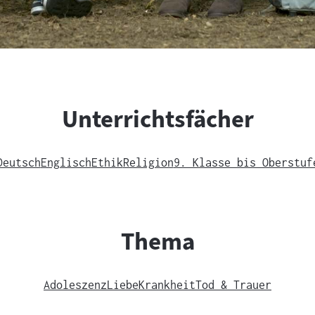
Unterrichtsfächer
Deutsch
Englisch
Ethik
Religion
9. Klasse bis Oberstuf
Thema
Adoleszenz
Liebe
Krankheit
Tod & Trauer