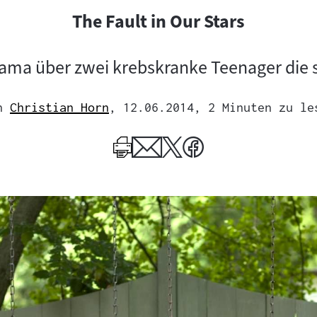
The Fault in Our Stars
ama über zwei krebskranke Teenager die s
n
Christian Horn
, 12.06.2014
, 2 Minuten zu le
Mehr
zum
Author