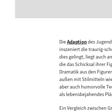
Die
Adaption
des Jugendr
Zum
inszeniert die traurig-s
Inhalt:
dies gelingt, liegt auch
die das Schicksal ihrer F
Dramatik aus den Figuren
außen mit Stilmitteln wi
aber auch humorvolle Te
als lebensbejahendes Pläd
Ein Vergleich zwischen Gr