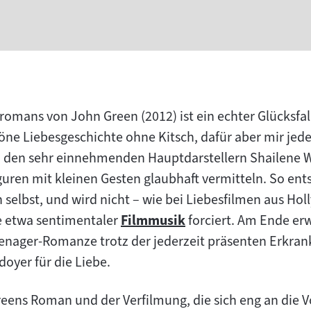
omans von John Green (2012) ist ein echter Glücksfal
chöne Liebesgeschichte ohne Kitsch, dafür aber mir je
 an den sehr einnehmenden Hauptdarstellern Shailene 
iguren mit kleinen Gesten glaubhaft vermitteln. So ents
 selbst, und wird nicht – wie bei Liebesfilmen aus Hol
e etwa sentimentaler
Filmmusik
forciert. Am Ende erw
Zum
enager-Romanze trotz der jederzeit präsenten Erkra
Inhalt:
oyer für die Liebe.
eens Roman und der Verfilmung, die sich eng an die Vo