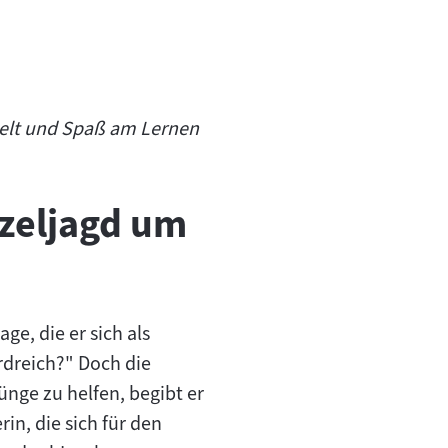
telt und Spaß am Lernen
tzeljagd um
e, die er sich als
rdreich?" Doch die
ünge zu helfen, begibt er
in, die sich für den