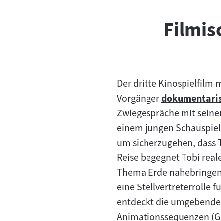
Filmis
Der dritte Kinospielfilm 
Vorgänger
dokumentari
Zum
Zwiegespräche mit seinem
Inhalt:
einem jungen Schauspiele
um sicherzugehen, dass T
Reise begegnet Tobi real
Thema Erde nahebringen 
eine Stellvertreterrolle 
entdeckt die umgebende
Animationssequenzen (G