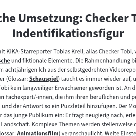
che Umsetzung: Checker T
Indentifikationsfigur
mit KiKA-Starreporter Tobias Krell, alias Checker Tobi,
sche
und fiktionale Elemente. Die Rahmenhandlung bi
 achtjährigen Ich aus der selbstgedrehten Videorepo
r (Glossar:
Schauspiel
) taucht es immer wieder auf,
Zum
obi kein langweiliger Erwachsener geworden ist. An d
Inhalt:
en Fachexpert/-innen, die ihm ihren beruflichen und
und der Antwort so ein Puzzleteil hinzufügen. Der M
für das junge Publikum ein: Er fragt neugierig nach, 
 Landschaft. Komplexe Themen werden stellenweise 
lossar:
Animationsfilm
) veranschaulicht. Weite Einste