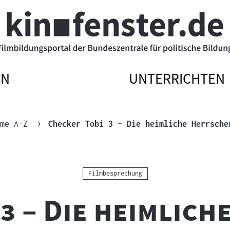
EN
UNTERRICHTEN
ATIONSMENÜ
ATIONSMENÜ
NAVIGATIONSM
NAVIGATIONSM
N
SSEN
ÖFFNEN
SCHLIESSEN
me A-Z
Checker Tobi 3 – Die heimliche Herrsche
Kategorie:
Filmbesprechung
3 – Die heimlic