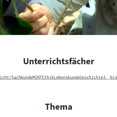
Unterrichtsfächer
icht/Sachkunde
MINT
Ethik
Lebenskunde
Geschichte
3. bi
Thema