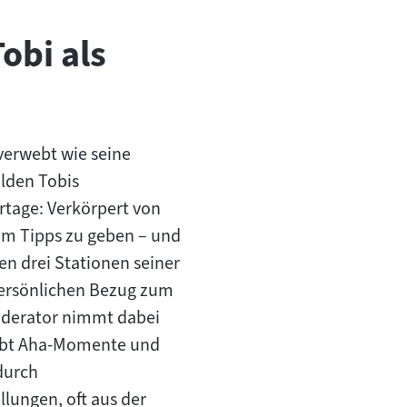
obi als
 verwebt wie seine
lden Tobis
rtage: Verkörpert von
 um Tipps zu geben – und
en drei Stationen seiner
 persönlichen Bezug zum
oderator nimmt dabei
erlebt Aha-Momente und
durch
llungen, oft aus der