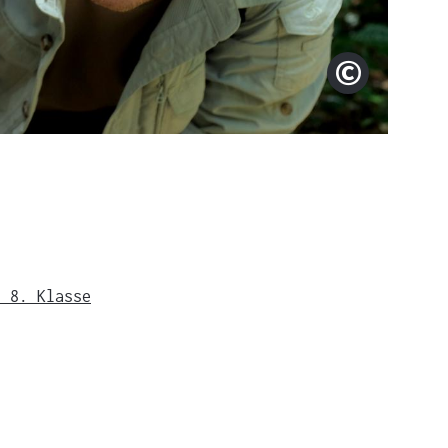
Filmstill
Copyright
s 8. Klasse