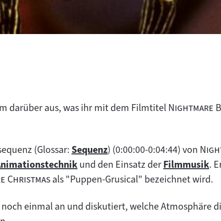
"
m darüber aus, was ihr mit dem Filmtitel
Nightmare B
"
sequenz (Glossar:
Sequenz
) (0:00:00-0:04:44) von
Nigh
Zum
nimationstechnik
und den Einsatz der
Filmmusik
. 
Zum
Inhalt:
Zum
"
e Christmas
als "Puppen-Grusical" bezeichnet wird.
nhalt:
Inhalt:
 noch einmal an und diskutiert, welche Atmosphäre d