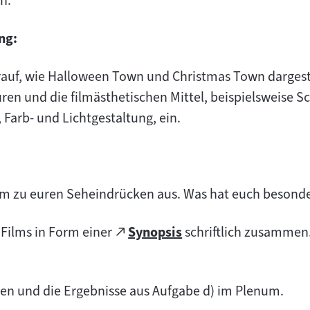
n.
ng:
darauf, wie Halloween Town und Christmas Town dargest
ren und die filmästhetischen Mittel, beispielsweise S
, Farb- und Lichtgestaltung, ein.
m zu euren Seheindrücken aus. Was hat euch besonder
Zum
 Films in Form einer
Synopsis
schriftlich zusammen. 
(öffnet
externen
im
Inhalt:
neuen
sen und die Ergebnisse aus Aufgabe d) im Plenum.
Tab)