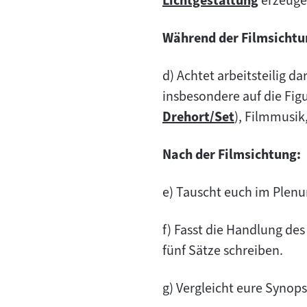
Lichtgestaltung
erzeuge
Zum
Inhalt:
Während der Filmsichtu
d) Achtet arbeitsteilig 
insbesondere auf die Figu
Drehort/Set
), Filmmusik
Zum
Inhalt:
Nach der Filmsichtung:
e) Tauscht euch im Plenu
f) Fasst die Handlung des
fünf Sätze schreiben.
g) Vergleicht eure Synop