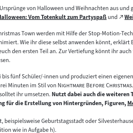
e Ursprünge von Halloween und Weihnachten aus und g
Zum
Zu
Halloween: Vom Totenkult zum Partyspaß
und
We
fnet
(öffn
xternen
ext
im
ristmas Town werden mit Hilfe der Stop-Motion-Techn
nhalt:
Inh
uen
neue
animiert. Wie ihr diese selbst anwenden könnt, erklär
b)
Tab)
 euch den ersten Teil an. Zur Vertiefung könnt ihr auc
sen.
i bis fünf Schüler/-innen und produziert einen eigenen
"
rei Minuten im Stil von
Nightmare Before Christmas
solltet ihr umsetzen.
Nutzt dabei auch die weiteren T
ung für die Erstellung von Hintergründen, Figuren,
M
Z
In
rt, beispielsweise Geburtstagsstadt oder Silvesterhaus
tion wie in Aufgabe h).