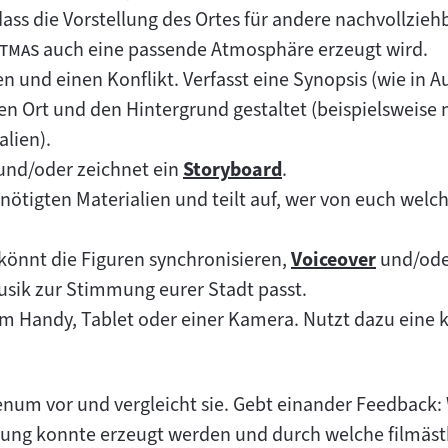
dass die Vorstellung des Ortes für andere nachvollzieh
"
stmas
auch eine passende Atmosphäre erzeugt wird.
en und einen Konflikt. Verfasst eine Synopsis (wie in Au
den Ort und den Hintergrund gestaltet (beispielsweise
lien).
und/oder zeichnet ein
Storyboard
.
Zum
benötigten Materialien und teilt auf, wer von euch welc
Inhalt:
 könnt die Figuren synchronisieren,
Voiceover
und/oder
Zum
Musik zur Stimmung eurer Stadt passt.
Inhalt:
em Handy, Tablet oder einer Kamera. Nutzt dazu eine 
lenum vor und vergleicht sie. Gebt einander Feedback:
ng konnte erzeugt werden und durch welche filmästhe