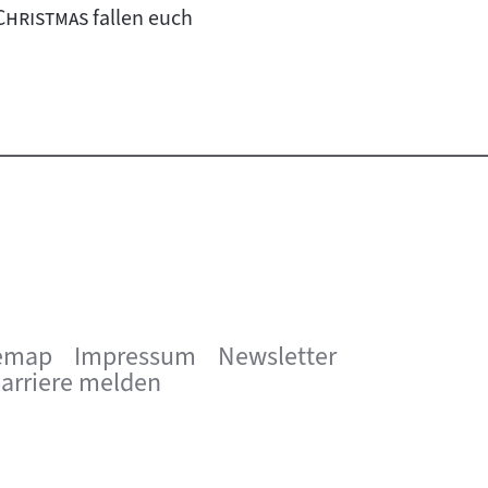
"
Christmas
fallen euch
emap
Impressum
Newsletter
arriere melden