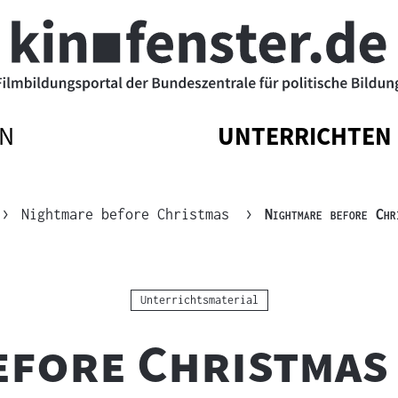
N
UNTERRICHTEN
ATIONSMENÜ
ATIONSMENÜ
NAVIGATIONSM
NAVIGATIONSM
N
SSEN
ÖFFNEN
SCHLIESSEN
"
Nightmare before Christmas
Nightmare before Chr
Kategorie:
Unterrichtsmaterial
efore Christmas