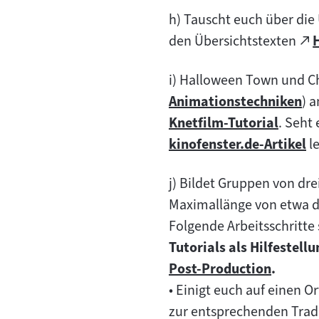
h) Tauscht euch über di
den Übersichtstexten
(öf
e
im
i) Halloween Town und Ch
I
ne
Animationstechniken
) 
Zum
Ta
Knetfilm-Tutorial
. Seht
Inhalt:
Zum
kinofenster.de-Artikel
le
Inhalt:
Zum
Inhalt:
j) Bildet Gruppen von dre
Maximallänge von etwa d
Folgende Arbeitsschritte 
Tutorials als Hilfestell
Post-Production
.
Zum
• Einigt euch auf einen O
Inhalt:
zur entsprechenden Tradi