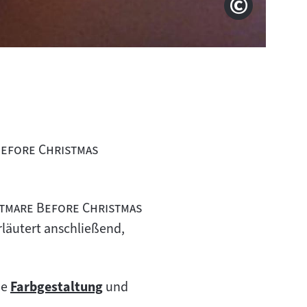
Filmstill
Copyright
"
efore Christmas
"
tmare Before Christmas
Erläutert anschließend,
ie
Farbgestaltung
und
Zum