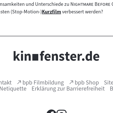
"
nsamkeiten und Unterschiede zu
Nightmare Before 
sten (Stop-Motion-)
Kurzfilm
verbessert werden?
Zum
Inhalt:
(Link
(Link
ntakt
bpb Filmbildung
bpb Shop
Sit
öffnet
öffnet
Netiquette
Erklärung zur Barrierefreiheit
B
im
im
neuen
neuen
Fenster)
Fenster)