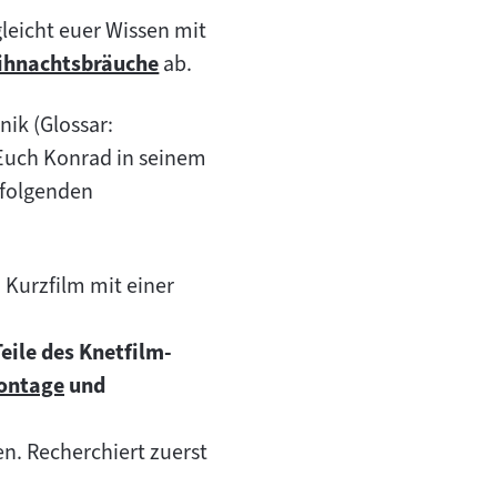
leicht euer Wissen mit
m
ihnachtsbräuche
ab.
et
ernen
ik (Glossar:
alt:
n
t Euch Konrad in seinem
h folgenden
 Kurzfilm mit einer
"
.
eile des Knetfilm-
ontage
und
um
halt:
en. Recherchiert zuerst