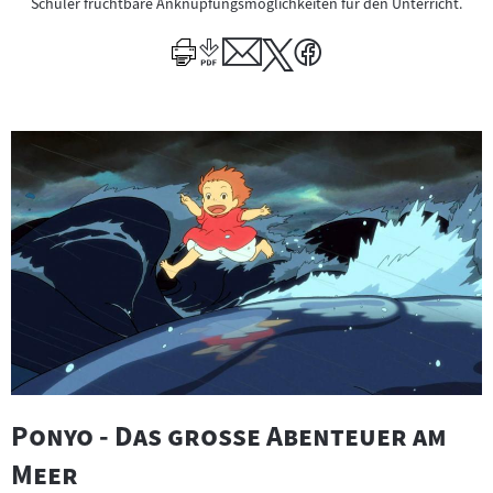
Schüler fruchtbare Anknüpfungsmöglichkeiten für den Unterricht.
"
Ponyo - Das große Abenteuer am
"
Meer