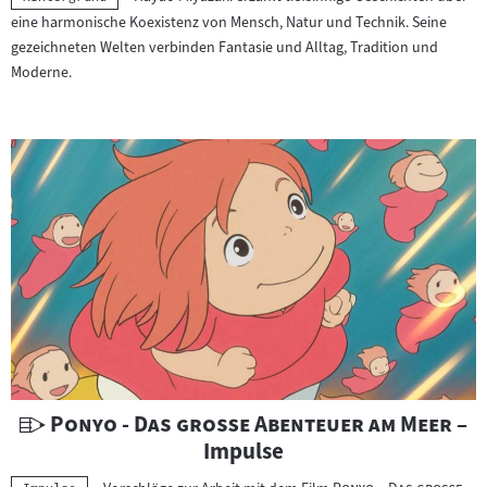
eine harmonische Koexistenz von Mensch, Natur und Technik. Seine
gezeichneten Welten verbinden Fantasie und Alltag, Tradition und
Moderne.
U
"
"
Ponyo - Das große Abenteuer am Meer
–
n
Impulse
t
"