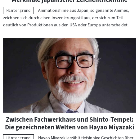
Animationsfilme aus Japan, so genannte Animes,
Kategorie:
Hintergrund
zeichnen sich durch einen Inszenierungsstil aus, der sich zum Teil
deutlich von Produktionen aus den USA oder Europa unterscheidet.
Zwischen Fachwerkhaus und Shinto-Tempel:
Die gezeichneten Welten von Hayao Miyazaki
Hayao Miyazaki erzählt tiefsinnige Geschichten über
Kategorie:
Hintergrund