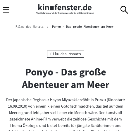
Sprungmarken
Direkt
Direkt
Navigation
zum
zur
Inhalt
Navigation
Brotkrümelnavigation
am
Aktuelle Sei
Filme des Monats
Ponyo - Das große Abenteuer am Meer
Seitenende
Kategorie:
Film des Monats
Ponyo - Das große
Abenteuer am Meer
"
"
Der japanische Regisseur Hayao Miyazaki erzählt in
Ponyo
(Kinostart:
16.09.2010) von einem kleinen Goldfischmädchen, das tief auf dem
Meeresgrund lebt, aber viel lieber ein Mensch wäre. Der kunstvoll
gezeichnete Anime-Film verwebt die zeitlose Geschichte mit dem
Thema Ökologie und bietet bereits für jüngste Schülerinnen und