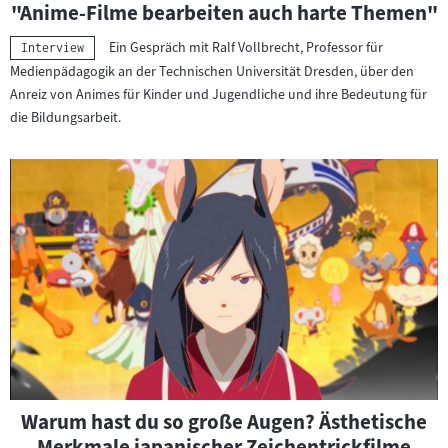
"Anime-Filme bearbeiten auch harte Themen"
Ein Gespräch mit Ralf Vollbrecht, Professor für
Kategorie:
Interview
Medienpädagogik an der Technischen Universität Dresden, über den
Anreiz von Animes für Kinder und Jugendliche und ihre Bedeutung für
die Bildungsarbeit.
Warum hast du so große Augen? Ästhetische
Merkmale japanischer Zeichentrickfilme