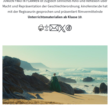
"
jungen Frau in Flammen
ist zugleich sinnliches Kino und Reflexion über
Macht und Repräsentation der Geschlechterordnung. kinofenster.de hat
mit der Regisseurin gesprochen und präsentiert filmvermittelnde
Unterrichtsmaterialien ab Klasse 10
.