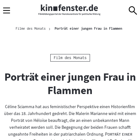
Sprungmarken
Direkt
Direkt
Navigation
zum
zur
Inhalt
Navigation
Brotkrümelnavigation
am
Aktuelle Se
Filme des Monats
Porträt einer jungen Frau in Flammen
Seitenende
Kategorie:
Film des Monats
Porträt einer jungen Frau in
Flammen
Céline Sciamma hat aus feministischer Perspektive einen Historienfilm
über das 18. Jahrhundert gedreht. Die Malerin Marianne wird mit einem
Porträt von Héloïse beauftragt, die an einen unbekannten Mann
verheiratet werden soll. Die Begegnung der beiden Frauen schafft
"
ungeahnte Freiheiten in der patriarchalen Ordnung.
Porträt einer