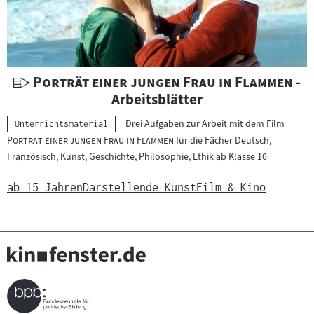
U
"
"
Porträt einer jungen Frau in Flammen
-
n
Arbeitsblätter
t
"
Drei Aufgaben zur Arbeit mit dem Film
Kategorie:
Unterrichtsmaterial
e
"
Porträt einer jungen Frau in Flammen
für die Fächer Deutsch,
r
Französisch, Kunst, Geschichte, Philosophie, Ethik ab Klasse 10
r
i
ab 15 Jahren
Darstellende Kunst
Film & Kino
c
h
t
s
m
a
t