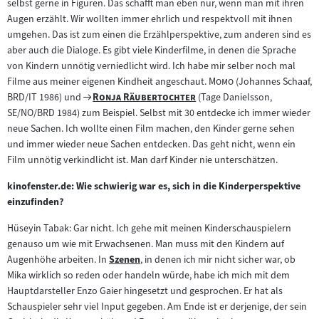
selbst gerne in Figuren. Das schafft man eben nur, wenn man mit ihren
Inhalt:
Augen erzählt. Wir wollten immer ehrlich und respektvoll mit ihnen
umgehen. Das ist zum einen die Erzählperspektive, zum anderen sind es
aber auch die Dialoge. Es gibt viele Kinderfilme, in denen die Sprache
von Kindern unnötig verniedlicht wird. Ich habe mir selber noch mal
"
"
Filme aus meiner eigenen Kindheit angeschaut.
Momo
(Johannes Schaaf,
Zum
"
"
BRD/IT 1986) und
Ronja Räubertochter
(Tage Danielsson,
Filmarchiv:
SE/NO/BRD 1984) zum Beispiel. Selbst mit 30 entdecke ich immer wieder
neue Sachen. Ich wollte einen Film machen, den Kinder gerne sehen
und immer wieder neue Sachen entdecken. Das geht nicht, wenn ein
Film unnötig verkindlicht ist. Man darf Kinder nie unterschätzen.
kinofenster.de: Wie schwierig war es, sich in die Kinderperspektive
einzufinden?
Hüseyin Tabak: Gar nicht. Ich gehe mit meinen Kinderschauspielern
genauso um wie mit Erwachsenen. Man muss mit den Kindern auf
Augenhöhe arbeiten. In
Szenen
, in denen ich mir nicht sicher war, ob
Zum
Mika wirklich so reden oder handeln würde, habe ich mich mit dem
Inhalt:
Hauptdarsteller Enzo Gaier hingesetzt und gesprochen. Er hat als
Schauspieler sehr viel Input gegeben. Am Ende ist er derjenige, der sein