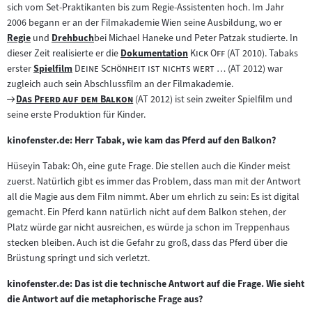
sich vom Set-Praktikanten bis zum Regie-Assistenten hoch. Im Jahr
2006 begann er an der Filmakademie Wien seine Ausbildung, wo er
Regie
und
Drehbuch
bei Michael Haneke und Peter Patzak studierte. In
Zum
Zum
"
"
dieser Zeit realisierte er die
Dokumentation
Kick Off
(AT 2010). Tabaks
Inhalt:
Inhalt:
Zum
"
"
erster
Spielfilm
Deine Schönheit ist nichts wert …
(AT 2012) war
Zum
Inhalt:
zugleich auch sein Abschlussfilm an der Filmakademie.
Inhalt:
Zum
"
"
Das Pferd auf dem Balkon
(AT 2012) ist sein zweiter Spielfilm und
Filmarchiv:
seine erste Produktion für Kinder.
kinofenster.de: Herr Tabak, wie kam das Pferd auf den Balkon?
Hüseyin Tabak: Oh, eine gute Frage. Die stellen auch die Kinder meist
zuerst. Natürlich gibt es immer das Problem, dass man mit der Antwort
all die Magie aus dem Film nimmt. Aber um ehrlich zu sein: Es ist digital
gemacht. Ein Pferd kann natürlich nicht auf dem Balkon stehen, der
Platz würde gar nicht ausreichen, es würde ja schon im Treppenhaus
stecken bleiben. Auch ist die Gefahr zu groß, dass das Pferd über die
Brüstung springt und sich verletzt.
kinofenster.de: Das ist die technische Antwort auf die Frage. Wie sieht
die Antwort auf die metaphorische Frage aus?