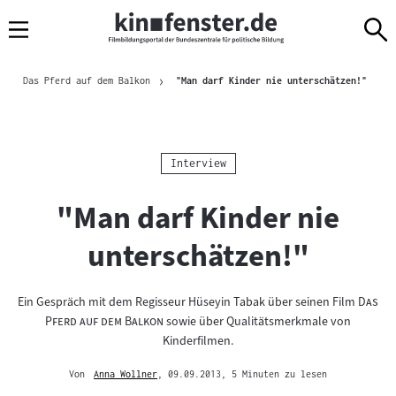
Sprungmarken
Direkt
Direkt
Navigation
zum
zur
Inhalt
Navigation
Brotkrümelnavigation
am
Aktuel
Das Pferd auf dem Balkon
"Man darf Kinder nie unterschätzen!"
Seitenende
Kategorie:
Interview
"Man darf Kinder nie
unterschätzen!"
"
Ein Gespräch mit dem Regisseur Hüseyin Tabak über seinen Film
Das
"
Pferd auf dem Balkon
sowie über Qualitätsmerkmale von
Kinderfilmen.
Von
Anna Wollner
, 09.09.2013
, 5 Minuten zu lesen
Mehr
zum