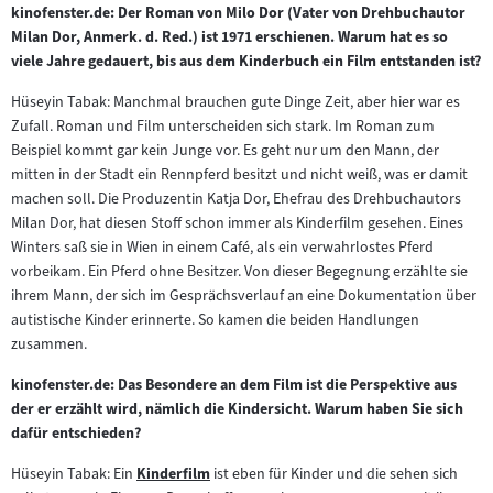
kinofenster.de: Der Roman von Milo Dor (Vater von Drehbuchautor
Milan Dor, Anmerk. d. Red.) ist 1971 erschienen. Warum hat es so
viele Jahre gedauert, bis aus dem Kinderbuch ein Film entstanden ist?
Hüseyin Tabak: Manchmal brauchen gute Dinge Zeit, aber hier war es
Zufall. Roman und Film unterscheiden sich stark. Im Roman zum
Beispiel kommt gar kein Junge vor. Es geht nur um den Mann, der
mitten in der Stadt ein Rennpferd besitzt und nicht weiß, was er damit
machen soll. Die Produzentin Katja Dor, Ehefrau des Drehbuchautors
Milan Dor, hat diesen Stoff schon immer als Kinderfilm gesehen. Eines
Winters saß sie in Wien in einem Café, als ein verwahrlostes Pferd
vorbeikam. Ein Pferd ohne Besitzer. Von dieser Begegnung erzählte sie
ihrem Mann, der sich im Gesprächsverlauf an eine Dokumentation über
autistische Kinder erinnerte. So kamen die beiden Handlungen
zusammen.
kinofenster.de: Das Besondere an dem Film ist die Perspektive aus
der er erzählt wird, nämlich die Kindersicht. Warum haben Sie sich
dafür entschieden?
Hüseyin Tabak: Ein
Kinderfilm
ist eben für Kinder und die sehen sich
Zum