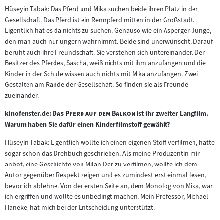
Hüseyin Tabak: Das Pferd und Mika suchen beide ihren Platz in der
Gesellschaft. Das Pferd ist ein Rennpferd mitten in der Großstadt.
Eigentlich hat es da nichts zu suchen. Genauso wie ein Asperger-Junge,
den man auch nur ungern wahrnimmt. Beide sind unerwünscht. Darauf
beruht auch ihre Freundschaft. Sie verstehen sich untereinander. Der
Besitzer des Pferdes, Sascha, weiß nichts mit ihm anzufangen und die
Kinder in der Schule wissen auch nichts mit Mika anzufangen. Zwei
Gestalten am Rande der Gesellschaft. So finden sie als Freunde
zueinander.
"
"
kinofenster.de:
Das Pferd auf dem Balkon
ist ihr zweiter Langfilm.
Warum haben Sie dafür einen Kinderfilmstoff gewählt?
Hüseyin Tabak: Eigentlich wollte ich einen eigenen Stoff verfilmen, hatte
sogar schon das Drehbuch geschrieben. Als meine Produzentin mir
anbot, eine Geschichte von Milan Dor zu verfilmen, wollte ich dem
Autor gegenüber Respekt zeigen und es zumindest erst einmal lesen,
bevor ich ablehne. Von der ersten Seite an, dem Monolog von Mika, war
ich ergriffen und wollte es unbedingt machen. Mein Professor, Michael
Haneke, hat mich bei der Entscheidung unterstützt.