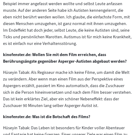
Beispiel immer angefasst werden wollte und selbst Leute anfassen
musste. Auf der anderen Seite habe ich Autisten kennengelernt, die
eben nicht berührt werden wollen. Ich glaube, die einfachste Form, mit
diesen Menschen umzugehen, ist ganz normal mit ihnen umzugehen.
Im Endeffekt hat doch jeder, selbst Leute, die keine Autisten sind, seine
Ticks und persönlichen Marotten. Autismus ist für mich keine Krankheit,
es ist einfach nur eine Verhaltensstörung.
kinofenster.de: Wollen Sie mit dem Film erreichen, dass
Berührungsängste gegenüber Asperger-Autisten abgebaut werden?
Hüseyin Tabak: Als Regisseur mache ich keine Filme, um damit die Welt
zu verändern. Aber wenn man einen Film aus der Perspektive eines
Aspergers erzählt, passiert im Kino automatisch, dass die Zuschauer
sich in die Person hineinversetzen und nach dem Film besser verstehen.
Das ist kein erklärtes Ziel, aber ein schöner Nebeneffekt: dass der
Zuschauer 90 Minuten lang selber Asperger-Autist ist.
kinofenster.de: Was ist die Botschaft des Films?
Hüseyin Tabak: Das Leben ist besonders für Kinder voller Abenteuer
und Fantasie hat keine Grenzen. Eines unserer Ziele war einen Film zu