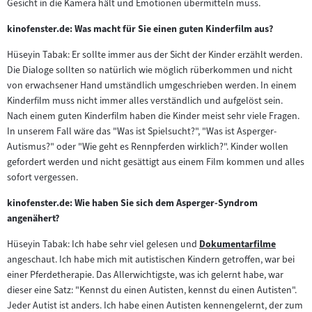
Gesicht in die Kamera hält und Emotionen übermitteln muss.
kinofenster.de: Was macht für Sie einen guten Kinderfilm aus?
Hüseyin Tabak: Er sollte immer aus der Sicht der Kinder erzählt werden.
Die Dialoge sollten so natürlich wie möglich rüberkommen und nicht
von erwachsener Hand umständlich umgeschrieben werden. In einem
Kinderfilm muss nicht immer alles verständlich und aufgelöst sein.
Nach einem guten Kinderfilm haben die Kinder meist sehr viele Fragen.
In unserem Fall wäre das "Was ist Spielsucht?", "Was ist Asperger-
Autismus?" oder "Wie geht es Rennpferden wirklich?". Kinder wollen
gefordert werden und nicht gesättigt aus einem Film kommen und alles
sofort vergessen.
kinofenster.de: Wie haben Sie sich dem Asperger-Syndrom
angenähert?
Hüseyin Tabak: Ich habe sehr viel gelesen und
Dokumentarfilme
Zum
angeschaut. Ich habe mich mit autistischen Kindern getroffen, war bei
Inhalt:
einer Pferdetherapie. Das Allerwichtigste, was ich gelernt habe, war
dieser eine Satz: "Kennst du einen Autisten, kennst du einen Autisten".
Jeder Autist ist anders. Ich habe einen Autisten kennengelernt, der zum