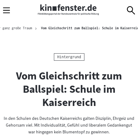
Sprungmarken
Direkt
Direkt
Navigation
zum
zur
Inhalt
Navigation
Brotkrümelnavigation
am
r ganz große Traum
Vom Gleichschritt zum Ballspiel: Schule im Kaiserrei
Seitenende
Kategorie:
Hintergrund
Vom Gleichschritt zum
Ballspiel: Schule im
Kaiserreich
In den Schulen des Deutschen Kaiserreichs galten Disziplin, Ehrgeiz und
Gehorsam viel. Mit Individualität, Gefühl und liberalem Gedankengut
war hingegen kein Blumentopf zu gewinnen.