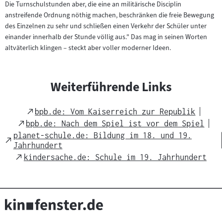
Die Turnschulstunden aber, die eine an militärische Disciplin
anstreifende Ordnung nöthig machen, beschränken die freie Bewegung
des Einzelnen zu sehr und schließen einen Verkehr der Schüler unter
einander innerhalb der Stunde völlig aus." Das mag in seinen Worten
altväterlich klingen – steckt aber voller moderner Ideen.
Weiterführende Links
External
bpb.de: Vom Kaiserreich zur Republik
Link
External
bpb.de: Nach dem Spiel ist vor dem Spiel
Link
planet-schule.de: Bildung im 18. und 19.
External
Jahrhundert
Link
External
kindersache.de: Schule im 19. Jahrhundert
Link