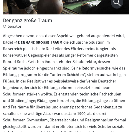
Der ganz große Traum
©
Senator
Abgesehen davon, dass dieser Aspekt weitgehend ausgeblendet wird,
Zum
"
"
bildet
Der ganz große Traum
die schulische Situation im
Filmarchiv:
Kaiserreich plastisch ab: Der Leiter des Fördervereins fungiert als
konservativer Gegenspieler des als junger Reformer dargestellten
Konrad Koch. Zwischen ihnen steht der Schuldirektor, dessen
Spielräume jedoch eingeschränkt sind. Seine Reformversuche, wie das
Bildungsprogramm für die "unteren Schichten", stehen auf wackeligen
Füßen. In der Realität war es beispielsweise der Verein Deutscher
Ingenieure, der sich für Bildungsreformen einsetzte und neue
Schulformen stärken wollte. Es entstanden technische Fachschulen
und Studiengänge; Pädagogen forderten, die Bildungsgänge zu öffnen
und Freiräume für liberales und emanzipatorisches Gedankengut zu
schaffen. Eine wichtige Zäsur war das Jahr 1900, als die drei
Schulformen Gymnasium, Oberrealschule und Realgymnasium formal
gleichgestellt wurden – damit eröffneten sich für viele Schüler soziale