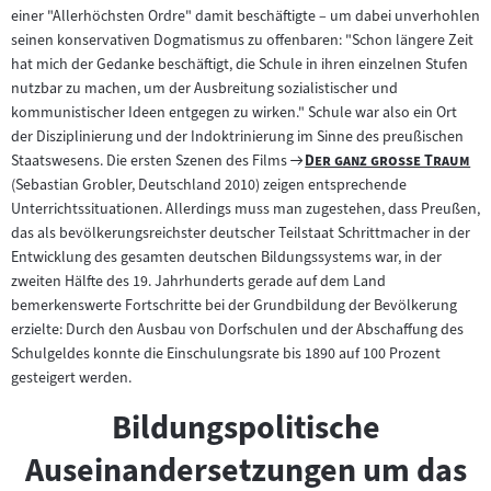
einer "Allerhöchsten Ordre" damit beschäftigte – um dabei unverhohlen
seinen konservativen Dogmatismus zu offenbaren: "Schon längere Zeit
hat mich der Gedanke beschäftigt, die Schule in ihren einzelnen Stufen
nutzbar zu machen, um der Ausbreitung sozialistischer und
kommunistischer Ideen entgegen zu wirken." Schule war also ein Ort
der Disziplinierung und der Indoktrinierung im Sinne des preußischen
Zum
"
"
Staatswesens. Die ersten Szenen des Films
Der ganz große Traum
Filmarchiv:
(Sebastian Grobler, Deutschland 2010) zeigen entsprechende
Unterrichtssituationen. Allerdings muss man zugestehen, dass Preußen,
das als bevölkerungsreichster deutscher Teilstaat Schrittmacher in der
Entwicklung des gesamten deutschen Bildungssystems war, in der
zweiten Hälfte des 19. Jahrhunderts gerade auf dem Land
bemerkenswerte Fortschritte bei der Grundbildung der Bevölkerung
erzielte: Durch den Ausbau von Dorfschulen und der Abschaffung des
Schulgeldes konnte die Einschulungsrate bis 1890 auf 100 Prozent
gesteigert werden.
Bildungspolitische
Auseinandersetzungen um das