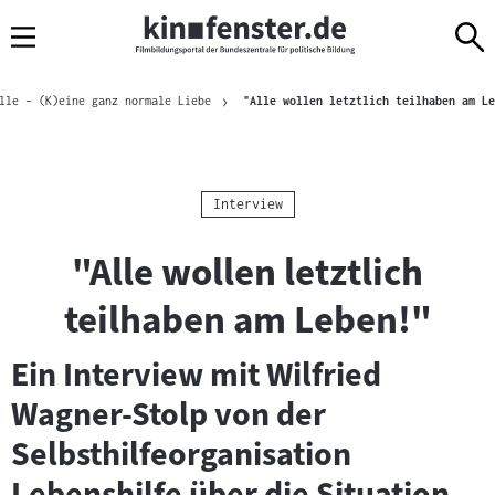
Sprungmarken
Direkt
Direkt
Navigation
zum
zur
Inhalt
Navigation
Brotkrümelnavigation
am
lle – (K)eine ganz normale Liebe
"Alle wollen letztlich teilhaben am Le
Seitenende
Kategorie:
Interview
"Alle wollen letztlich
teilhaben am Leben!"
Ein Interview mit Wilfried
Wagner-Stolp von der
Selbsthilfeorganisation
Lebenshilfe über die Situation