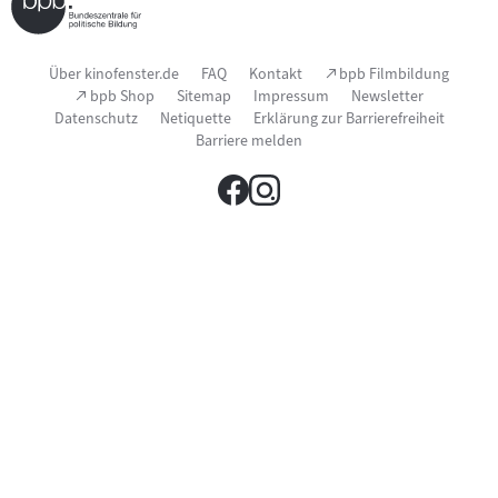
Seitenfußnavigation
(Link
Über kinofenster.de
FAQ
Kontakt
bpb Filmbildung
öffnet
(Link
bpb Shop
Sitemap
Impressum
Newsletter
im
öffnet
Datenschutz
Netiquette
Erklärung zur Barrierefreiheit
neuen
im
Fenster)
Barriere melden
neuen
Fenster)