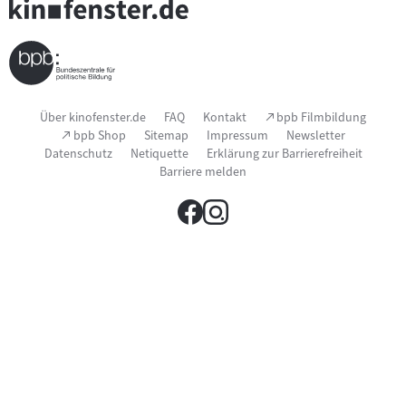
Seitenfußnavigation
(Link
Über kinofenster.de
FAQ
Kontakt
bpb Filmbildung
öffnet
(Link
bpb Shop
Sitemap
Impressum
Newsletter
im
öffnet
Datenschutz
Netiquette
Erklärung zur Barrierefreiheit
neuen
im
Fenster)
Barriere melden
neuen
Fenster)