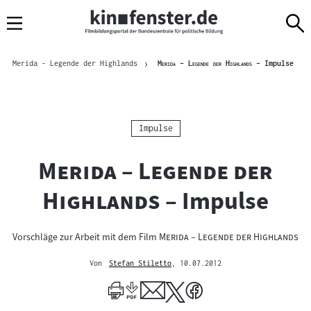
Sprungmarken
Direkt
Direkt
Navigation
zum
zur
Inhalt
Navigation
Brotkrümelnavigation
am
Aktue
"
"
Merida - Legende der Highlands
Merida – Legende der Highlands
– Impulse
Seitenende
Kategorie:
Impulse
"
Merida – Legende der
"
Highlands
– Impulse
"
"
Vorschläge zur Arbeit mit dem Film
Merida – Legende der Highlands
Von
Stefan Stiletto
, 10.07.2012
Mehr
zum
Author