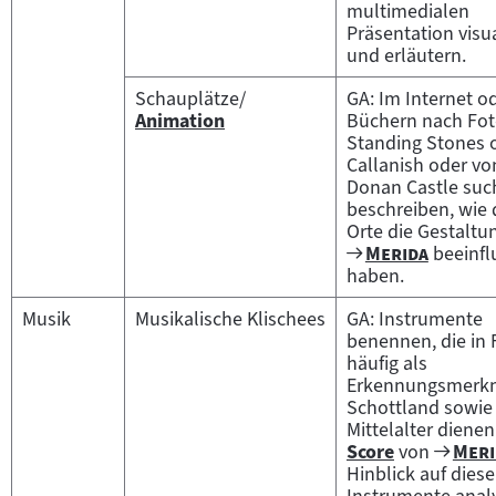
multimedialen
Präsentation visua
und erläutern.
Schauplätze/
GA: Im Internet od
Animation
Büchern nach Fot
Zum
Standing Stones 
Inhalt:
Callanish oder vo
Donan Castle suc
beschreiben, wie 
Orte die Gestaltu
Zum
"
"
Merida
beeinfl
Filmarchiv:
haben.
Musik
Musikalische Klischees
GA: Instrumente
benennen, die in 
häufig als
Erkennungsmerkm
Schottland sowie
Mittelalter dienen
Zum
"
Score
von
Meri
Zum
Filma
Hinblick auf diese
Inhalt:
Instrumente analy