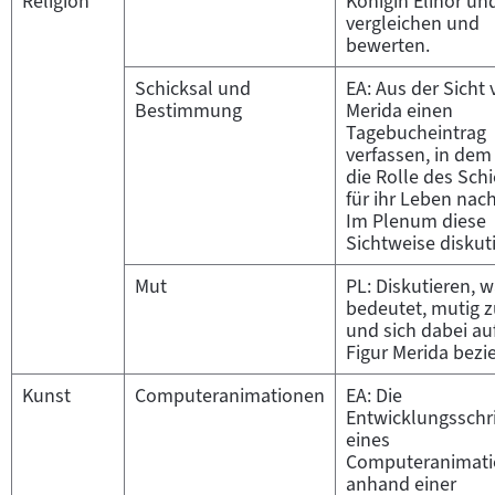
Religion
Königin Elinor un
vergleichen und
bewerten.
Schicksal und
EA: Aus der Sicht
Bestimmung
Merida einen
Tagebucheintrag
verfassen, in dem
die Rolle des Schi
für ihr Leben nac
Im Plenum diese
Sichtweise diskut
Mut
PL: Diskutieren, w
bedeutet, mutig z
und sich dabei auf
Figur Merida bezi
Kunst
Computeranimationen
EA: Die
Entwicklungsschri
eines
Computeranimati
anhand einer