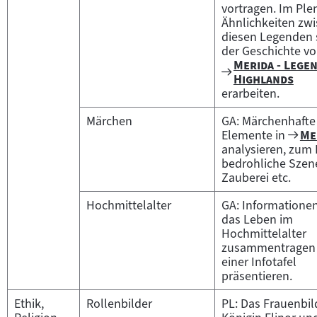
vortragen. Im Ple
Ähnlichkeiten zw
diesen Legenden 
der Geschichte v
"
Merida - Lege
Zum
"
Highlands
Filmarchiv:
erarbeiten.
Märchen
GA: Märchenhafte
Zu
"
Elemente in
Me
Fil
analysieren, zum 
bedrohliche Szen
Zauberei etc.
Hochmittelalter
GA: Informatione
das Leben im
Hochmittelalter
zusammentragen 
einer Infotafel
präsentieren.
Ethik,
Rollenbilder
PL: Das Frauenbil