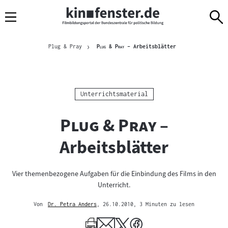
Sprungmarken
Direkt
Direkt
Navigation
zum
zur
Inhalt
Navigation
Brotkrümelnavigation
am
Aktuelle Seite
"
"
Plug & Pray
Plug & Pray
– Arbeitsblätter
Seitenende
Kategorie:
Unterrichtsmaterial
"
"
Plug & Pray
–
Arbeitsblätter
Vier themenbezogene Aufgaben für die Einbindung des Films in den
Unterricht.
Von
Dr. Petra Anders
, 26.10.2010
, 3 Minuten zu lesen
Mehr
zum
Author