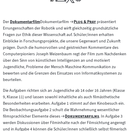
Zum
"
"
Der
Dokumentarfilm
Dokumentarfilm
Plug & Pray
präsentiert
Zum
Filmarchiv:
Errungenschaften der Robotik und wirft gleichzeitig grundsätzliche
Inhalt:
Fragen zur Ethik dieser Wissenschaft auf. Schüler/innen erhalten
Einblicke in Forschungsprojekte, die unsere Gegenwart und Zukunft
prägen. Durch die humorvollen und geistreichen Kommentare des
Computerpioniers Joseph Weizenbaum regt der Film zum Nachdenken
über den Sinn von künstlichen Intelligenzen an und motiviert
Jugendliche, Probleme der Mensch-Maschine-Kommunikation zu
bewerten und die Grenzen des Einsatzes von Informatiksystemen zu
beurteilen.
Die Aufgaben richten sich an Jugendliche ab 14 oder 16 Jahren (Klasse
9, Klasse 11) und lassen sowohl inhaltliche als auch filmästhetische
Besonderheiten erarbeiten. Aufgabe 1 stimmt auf den Kinobesuch ein.
Die Beobachtungsaufgabe 2 schult die Wahrnehmung wesentlicher
Zum
"
"
filmsprachlicher Elemente dieses
Dokumentarfilms
. In Aufgabe 3
Filmarchiv:
werden Diskussionen über Filminhalte nach der Filmsichtung angeregt
und in Aufgabe 4 können die Schüler/innen schließlich selbst filmerisch