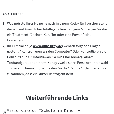
Inhalt:
Ab Klasse 11:
Was müsste Ihrer Meinung nach in einem Kodex für Forscher stehen,
die sich mit Künstlicher Intelligenz beschäftigen? Schreiben Sie dazu
ein Treatment für einen Kurzfilm oder eine Power-Point-
Präsentation.
Zum
Im Filmtrailer (
www.plug-pray.de
) werden folgende Fragen
(öffnet
externen
gestellt: "Kontrollieren wir den Computer? Oder kontrollieren die
im
Inhalt:
Computer uns?" Interviewen Sie mit einer Kamera, einem
neuen
Tonbandgerät oder Ihrem Handy zwei bis drei Personen Ihrer Wahl
Tab)
zu diesem Thema und schneiden Sie die "O-Töne" oder Szenen so
zusammen, dass ein kurzer Beitrag entsteht.
Weiterführende Links
Visionkino.de "Schule im Kino" -
External