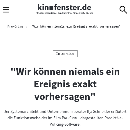
Sprungmarken
Direkt
Direkt
Navigation
zum
zur
Inhalt
Navigation
Brotkrümelnavigation
am
Aktuel
Pre-Crime
"Wir können niemals ein Ereignis exakt vorhersagen"
Seitenende
Kategorie:
Interview
"Wir können niemals ein
Ereignis exakt
vorhersagen"
Der Systemarchitekt und Unternehmensberater Ilja Schneider erläutert
"
"
die Funktionsweise der im Film
Pre-Crime
dargestellten Predictive-
Policing-Software.