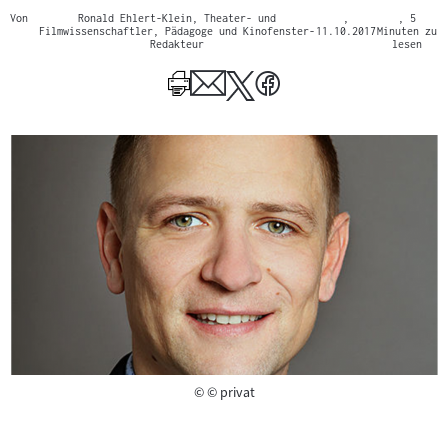
Von
Ronald Ehlert-Klein, Theater- und
,
, 5
Filmwissenschaftler, Pädagoge und Kinofenster-
11.10.2017
Minuten zu
Redakteur
lesen
Copyright
©
© privat