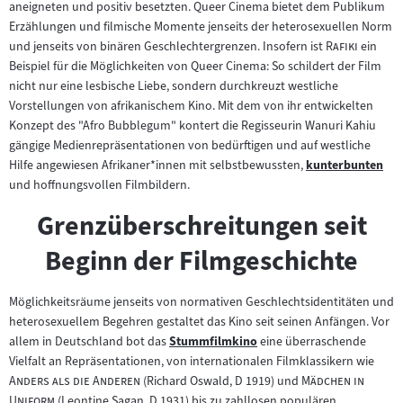
aneigneten und positiv besetzten. Queer Cinema bietet dem Publikum
Erzählungen und filmische Momente jenseits der heterosexuellen Norm
"
"
und jenseits von binären Geschlechtergrenzen. Insofern ist
Rafiki
ein
Beispiel für die Möglichkeiten von Queer Cinema: So schildert der Film
nicht nur eine lesbische Liebe, sondern durchkreuzt westliche
Vorstellungen von afrikanischem Kino. Mit dem von ihr entwickelten
Konzept des "Afro Bubblegum" kontert die Regisseurin Wanuri Kahiu
gängige Medienrepräsentationen von bedürftigen und auf westliche
Hilfe angewiesen Afrikaner*innen mit selbstbewussten,
kunterbunten
Zum
und hoffnungsvollen Filmbildern.
Inhalt:
Grenzüberschreitungen seit
Beginn der Filmgeschichte
Möglichkeitsräume jenseits von normativen Geschlechtsidentitäten und
heterosexuellem Begehren gestaltet das Kino seit seinen Anfängen. Vor
allem in Deutschland bot das
Stummfilmkino
eine überraschende
Zum
"
Vielfalt an Repräsentationen, von internationalen Filmklassikern wie
Inhalt:
"
"
Anders als die Anderen
(Richard Oswald, D 1919) und
Mädchen in
"
Uniform
(Leontine Sagan, D 1931) bis zu zahllosen populären