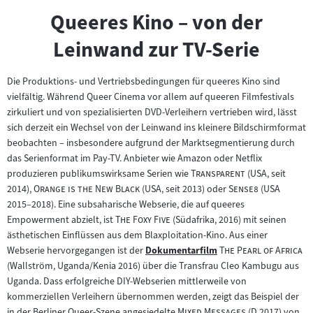
Queeres Kino – von der
Leinwand zur TV-Serie
Die Produktions- und Vertriebsbedingungen für queeres Kino sind
vielfältig. Während Queer Cinema vor allem auf queeren Filmfestivals
zirkuliert und von spezialisierten DVD-Verleihern vertrieben wird, lässt
sich derzeit ein Wechsel von der Leinwand ins kleinere Bildschirmformat
beobachten – insbesondere aufgrund der Marktsegmentierung durch
das Serienformat im Pay-TV. Anbieter wie Amazon oder Netflix
"
"
produzieren publikumswirksame Serien wie
Transparent
(USA, seit
"
"
"
"
2014),
Orange is the New Black
(USA, seit 2013) oder
Sense8
(USA
2015–2018). Eine subsaharische Webserie, die auf queeres
"
"
Empowerment abzielt, ist
The Foxy Five
(Südafrika, 2016) mit seinen
ästhetischen Einflüssen aus dem Blaxploitation-Kino. Aus einer
"
"
Webserie hervorgegangen ist der
Dokumentarfilm
The Pearl of Africa
Zum
(Wallström, Uganda/Kenia 2016) über die Transfrau Cleo Kambugu aus
Inhalt:
Uganda. Dass erfolgreiche DIY-Webserien mittlerweile von
kommerziellen Verleihern übernommen werden, zeigt das Beispiel der
"
"
in der Berliner Queer-Szene angesiedelte
Mixed Messages
(D 2017) von