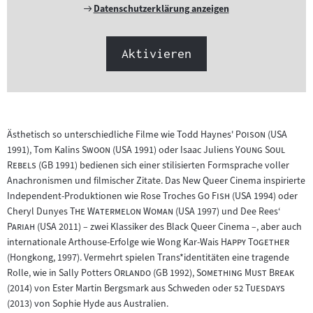
Externer
Datenschutzerklärung anzeigen
Link:
Aktivieren
"
"
Ästhetisch so unterschiedliche Filme wie Todd Haynes'
Poison
(USA
"
"
"
1991), Tom Kalins
Swoon
(USA 1991) oder Isaac Juliens
Young Soul
"
Rebels
(GB 1991) bedienen sich einer stilisierten Formsprache voller
Anachronismen und filmischer Zitate. Das New Queer Cinema inspirierte
"
"
Independent-Produktionen wie Rose Troches
Go Fish
(USA 1994) oder
"
"
"
Cheryl Dunyes
The Watermelon Woman
(USA 1997) und Dee Rees‘
"
Pariah
(USA 2011) – zwei Klassiker des Black Queer Cinema –, aber auch
"
"
internationale Arthouse-Erfolge wie Wong Kar-Wais
Happy Together
(Hongkong, 1997). Vermehrt spielen Trans*identitäten eine tragende
"
"
"
"
Rolle, wie in Sally Potters
Orlando
(GB 1992),
Something Must Break
"
"
(2014) von Ester Martin Bergsmark aus Schweden oder
52 Tuesdays
(2013) von Sophie Hyde aus Australien.