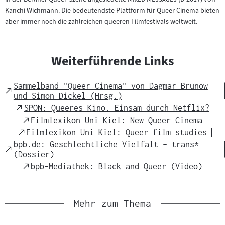
Kanchi Wichmann. Die bedeutendste Plattform für Queer Cinema bieten
aber immer noch die zahlreichen queeren Filmfestivals weltweit.
Weiterführende Links
Sammelband "Queer Cinema" von Dagmar Brunow
External
und Simon Dickel (Hrsg.)
Link
External
SPON: Queeres Kino. Einsam durch Netflix?
Link
External
Filmlexikon Uni Kiel: New Queer Cinema
Link
External
Filmlexikon Uni Kiel: Queer film studies
Link
bpb.de: Geschlechtliche Vielfalt – trans*
External
(Dossier)
Link
External
bpb-Mediathek: Black and Queer (Video)
Link
Mehr zum Thema