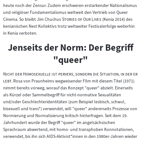
heute noch der Zensur. Zudem erschweren erstarkender Nationalismus
und religiöser Fundamentalismus weltweit den Vertrieb von Queer
"
"
Cinema. So bleibt Jim Chuchus
Stories of Our Lives
(Kenia 2014) des
kenianischen Nest Kollektivs trotz weltweiter Festivalerfolge weiterhin
in Kenia verboten.
Jenseits der Norm: Der Begriff
"queer"
"
Nicht der Homosexuelle ist pervers, sondern die Situation, in der er
"
lebt.
Rosa von Praunheims wegweisender Film mit diesem Titel (1971)
nimmt bereits vorweg, worauf das Konzept "queer" abzielt. Einerseits
als Kürzel oder Sammelbegriff für nicht-normative Sexualitäten
und/oder Geschlechteridentitäten (zum Beispiel lesbisch, schwul,
bisexuell und trans*) verwendet, will "queer" andererseits Prozesse von
Normierung und Normalisierung kritisch hinterfragen. Seit dem 19.
Jahrhundert wurde der Begriff "queer" im angelsächsischen
Sprachraum abwertend, mit homo- und transphoben Konnotationen,
verwendet, bis ihn sich AIDS-Aktivist*innen in den 1980er-Jahren wieder