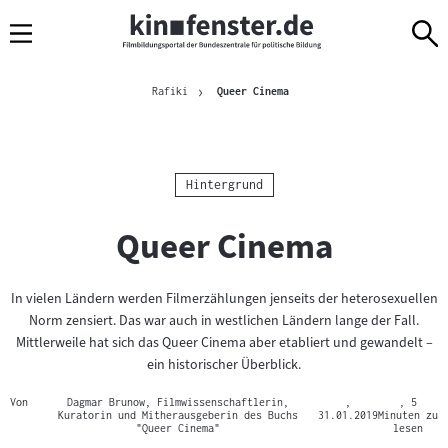
Sprungmarken
Direkt
Direkt
Navigation
zum
zur
Inhalt
Navigation
Brotkrümelnavigation
am
Aktuelle Seite
Rafiki
Queer Cinema
Seitenende
Kategorie:
Hintergrund
Queer Cinema
In vielen Ländern werden Filmerzählungen jenseits der heterosexuellen
Norm zensiert. Das war auch in westlichen Ländern lange der Fall.
Mittlerweile hat sich das Queer Cinema aber etabliert und gewandelt –
ein historischer Überblick.
Von
Dagmar Brunow, Filmwissenschaftlerin,
,
, 5
Kuratorin und Mitherausgeberin des Buchs
31.01.2019
Minuten zu
"Queer Cinema"
lesen