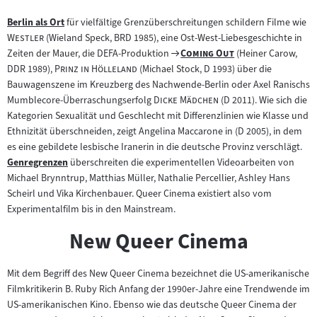
"
Berlin als Ort
für vielfältige Grenzüberschreitungen schildern Filme wie
Zum
"
Westler
(Wieland Speck, BRD 1985), eine Ost-West-Liebesgeschichte in
Inhalt:
Zum
"
"
Zeiten der Mauer, die DEFA-Produktion
Coming Out
(Heiner Carow,
"
"
Filmarchiv:
DDR 1989),
Prinz in Hölleland
(Michael Stock, D 1993) über die
Bauwagenszene im Kreuzberg des Nachwende-Berlin oder Axel Ranischs
"
"
Mumblecore-Überraschungserfolg
Dicke Mädchen
(D 2011). Wie sich die
Kategorien Sexualität und Geschlecht mit Differenzlinien wie Klasse und
Ethnizität überschneiden, zeigt Angelina Maccarone in (D 2005), in dem
es eine gebildete lesbische Iranerin in die deutsche Provinz verschlägt.
Genregrenzen
überschreiten die experimentellen Videoarbeiten von
Zum
Michael Brynntrup, Matthias Müller, Nathalie Percellier, Ashley Hans
Inhalt:
Scheirl und Vika Kirchenbauer. Queer Cinema existiert also vom
Experimentalfilm bis in den Mainstream.
New Queer Cinema
Mit dem Begriff des New Queer Cinema bezeichnet die US-amerikanische
Filmkritikerin B. Ruby Rich Anfang der 1990er-Jahre eine Trendwende im
US-amerikanischen Kino. Ebenso wie das deutsche Queer Cinema der