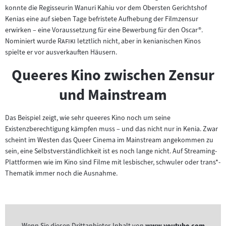
konnte die Regisseurin Wanuri Kahiu vor dem Obersten Gerichtshof
Kenias eine auf sieben Tage befristete Aufhebung der Filmzensur
erwirken – eine Voraussetzung für eine Bewerbung für den Oscar®.
"
"
Nominiert wurde
Rafiki
letztlich nicht, aber in kenianischen Kinos
spielte er vor ausverkauften Häusern.
Queeres Kino zwischen Zensur
und Mainstream
Das Beispiel zeigt, wie sehr queeres Kino noch um seine
Existenzberechtigung kämpfen muss – und das nicht nur in Kenia. Zwar
scheint im Westen das Queer Cinema im Mainstream angekommen zu
sein, eine Selbstverständlichkeit ist es noch lange nicht. Auf Streaming-
Plattformen wie im Kino sind Filme mit lesbischer, schwuler oder trans*-
Thematik immer noch die Ausnahme.
Wenn Sie diesen Drittanbieter-Inhalt von
www.youtube.com