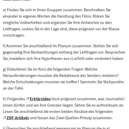
e) Finden Sie sich in Ihren Gruppen zusammen. Beschreiben Sie
einander in eigenen Worten die Handlung des Films. Klären Sie
mögliche Unklarheiten und ergänzen Sie Ihre Antworten zu den
Leitfragen, sodass Sie in der Lage sind, diese prägnant vor der Klasse
vorzutragen.
f) Kommen Sie anschließend im Plenum zusammen. Stellen Sie sich
gegenseitig Ihre Beobachtungen entlang der Leitfragen vor. Besprechen
Sie, inwiefern sich Ihre Hypothesen aus c) erfüllt oder verändert haben.
g) Diskutieren Sie im Kurs die folgenden Fragen: Welche
Herausforderungen mussten die Redakteure des Senders meistern?
Welche Entscheidungen mussten sie treffen? Sammeln Sie Stichpunkte
an der Tafel.
Zum
h) Folgendes
Erklärvideo
fasst prägnant zusammen, was Journalist/-
(öffnet
externen
innen dürfen und wo ihre Grenzen liegen. Sehen Sie es aufmerksam an.
im
Inhalt:
Lesen Sie anschließend die ersten beiden Absätze des folgenden
neuen
Zum
ZDF-Artikels
und fassen das Zwei-Quellen-Prinzip zusammen.
(öffnet
Tab)
externen
im
i) Überprüfen Sie anschließend gemeinsam im Plenum die in g)