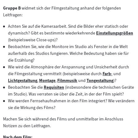
Gruppe B
widmet sich der Filmgestaltung anhand der folgenden
Leitfragen:
Achten Sie auf die Kameraarbeit. Sind die Bilder eher statisch oder
dynamisch? Gibt es bestimmte wiederkehrende
Einstellungsgrößen
Zum
(beispielsweise Close-ups)?
Inhalt:
Beobachten Sie, wie die Monitore im Studio als Fenster in die Welt
außerhalb des Studios fungieren. Welche Bedeutung haben sie für
die Erzählung?
Wie wird die Atmosphäre der Anspannung und Unsicherheit durch
die Filmgestaltung vermittelt (beispielsweise durch
Farb-
und
Zum
Lichtgestaltung
,
Montage
,
Filmmusik
und
Tongestaltung
)?
Zum
Zum
Zum
Zum
Inhalt:
Beobachten Sie die
Requisiten
(insbesondere die technischen Geräte
Inhalt:
Inhalt:
Zum
Inhalt:
Inhalt:
im Studio). Was verraten sie über die Zeit, in der der Film spielt?
Inhalt:
Wie werden Fernsehaufnahmen in den Film integriert? Wie verändern
sie die Wirkung des Films?
Machen Sie sich während des Films und unmittelbar im Anschluss
Notizen zu den Leitfragen.
Nach dem Film: