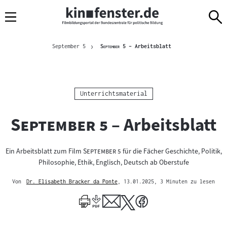
Sprungmarken
Direkt
Direkt
Navigation
zum
zur
Inhalt
Navigation
Brotkrümelnavigation
am
Aktuelle Seite
"
"
September 5
September 5
– Arbeitsblatt
Seitenende
Kategorie:
Unterrichtsmaterial
"
"
September 5
– Arbeitsblatt
"
"
Ein Arbeitsblatt zum Film
September 5
für die Fächer Geschichte, Politik,
Philosophie, Ethik, Englisch, Deutsch ab Oberstufe
Von
Dr. Elisabeth Bracker da Ponte
, 13.01.2025
, 3 Minuten zu lesen
Mehr
zum
Author