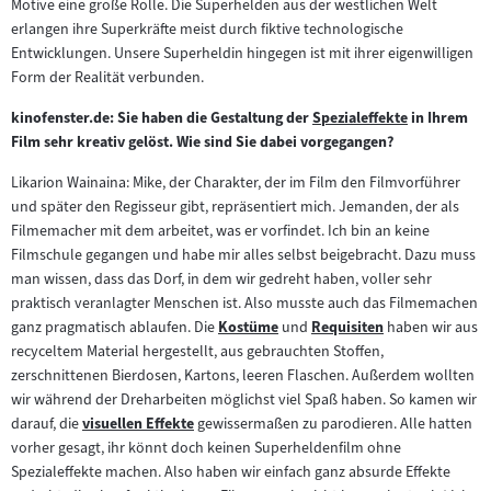
Motive eine große Rolle. Die Superhelden aus der westlichen Welt
erlangen ihre Superkräfte meist durch fiktive technologische
Entwicklungen. Unsere Superheldin hingegen ist mit ihrer eigenwilligen
Form der Realität verbunden.
kinofenster.de: Sie haben die Gestaltung der
Spezialeffekte
in Ihrem
Zum
Film sehr kreativ gelöst. Wie sind Sie dabei vorgegangen?
Inhalt:
Likarion Wainaina: Mike, der Charakter, der im Film den Filmvorführer
und später den Regisseur gibt, repräsentiert mich. Jemanden, der als
Filmemacher mit dem arbeitet, was er vorfindet. Ich bin an keine
Filmschule gegangen und habe mir alles selbst beigebracht. Dazu muss
man wissen, dass das Dorf, in dem wir gedreht haben, voller sehr
praktisch veranlagter Menschen ist. Also musste auch das Filmemachen
ganz pragmatisch ablaufen. Die
Kostüme
und
Requisiten
haben wir aus
Zum
Zum
recyceltem Material hergestellt, aus gebrauchten Stoffen,
Inhalt:
Inhalt:
zerschnittenen Bierdosen, Kartons, leeren Flaschen. Außerdem wollten
wir während der Dreharbeiten möglichst viel Spaß haben. So kamen wir
darauf, die
visuellen Effekte
gewissermaßen zu parodieren. Alle hatten
Zum
vorher gesagt, ihr könnt doch keinen Superheldenfilm ohne
Inhalt:
Spezialeffekte machen. Also haben wir einfach ganz absurde Effekte