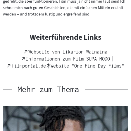
gedreht, die aber funktionieren. Film muss ja nicht immer laut sein! Ich
sehne mich nach guten Geschichten, die mit einfachen Mitteln erzählt
werden – und trotzdem lustig und ergreifend sind.
Weiterführende Links
External
Webseite von Likarion Wainaina
Link
External
Informationen zum Film SUPA MODO
Link
External
External
filmportal.de
Website "One Fine Day Films"
Link
Link
Mehr zum Thema