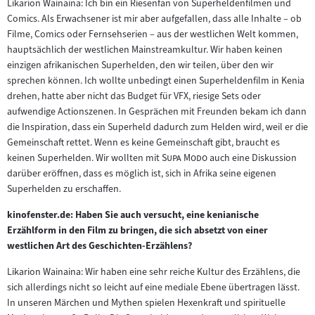
Likarion Wainaina: Ich bin ein Riesenfan von Superheldenfilmen und
Comics. Als Erwachsener ist mir aber aufgefallen, dass alle Inhalte – ob
Filme, Comics oder Fernsehserien – aus der westlichen Welt kommen,
hauptsächlich der westlichen Mainstreamkultur. Wir haben keinen
einzigen afrikanischen Superhelden, den wir teilen, über den wir
sprechen können. Ich wollte unbedingt einen Superheldenfilm in Kenia
drehen, hatte aber nicht das Budget für VFX, riesige Sets oder
aufwendige Actionszenen. In Gesprächen mit Freunden bekam ich dann
die Inspiration, dass ein Superheld dadurch zum Helden wird, weil er die
Gemeinschaft rettet. Wenn es keine Gemeinschaft gibt, braucht es
"
"
keinen Superhelden. Wir wollten mit
Supa Modo
auch eine Diskussion
darüber eröffnen, dass es möglich ist, sich in Afrika seine eigenen
Superhelden zu erschaffen.
kinofenster.de: Haben Sie auch versucht, eine kenianische
Erzählform in den Film zu bringen, die sich absetzt von einer
westlichen Art des Geschichten-Erzählens?
Likarion Wainaina: Wir haben eine sehr reiche Kultur des Erzählens, die
sich allerdings nicht so leicht auf eine mediale Ebene übertragen lässt.
In unseren Märchen und Mythen spielen Hexenkraft und spirituelle