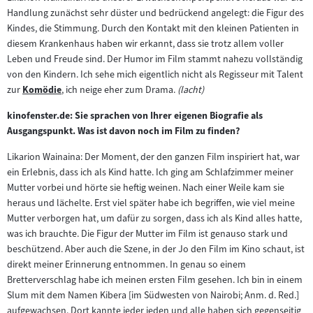
Handlung zunächst sehr düster und bedrückend angelegt: die Figur des
Kindes, die Stimmung. Durch den Kontakt mit den kleinen Patienten in
diesem Krankenhaus haben wir erkannt, dass sie trotz allem voller
Leben und Freude sind. Der Humor im Film stammt nahezu vollständig
von den Kindern. Ich sehe mich eigentlich nicht als Regisseur mit Talent
zur
Komödie
, ich neige eher zum Drama.
(lacht)
Zum
Inhalt:
kinofenster.de: Sie sprachen von Ihrer eigenen Biografie als
Ausgangspunkt. Was ist davon noch im Film zu finden?
Likarion Wainaina: Der Moment, der den ganzen Film inspiriert hat, war
ein Erlebnis, dass ich als Kind hatte. Ich ging am Schlafzimmer meiner
Mutter vorbei und hörte sie heftig weinen. Nach einer Weile kam sie
heraus und lächelte. Erst viel später habe ich begriffen, wie viel meine
Mutter verborgen hat, um dafür zu sorgen, dass ich als Kind alles hatte,
was ich brauchte. Die Figur der Mutter im Film ist genauso stark und
beschützend. Aber auch die Szene, in der Jo den Film im Kino schaut, ist
direkt meiner Erinnerung entnommen. In genau so einem
Bretterverschlag habe ich meinen ersten Film gesehen. Ich bin in einem
Slum mit dem Namen Kibera [im Südwesten von Nairobi; Anm. d. Red.]
aufgewachsen. Dort kannte jeder jeden und alle haben sich gegenseitig