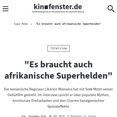
Sprungmarken
Direkt
Direkt
Navigation
zum
zur
Inhalt
Navigation
Brotkrümelnavigation
am
Aktuelle Sei
Supa Modo
"Es braucht auch afrikanische Superhelden"
Seitenende
Kategorie:
Interview
"Es braucht auch
afrikanische Superhelden"
"
"
Der kenianische Regisseur Likarion Wainaina hat mit
Supa Modo
seinen
Debütfilm gedreht. Im Interview spricht er über populäre Mythen,
emotionale Dreharbeiten und den Charme handgemachter
Spezialeffekte.
Von
Susanne Kim
, 05.04.2019
, 5 Minuten zu lesen