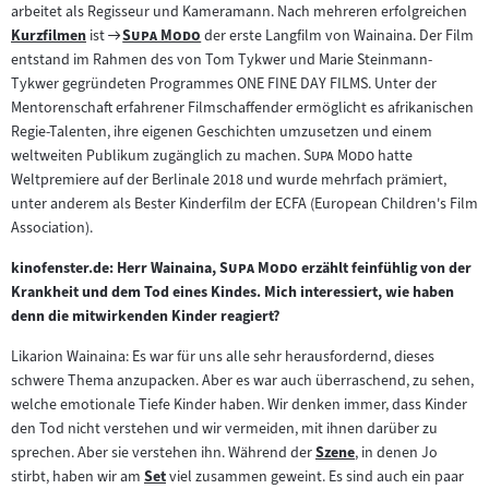
arbeitet als Regisseur und Kameramann. Nach mehreren erfolgreichen
Zum
"
"
Kurzfilmen
ist
Supa Modo
der erste Langfilm von Wainaina. Der Film
Zum
Filmarchiv:
entstand im Rahmen des von Tom Tykwer und Marie Steinmann-
Inhalt:
Tykwer gegründeten Programmes ONE FINE DAY FILMS. Unter der
Mentorenschaft erfahrener Filmschaffender ermöglicht es afrikanischen
Regie-Talenten, ihre eigenen Geschichten umzusetzen und einem
"
"
weltweiten Publikum zugänglich zu machen.
Supa Modo
hatte
Weltpremiere auf der Berlinale 2018 und wurde mehrfach prämiert,
unter anderem als Bester Kinderfilm der ECFA (European Children's Film
Association).
"
"
kinofenster.de: Herr Wainaina,
Supa Modo
erzählt feinfühlig von der
Krankheit und dem Tod eines Kindes. Mich interessiert, wie haben
denn die mitwirkenden Kinder reagiert?
Likarion Wainaina: Es war für uns alle sehr herausfordernd, dieses
schwere Thema anzupacken. Aber es war auch überraschend, zu sehen,
welche emotionale Tiefe Kinder haben. Wir denken immer, dass Kinder
den Tod nicht verstehen und wir vermeiden, mit ihnen darüber zu
sprechen. Aber sie verstehen ihn. Während der
Szene
, in denen Jo
Zum
stirbt, haben wir am
Set
viel zusammen geweint. Es sind auch ein paar
Zum
Inhalt: