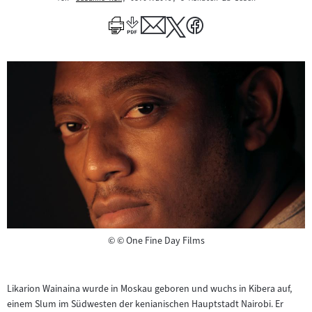
Mehr
zum
Author
Copyright
©
© One Fine Day Films
Likarion Wainaina wurde in Moskau geboren und wuchs in Kibera auf,
einem Slum im Südwesten der kenianischen Hauptstadt Nairobi. Er