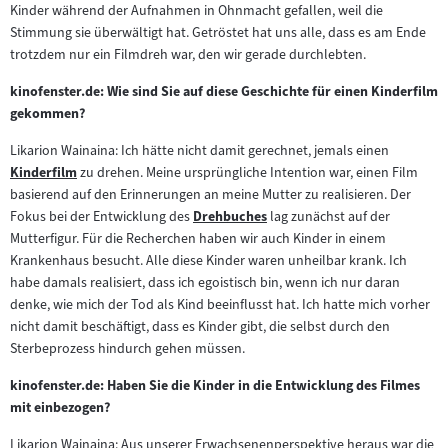
Kinder während der Aufnahmen in Ohnmacht gefallen, weil die
Inhalt:
Stimmung sie überwältigt hat. Getröstet hat uns alle, dass es am Ende
trotzdem nur ein Filmdreh war, den wir gerade durchlebten.
kinofenster.de: Wie sind Sie auf diese Geschichte für einen Kinderfilm
gekommen?
Likarion Wainaina: Ich hätte nicht damit gerechnet, jemals einen
Kinderfilm
zu drehen. Meine ursprüngliche Intention war, einen Film
Zum
basierend auf den Erinnerungen an meine Mutter zu realisieren. Der
Inhalt:
Fokus bei der Entwicklung des
Drehbuches
lag zunächst auf der
Zum
Mutterfigur. Für die Recherchen haben wir auch Kinder in einem
Inhalt:
Krankenhaus besucht. Alle diese Kinder waren unheilbar krank. Ich
habe damals realisiert, dass ich egoistisch bin, wenn ich nur daran
denke, wie mich der Tod als Kind beeinflusst hat. Ich hatte mich vorher
nicht damit beschäftigt, dass es Kinder gibt, die selbst durch den
Sterbeprozess hindurch gehen müssen.
kinofenster.de: Haben Sie die Kinder in die Entwicklung des Filmes
mit einbezogen?
Likarion Wainaina: Aus unserer Erwachsenenperspektive heraus war die